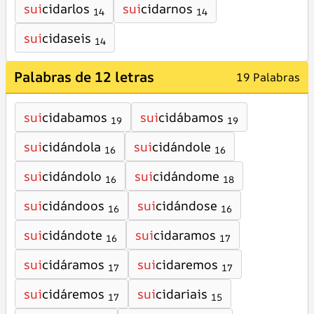
sui
cidarlos
sui
cidarnos
14
14
sui
cidaseis
14
Palabras de 12 letras
19 Palabras
sui
cidabamos
sui
cidábamos
19
19
sui
cidándola
sui
cidándole
16
16
sui
cidándolo
sui
cidándome
16
18
sui
cidándoos
sui
cidándose
16
16
sui
cidándote
sui
cidaramos
16
17
sui
cidáramos
sui
cidaremos
17
17
sui
cidáremos
sui
cidariais
17
15