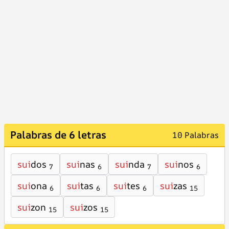
Palabras de 6 letras
10 Palabras
sui
dos
sui
nas
sui
nda
sui
nos
7
6
7
6
sui
ona
sui
tas
sui
tes
sui
zas
6
6
6
15
sui
zon
sui
zos
15
15