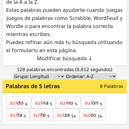
de la A a la Z.
Estas palabras pueden ayudarte cuando juegas
juegos de palabras como Scrabble, WordFeud y
Wordle o para encontrar la palabra correcta
mientras escribes.
Puedes refinar aún más tu búsqueda utilizando
el formulario en esta página.
Modificar búsqueda ↓
128 palabras encontradas (0,012 segundos)
Palabras de 5 letras
8 Palabras
sui
do
sui
na
sui
no
sui
ón
6
5
5
5
sui
ta
sui
te
sui
za
sui
zo
5
5
14
14