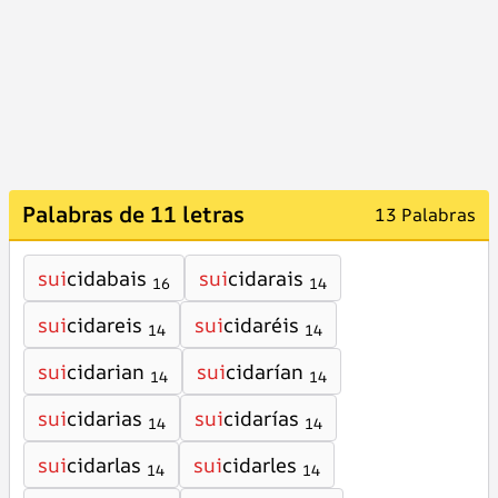
Palabras de 11 letras
13 Palabras
sui
cidabais
sui
cidarais
16
14
sui
cidareis
sui
cidaréis
14
14
sui
cidarian
sui
cidarían
14
14
sui
cidarias
sui
cidarías
14
14
sui
cidarlas
sui
cidarles
14
14