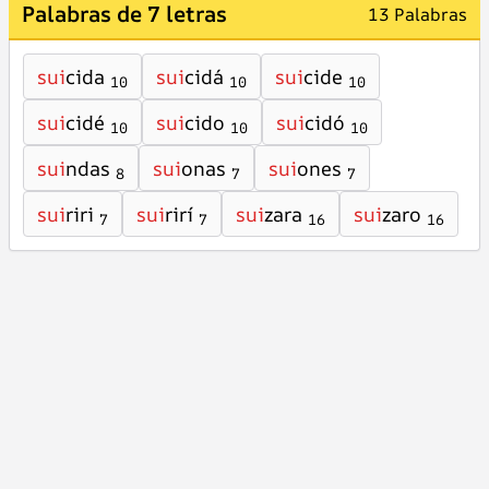
Palabras de 7 letras
13 Palabras
sui
cida
sui
cidá
sui
cide
10
10
10
sui
cidé
sui
cido
sui
cidó
10
10
10
sui
ndas
sui
onas
sui
ones
8
7
7
sui
riri
sui
rirí
sui
zara
sui
zaro
7
7
16
16