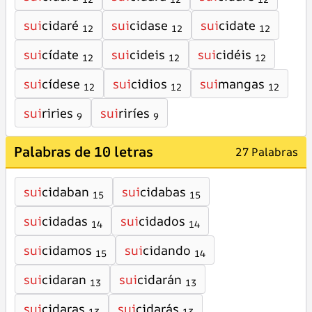
sui
cidaré
sui
cidase
sui
cidate
12
12
12
sui
cídate
sui
cideis
sui
cidéis
12
12
12
sui
cídese
sui
cidios
sui
mangas
12
12
12
sui
riries
sui
riríes
9
9
Palabras de 10 letras
27 Palabras
sui
cidaban
sui
cidabas
15
15
sui
cidadas
sui
cidados
14
14
sui
cidamos
sui
cidando
15
14
sui
cidaran
sui
cidarán
13
13
sui
cidaras
sui
cidarás