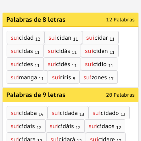
Palabras de 8 letras
12 Palabras
sui
cidad
sui
cidan
sui
cidar
12
11
11
sui
cidas
sui
cidás
sui
ciden
11
11
11
sui
cides
sui
cidés
sui
cidio
11
11
11
sui
manga
sui
riris
sui
zones
11
8
17
Palabras de 9 letras
20 Palabras
sui
cidaba
sui
cidada
sui
cidado
14
13
13
sui
cidais
sui
cidáis
sui
cidaos
12
12
12
sui
cidara
sui
cidará
sui
cidare
12
12
12