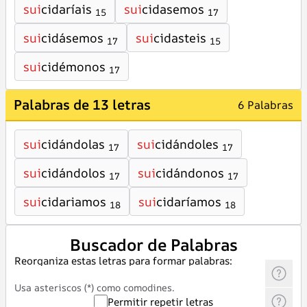
sui
cidaríais
sui
cidasemos
15
17
sui
cidásemos
sui
cidasteis
17
15
sui
cidémonos
17
Palabras de 13 letras
6 Palabras
sui
cidándolas
sui
cidándoles
17
17
sui
cidándolos
sui
cidándonos
17
17
sui
cidariamos
sui
cidaríamos
18
18
Buscador de Palabras
Reorganiza estas letras para formar palabras:
Usa asteriscos (*) como comodines.
Permitir repetir letras