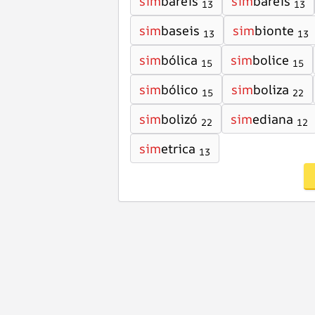
sim
bareis
sim
baréis
13
13
sim
baseis
sim
bionte
13
13
sim
bólica
sim
bolice
15
15
sim
bólico
sim
boliza
15
22
sim
bolizó
sim
ediana
22
12
sim
etrica
13