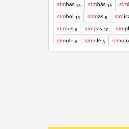
sim
bas
sim
bás
sim
10
10
sim
bol
sim
ias
sim
ic
10
8
sim
ios
sim
pas
sim
p
8
10
sim
ule
sim
ulé
sim
ulo
8
8