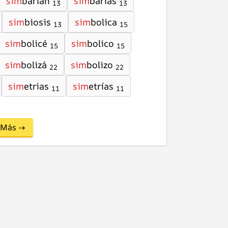
sim
barían
sim
barías
13
13
sim
biosis
sim
bolica
13
15
sim
bolicé
sim
bolico
15
15
sim
bolizá
sim
bolizo
22
22
sim
etrias
sim
etrías
11
11
Más →