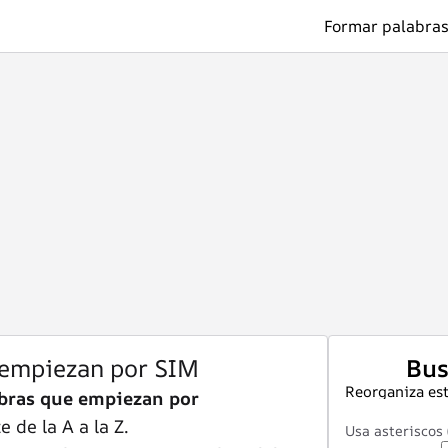
Formar palabras
 empiezan por SIM
Bus
Reorganiza est
bras que empiezan por
 de la A a la Z.
Usa asteriscos