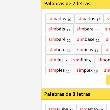
Palabras de 7 letras
sim
adas
sim
ados
s
10
10
sim
báis
sim
bara
s
11
11
sim
baré
sim
base
s
11
11
sím
bolo
sim
icas
si
11
11
sím
iles
sim
ilor
sim
o
9
9
sim
ples
sím
plex
si
11
18
Palabras de 8 letras
sim
aruba
sim
asito