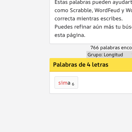
Estas palabras pueden ayudar
como Scrabble, WordFeud y Wor
correcta mientras escribes.
Puedes refinar aún más tu bús
esta página.
766 palabras enco
Palabras de 4 letras
sim
a
6