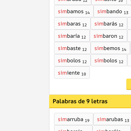
12
10
sim
bamos
sim
bando
14
13
sim
baras
sim
barás
12
12
sim
baría
sim
baron
12
12
sim
baste
sim
bemos
12
14
sim
bolos
sím
bolos
12
12
sim
iente
10
Palabras de 9 letras
sim
arruba
sim
arubas
19
13