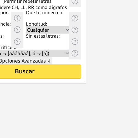
Permitir repetir letras
idere CH, LL, RR como dígrafos
por:
Que terminen en:
ncia:
Longitud:
s:
Sin estas letras:
ríticos:
Opciones Avanzadas
↓
Buscar