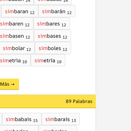
14
14
sim
baran
sim
barán
12
12
sim
baren
sim
bares
12
12
sim
basen
sim
bases
12
12
sim
bolar
sim
boles
12
12
sim
etria
sim
etría
10
10
Más →
89 Palabras
sim
babais
sim
barais
15
13