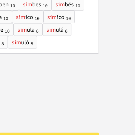
ben
sim
bes
sim
bés
10
10
10
a
sim
ico
sím
ico
10
10
10
le
sim
ula
sim
ulá
10
8
8
sim
uló
8
8