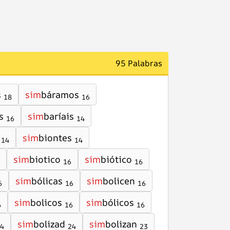
95 Palabras
s
sim
báramos
18
16
s
sim
baríais
16
14
sim
biontes
14
14
sim
biotico
sim
biótico
16
16
sim
bólicas
sim
bolicen
6
16
16
sim
bolicos
sim
bólicos
6
16
16
sim
bolizad
sim
bolizan
4
24
23