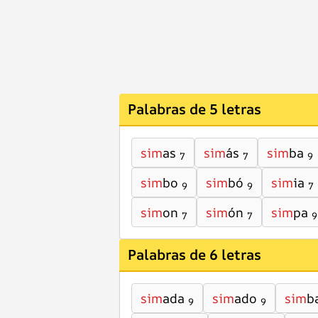
Palabras de 5 letras
sim
as
sim
ás
sim
ba
7
7
9
sim
bo
sim
bó
sim
ia
9
9
7
sim
on
sim
ón
sim
pa
7
7
9
Palabras de 6 letras
sim
ada
sim
ado
sim
b
9
9