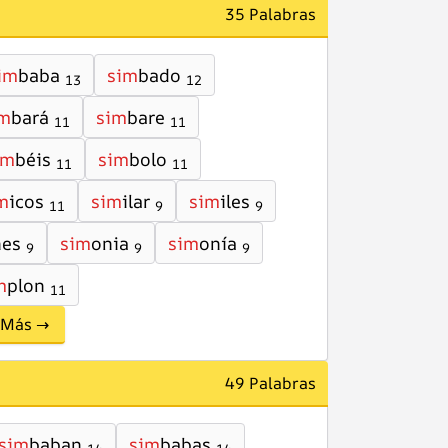
35 Palabras
im
baba
sim
bado
13
12
im
bará
sim
bare
11
11
im
béis
sim
bolo
11
11
m
icos
sim
ilar
sim
iles
11
9
9
nes
sim
onia
sim
onía
9
9
9
m
plon
11
Más →
49 Palabras
sim
baban
sim
babas