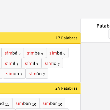
Palab
17 Palabras
sim
bá
sim
be
sim
bé
9
9
9
sim
il
sím
il
sim
io
7
7
7
sim
un
sim
ún
7
7
24 Palabras
ad
sim
ban
sim
bar
11
10
10