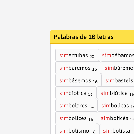
Palabras de 10 letras
sim
arrubas
sim
bábamo
20
sim
baremos
sim
báremo
16
sim
básemos
sim
basteis
16
sim
biotica
sim
biótica
16
16
sim
bolares
sim
bolicas
14
1
sim
bolices
sim
bolicés
16
1
sim
bolismo
sim
bolista
16
1