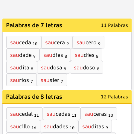
Palabras de 7 letras
11 Palabras
sau
ceda
sau
cera
sau
cero
10
9
9
sau
dade
sau
dies
sau
díes
9
8
8
sau
dita
sau
dosa
sau
doso
8
8
8
sau
rios
sau
sier
7
7
Palabras de 8 letras
12 Palabras
sau
cedal
sau
cedas
sau
ceras
11
11
10
sau
cillo
sau
dades
sau
ditas
16
10
9