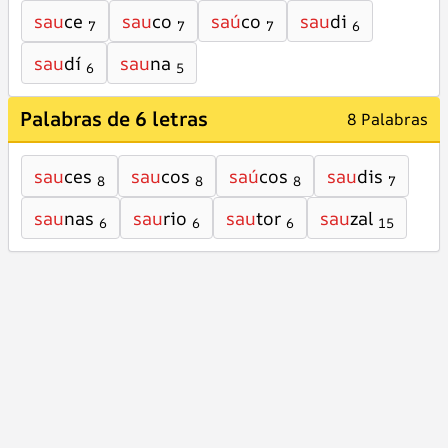
sau
ce
sau
co
saú
co
sau
di
7
7
7
6
sau
dí
sau
na
6
5
Palabras de 6 letras
8 Palabras
sau
ces
sau
cos
saú
cos
sau
dis
8
8
8
7
sau
nas
sau
rio
sau
tor
sau
zal
6
6
6
15