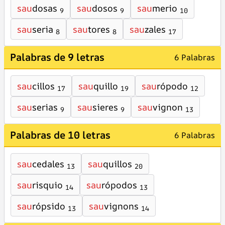
sau
dosas
sau
dosos
sau
merio
9
9
10
sau
seria
sau
tores
sau
zales
8
8
17
Palabras de 9 letras
6 Palabras
sau
cillos
sau
quillo
sau
rópodo
17
19
12
sau
serias
sau
sieres
sau
vignon
9
9
13
Palabras de 10 letras
6 Palabras
sau
cedales
sau
quillos
13
20
sau
risquio
sau
rópodos
14
13
sau
rópsido
sau
vignons
13
14