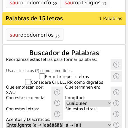
sau
ropodomorfo
sau
ropterigios
22
17
Palabras de 15 letras
1 Palabras
sau
ropodomorfos
23
Buscador de Palabras
Reorganiza estas letras para formar palabras:
Usa asteriscos (*) como comodines.
Permitir repetir letras
Considere CH, LL, RR como dígrafos
Que empiezan por:
Que terminen en:
Con esta secuencia:
Longitud:
Con estas letras:
Sin estas letras:
Acentos y Diacríticos: