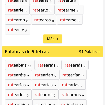
rat
earia
rat
earía
rat
earla
8
8
8
rat
earle
rat
earlo
rat
earme
8
8
10
rat
earon
rat
earos
rat
earse
8
8
8
rat
earte
8
Más →
Palabras de 9 letras
91 Palabras
rat
eabais
rat
earais
rat
eareis
11
9
9
rat
earéis
rat
earian
rat
earían
9
9
9
rat
earias
rat
earías
rat
earlas
9
9
9
rat
earles
rat
earlos
rat
earnos
9
9
9
rat
easeis
rat
eriles
rat
icidas