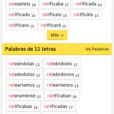
rat
easteis
rat
ificaba
rat
ificada
10
17
16
rat
ificado
rat
ificais
rat
ificáis
16
15
15
rat
ificara
rat
ificará
15
15
Más →
Palabras de 11 letras
66 Palabras
rat
eándolas
rat
eándoles
12
12
rat
eándolos
rat
eándonos
12
12
rat
eariamos
rat
earíamos
13
13
rat
eramente
rat
ificaban
13
18
rat
ificabas
rat
ificadas
18
17