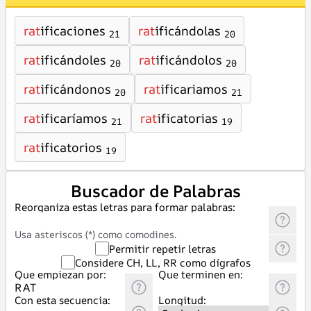
rat
ificaciones
rat
ificándolas
21
20
rat
ificándoles
rat
ificándolos
20
20
rat
ificándonos
rat
ificariamos
20
21
rat
ificaríamos
rat
ificatorias
21
19
rat
ificatorios
19
Buscador de Palabras
Reorganiza estas letras para formar palabras:
Usa asteriscos (*) como comodines.
Permitir repetir letras
Considere CH, LL, RR como dígrafos
Que empiezan por:
Que terminen en:
Con esta secuencia:
Longitud: