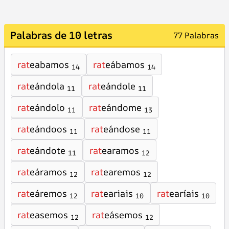
Palabras de 10 letras
77 Palabras
rat
eabamos
rat
eábamos
14
14
rat
eándola
rat
eándole
11
11
rat
eándolo
rat
eándome
11
13
rat
eándoos
rat
eándose
11
11
rat
eándote
rat
earamos
11
12
rat
eáramos
rat
earemos
12
12
rat
eáremos
rat
eariais
rat
earíais
12
10
10
rat
easemos
rat
eásemos
12
12