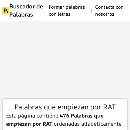
Buscador de
Formar palabras
Contacta con
|
Palabras
con letras
nosotros
Palabras que empiezan por RAT
Esta página contiene
476 Palabras que
empiezan por RAT
,ordenadas alfabéticamente