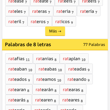
rat
ease
rat
eate
rat
eeis
rat
eéis
7
7
7
7
rat
eles
rat
eras
rat
eria
rat
ería
7
7
7
7
rat
eril
rat
eros
rat
icos
7
7
9
Más →
Palabras de 8 letras
77 Palabras
rat
afias
rat
anias
rat
aplan
11
8
10
rat
eaban
rat
eabas
rat
eadas
10
10
9
rat
eados
rat
eamos
rat
eando
9
10
9
rat
earan
rat
earán
rat
earas
8
8
8
rat
earás
rat
earen
rat
eares
8
8
8