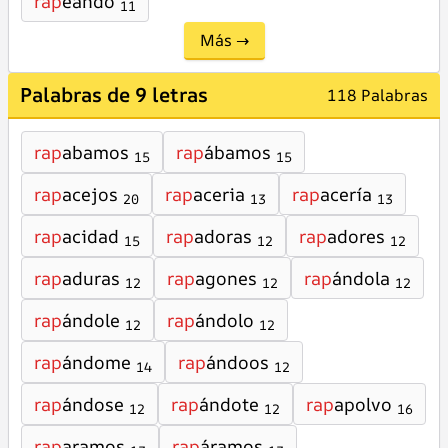
rap
eando
11
Más →
Palabras de 9 letras
118 Palabras
rap
abamos
rap
ábamos
15
15
rap
acejos
rap
aceria
rap
acería
20
13
13
rap
acidad
rap
adoras
rap
adores
15
12
12
rap
aduras
rap
agones
rap
ándola
12
12
12
rap
ándole
rap
ándolo
12
12
rap
ándome
rap
ándoos
14
12
rap
ándose
rap
ándote
rap
apolvo
12
12
16
rap
aramos
rap
áramos