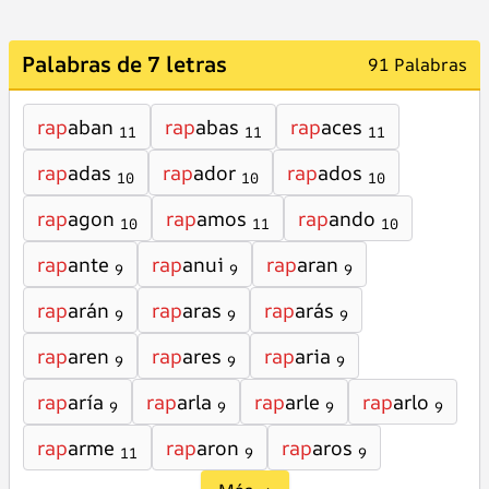
Palabras de 7 letras
91 Palabras
rap
aban
rap
abas
rap
aces
11
11
11
rap
adas
rap
ador
rap
ados
10
10
10
rap
agon
rap
amos
rap
ando
10
11
10
rap
ante
rap
anui
rap
aran
9
9
9
rap
arán
rap
aras
rap
arás
9
9
9
rap
aren
rap
ares
rap
aria
9
9
9
rap
aría
rap
arla
rap
arle
rap
arlo
9
9
9
9
rap
arme
rap
aron
rap
aros
11
9
9