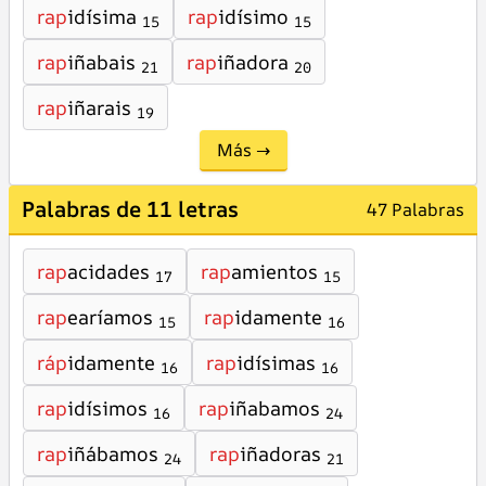
rap
idísima
rap
idísimo
15
15
rap
iñabais
rap
iñadora
21
20
rap
iñarais
19
Más →
Palabras de 11 letras
47 Palabras
rap
acidades
rap
amientos
17
15
rap
earíamos
rap
idamente
15
16
ráp
idamente
rap
idísimas
16
16
rap
idísimos
rap
iñabamos
16
24
rap
iñábamos
rap
iñadoras
24
21