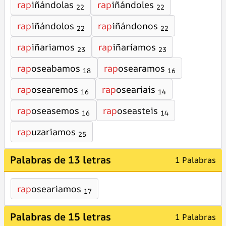
rap
iñándolas
rap
iñándoles
22
22
rap
iñándolos
rap
iñándonos
22
22
rap
iñariamos
rap
iñaríamos
23
23
rap
oseabamos
rap
osearamos
18
16
rap
osearemos
rap
oseariais
16
14
rap
oseasemos
rap
oseasteis
16
14
rap
uzariamos
25
Palabras de 13 letras
1 Palabras
rap
oseariamos
17
Palabras de 15 letras
1 Palabras