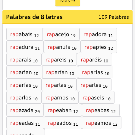
Más →
Palabras de 8 letras
109 Palabras
rap
abais
rap
acejo
rap
adora
12
19
11
rap
adura
rap
anuis
rap
apies
11
10
12
rap
arais
rap
areis
rap
aréis
10
10
10
rap
arian
rap
arían
rap
arias
10
10
10
rap
arías
rap
arlas
rap
arles
10
10
10
rap
arlos
rap
arnos
rap
aseis
10
10
10
rap
azada
rap
eaban
rap
eabas
20
12
12
rap
eadas
rap
eados
rap
eamos
11
11
12