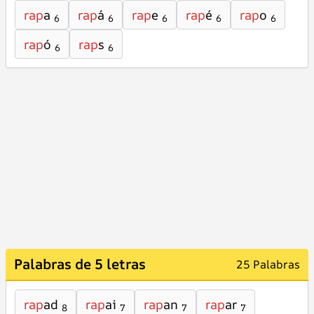
rap
a
rap
á
rap
e
rap
é
rap
o
6
6
6
6
6
rap
ó
rap
s
6
6
Palabras de 5 letras
25 Palabras
rap
ad
rap
ai
rap
an
rap
ar
8
7
7
7