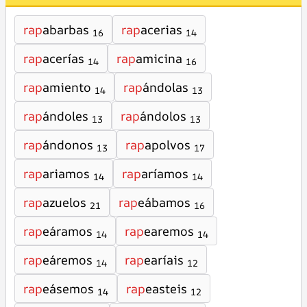
rap
abarbas
rap
acerias
16
14
rap
acerías
rap
amicina
14
16
rap
amiento
rap
ándolas
14
13
rap
ándoles
rap
ándolos
13
13
rap
ándonos
rap
apolvos
13
17
rap
ariamos
rap
aríamos
14
14
rap
azuelos
rap
eábamos
21
16
rap
eáramos
rap
earemos
14
14
rap
eáremos
rap
earíais
14
12
rap
eásemos
rap
easteis
14
12