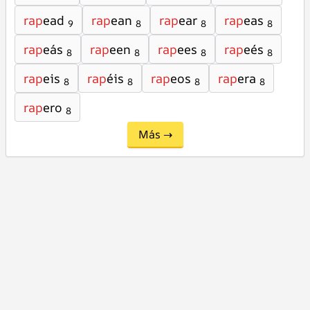
rap
ead
rap
ean
rap
ear
rap
eas
9
8
8
8
rap
eás
rap
een
rap
ees
rap
eés
8
8
8
8
rap
eis
rap
éis
rap
eos
rap
era
8
8
8
8
rap
ero
8
Más →