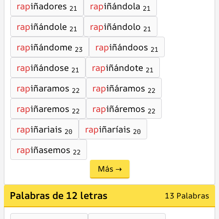
rap
iñadores
rap
iñándola
21
21
rap
iñándole
rap
iñándolo
21
21
rap
iñándome
rap
iñándoos
23
21
rap
iñándose
rap
iñándote
21
21
rap
iñaramos
rap
iñáramos
22
22
rap
iñaremos
rap
iñáremos
22
22
rap
iñariais
rap
iñaríais
20
20
rap
iñasemos
22
Más →
Palabras de 12 letras
13 Palabras