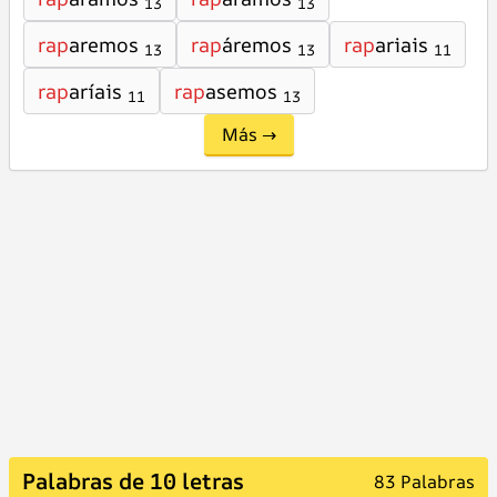
13
13
rap
aremos
rap
áremos
rap
ariais
13
13
11
rap
aríais
rap
asemos
11
13
Más →
Palabras de 10 letras
83 Palabras