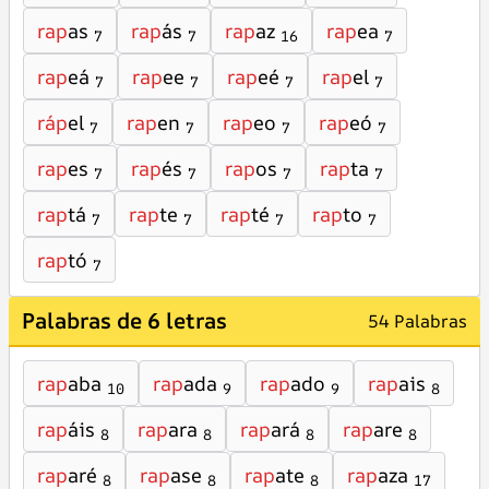
rap
as
rap
ás
rap
az
rap
ea
7
7
16
7
rap
eá
rap
ee
rap
eé
rap
el
7
7
7
7
ráp
el
rap
en
rap
eo
rap
eó
7
7
7
7
rap
es
rap
és
rap
os
rap
ta
7
7
7
7
rap
tá
rap
te
rap
té
rap
to
7
7
7
7
rap
tó
7
Palabras de 6 letras
54 Palabras
rap
aba
rap
ada
rap
ado
rap
ais
10
9
9
8
rap
áis
rap
ara
rap
ará
rap
are
8
8
8
8
rap
aré
rap
ase
rap
ate
rap
aza
8
8
8
17