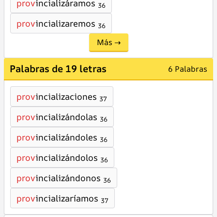
prov
incializáramos
36
prov
incializaremos
36
Más →
Palabras de 19 letras
6 Palabras
prov
incializaciones
37
prov
incializándolas
36
prov
incializándoles
36
prov
incializándolos
36
prov
incializándonos
36
prov
incializaríamos
37