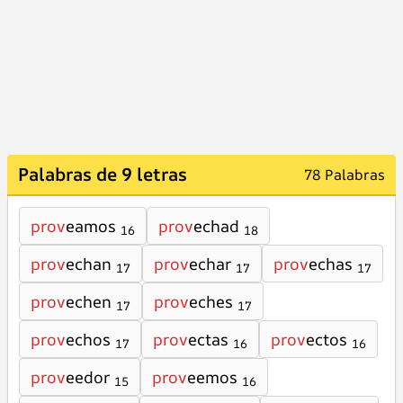
Palabras de 9 letras
78 Palabras
prov
eamos
prov
echad
16
18
prov
echan
prov
echar
prov
echas
17
17
17
prov
echen
prov
eches
17
17
prov
echos
prov
ectas
prov
ectos
17
16
16
prov
eedor
prov
eemos
15
16