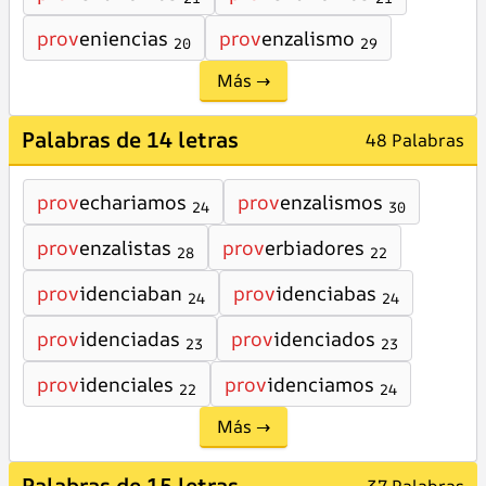
prov
eniencias
prov
enzalismo
20
29
Más →
Palabras de 14 letras
48 Palabras
prov
echariamos
prov
enzalismos
24
30
prov
enzalistas
prov
erbiadores
28
22
prov
idenciaban
prov
idenciabas
24
24
prov
idenciadas
prov
idenciados
23
23
prov
idenciales
prov
idenciamos
22
24
Más →
Palabras de 15 letras