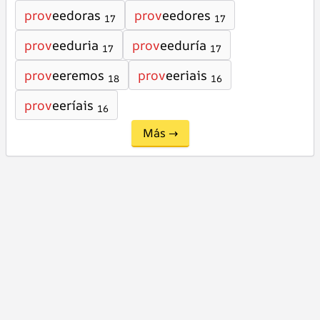
prov
eedoras
prov
eedores
17
17
prov
eeduria
prov
eeduría
17
17
prov
eeremos
prov
eeriais
18
16
prov
eeríais
16
Más →