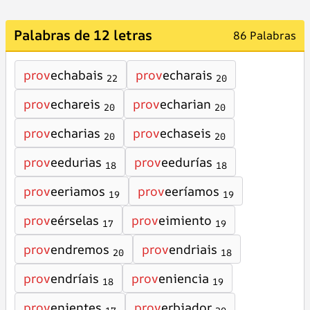
Palabras de 12 letras
86 Palabras
prov
echabais
prov
echarais
22
20
prov
echareis
prov
echarian
20
20
prov
echarias
prov
echaseis
20
20
prov
eedurias
prov
eedurías
18
18
prov
eeriamos
prov
eeríamos
19
19
prov
eérselas
prov
eimiento
17
19
prov
endremos
prov
endriais
20
18
prov
endríais
prov
eniencia
18
19
prov
enientes
prov
erbiador