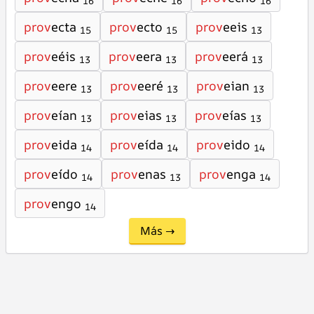
16
16
16
prov
ecta
prov
ecto
prov
eeis
15
15
13
prov
eéis
prov
eera
prov
eerá
13
13
13
prov
eere
prov
eeré
prov
eian
13
13
13
prov
eían
prov
eias
prov
eías
13
13
13
prov
eida
prov
eída
prov
eido
14
14
14
prov
eído
prov
enas
prov
enga
14
13
14
prov
engo
14
Más →