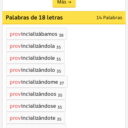
Más →
Palabras de 18 letras
14 Palabras
prov
incializábamos
38
prov
incializándola
35
prov
incializándole
35
prov
incializándolo
35
prov
incializándome
37
prov
incializándoos
35
prov
incializándose
35
prov
incializándote
35