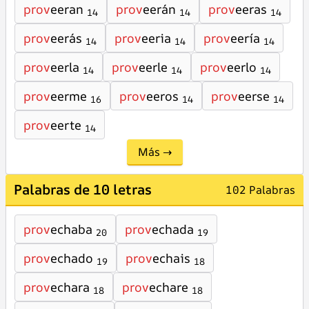
prov
eeran
prov
eerán
prov
eeras
14
14
14
prov
eerás
prov
eeria
prov
eería
14
14
14
prov
eerla
prov
eerle
prov
eerlo
14
14
14
prov
eerme
prov
eeros
prov
eerse
16
14
14
prov
eerte
14
Más →
Palabras de 10 letras
102 Palabras
prov
echaba
prov
echada
20
19
prov
echado
prov
echais
19
18
prov
echara
prov
echare
18
18