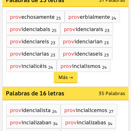
37 Palabras
prov
echosamente
prov
erbialmente
25
24
prov
idenciabais
prov
idenciarais
25
23
prov
idenciareis
prov
idenciarian
23
23
prov
idenciarias
prov
idenciaseis
23
23
prov
incialicéis
prov
incialismos
24
24
Más →
Palabras de 16 letras
35 Palabras
prov
idencialista
prov
incialicemos
24
27
prov
incializaban
prov
incializabas
34
34