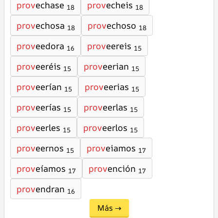
prov
echase
prov
echeis
18
18
prov
echosa
prov
echoso
18
18
prov
eedora
prov
eereis
16
15
prov
eeréis
prov
eerian
15
15
prov
eerían
prov
eerias
15
15
prov
eerías
prov
eerlas
15
15
prov
eerles
prov
eerlos
15
15
prov
eernos
prov
eiamos
15
17
prov
eíamos
prov
ención
17
17
prov
endran
16
Más →