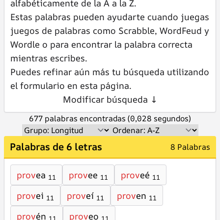
alfabéticamente de la A a la Z.
Estas palabras pueden ayudarte cuando juegas
juegos de palabras como Scrabble, WordFeud y
Wordle o para encontrar la palabra correcta
mientras escribes.
Puedes refinar aún más tu búsqueda utilizando
el formulario en esta página.
Modificar búsqueda ↓
677 palabras encontradas (0,028 segundos)
Palabras de 6 letras
8 Palabras
prov
ea
prov
ee
prov
eé
11
11
11
prov
ei
prov
eí
prov
en
11
11
11
prov
én
prov
eo
11
11