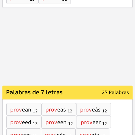
Palabras de 7 letras
27 Palabras
prov
ean
prov
eas
prov
eás
12
12
12
prov
eed
prov
een
prov
eer
13
12
12
prov
ees
prov
eés
prov
eia