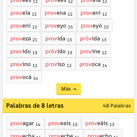
12
12
12
prov
eía
prov
ena
prov
eni
12
12
12
prov
ení
prov
eyo
prov
eyó
12
15
15
prov
eza
prov
ida
próv
ida
21
13
13
prov
ido
próv
ido
prov
ine
13
13
12
prov
ino
prov
iso
prov
oca
12
12
14
prov
ocá
14
Más →
Palabras de 8 letras
48 Palabras
prov
agar
prov
eais
prov
eáis
14
13
13
prov
echa
prov
eche
prov
echo