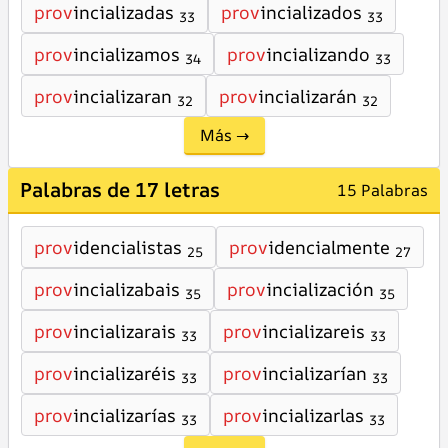
prov
incializadas
prov
incializados
33
33
prov
incializamos
prov
incializando
34
33
prov
incializaran
prov
incializarán
32
32
Más →
Palabras de 17 letras
15 Palabras
prov
idencialistas
prov
idencialmente
25
27
prov
incializabais
prov
incialización
35
35
prov
incializarais
prov
incializareis
33
33
prov
incializaréis
prov
incializarían
33
33
prov
incializarías
prov
incializarlas
33
33