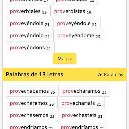
17
20
prov
erbiales
prov
erbistas
19
19
prov
eyéndola
prov
eyéndole
21
21
prov
eyéndolo
prov
eyéndome
21
23
prov
eyéndoos
21
Más →
Palabras de 13 letras
76 Palabras
prov
echabamos
prov
echaramos
25
23
prov
echaremos
prov
echariais
23
21
prov
echasemos
prov
echasteis
23
21
prov
endriamos
prov
endríamos
21
21