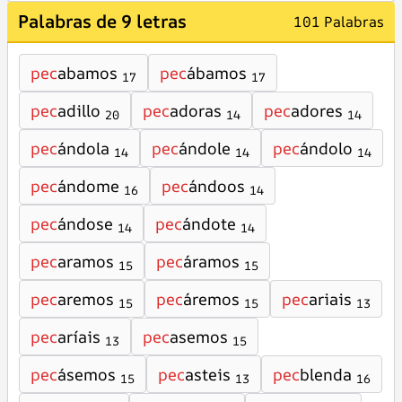
Palabras de 9 letras
101 Palabras
pec
abamos
pec
ábamos
17
17
pec
adillo
pec
adoras
pec
adores
20
14
14
pec
ándola
pec
ándole
pec
ándolo
14
14
14
pec
ándome
pec
ándoos
16
14
pec
ándose
pec
ándote
14
14
pec
aramos
pec
áramos
15
15
pec
aremos
pec
áremos
pec
ariais
15
15
13
pec
aríais
pec
asemos
13
15
pec
ásemos
pec
asteis
pec
blenda
15
13
16