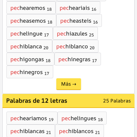
pec
hearemos
pec
heariais
18
16
pec
heasemos
pec
heasteis
18
16
pec
helingue
pec
hiazules
17
25
pec
hiblanca
pec
hiblanco
20
20
pec
higongas
pec
hinegras
18
17
pec
hinegros
17
Más →
Palabras de 12 letras
25 Palabras
pec
heariamos
pec
helingues
19
18
pec
hiblancas
pec
hiblancos
21
21