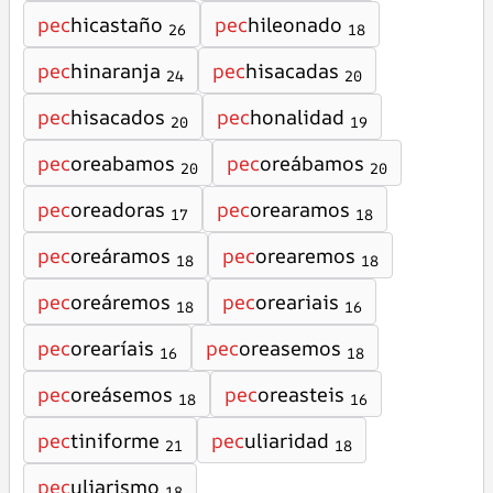
pec
hicastaño
pec
hileonado
26
18
pec
hinaranja
pec
hisacadas
24
20
pec
hisacados
pec
honalidad
20
19
pec
oreabamos
pec
oreábamos
20
20
pec
oreadoras
pec
orearamos
17
18
pec
oreáramos
pec
orearemos
18
18
pec
oreáremos
pec
oreariais
18
16
pec
orearíais
pec
oreasemos
16
18
pec
oreásemos
pec
oreasteis
18
16
pec
tiniforme
pec
uliaridad
21
18
pec
uliarismo
18