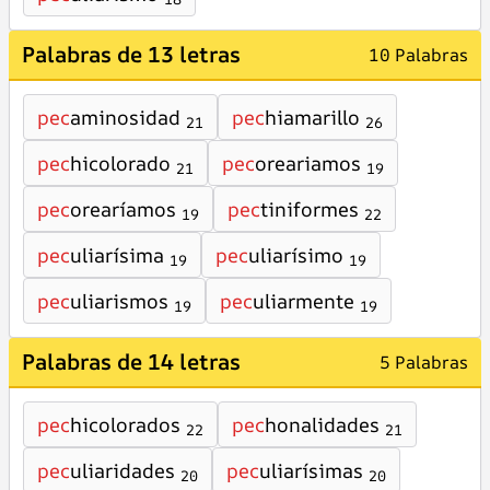
Palabras de 13 letras
10 Palabras
pec
aminosidad
pec
hiamarillo
21
26
pec
hicolorado
pec
oreariamos
21
19
pec
orearíamos
pec
tiniformes
19
22
pec
uliarísima
pec
uliarísimo
19
19
pec
uliarismos
pec
uliarmente
19
19
Palabras de 14 letras
5 Palabras
pec
hicolorados
pec
honalidades
22
21
pec
uliaridades
pec
uliarísimas
20
20