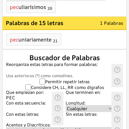
pec
uliarísimos
20
Palabras de 15 letras
1 Palabras
pec
uniariamente
21
Buscador de Palabras
Reorganiza estas letras para formar palabras:
Usa asteriscos (*) como comodines.
Permitir repetir letras
Considere CH, LL, RR como dígrafos
Que empiezan por:
Que terminen en:
Con esta secuencia:
Longitud:
Con estas letras:
Sin estas letras:
Acentos y Diacríticos: