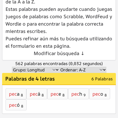
de la A a la Z.
Estas palabras pueden ayudarte cuando juegas
juegos de palabras como Scrabble, WordFeud y
Wordle o para encontrar la palabra correcta
mientras escribes.
Puedes refinar aún más tu búsqueda utilizando
el formulario en esta página.
Modificar búsqueda ↓
562 palabras encontradas (0,032 segundos)
Palabras de 4 letras
6 Palabras
pec
a
pec
á
pec
e
pec
h
pec
o
8
8
8
9
8
pec
ó
8