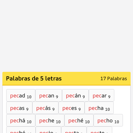
Palabras de 5 letras
17 Palabras
pec
ad
pec
an
pec
án
pec
ar
10
9
9
9
pec
as
pec
ás
pec
es
pec
ha
9
9
9
10
pec
há
pec
he
pec
hé
pec
ho
10
10
10
10
pec
hó
pec
io
pec
ta
pec
te