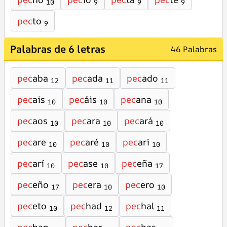
10
9
9
9
pec
to
9
Palabras de 6 letras
46 Palabras
pec
aba
pec
ada
pec
ado
12
11
11
pec
ais
pec
áis
pec
ana
10
10
10
pec
aos
pec
ara
pec
ará
10
10
10
pec
are
pec
aré
pec
ari
10
10
10
pec
arí
pec
ase
pec
eña
10
10
17
pec
eño
pec
era
pec
ero
17
10
10
pec
eto
pec
had
pec
hal
10
12
11