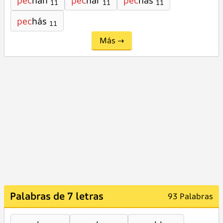
pec
han
pec
har
pec
has
11
11
11
pec
hás
11
Más →
Palabras de 7 letras
93 Palabras