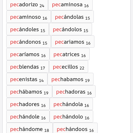
pec
adorizo
pec
aminosa
24
16
pec
aminoso
pec
ándolas
16
15
pec
ándoles
pec
ándolos
15
15
pec
ándonos
pec
ariamos
15
16
pec
aríamos
pec
atrices
16
16
pec
blendas
pec
ecillos
17
22
pec
enistas
pec
habamos
14
19
pec
hábamos
pec
hadoras
19
16
pec
hadores
pec
hándola
16
16
pec
hándole
pec
hándolo
16
16
pec
hándome
pec
hándoos
18
16