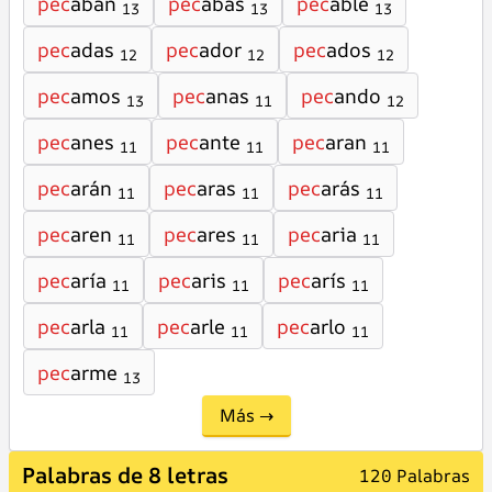
pec
aban
pec
abas
pec
able
13
13
13
pec
adas
pec
ador
pec
ados
12
12
12
pec
amos
pec
anas
pec
ando
13
11
12
pec
anes
pec
ante
pec
aran
11
11
11
pec
arán
pec
aras
pec
arás
11
11
11
pec
aren
pec
ares
pec
aria
11
11
11
pec
aría
pec
aris
pec
arís
11
11
11
pec
arla
pec
arle
pec
arlo
11
11
11
pec
arme
13
Más →
Palabras de 8 letras
120 Palabras