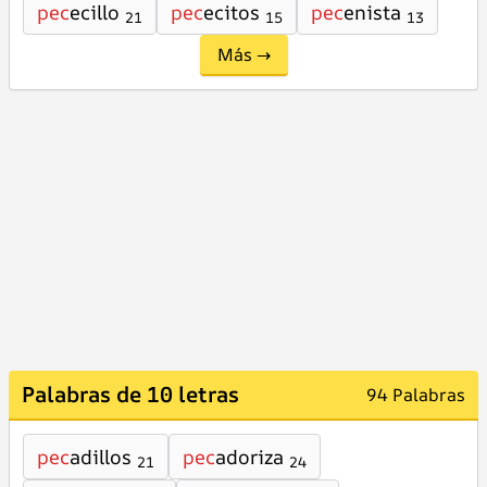
pec
ecillo
pec
ecitos
pec
enista
21
15
13
Más →
Palabras de 10 letras
94 Palabras
pec
adillos
pec
adoriza
21
24