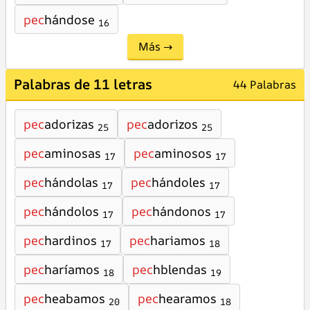
pec
hándose
16
Más →
Palabras de 11 letras
44 Palabras
pec
adorizas
pec
adorizos
25
25
pec
aminosas
pec
aminosos
17
17
pec
hándolas
pec
hándoles
17
17
pec
hándolos
pec
hándonos
17
17
pec
hardinos
pec
hariamos
17
18
pec
haríamos
pec
hblendas
18
19
pec
heabamos
pec
hearamos
20
18