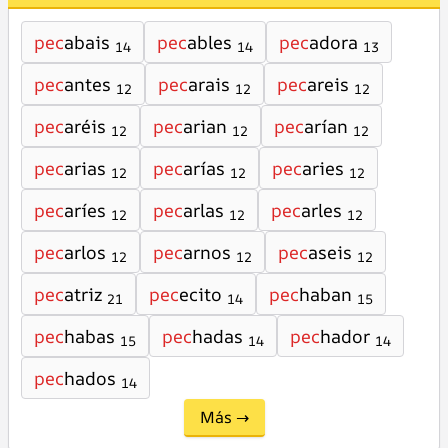
pec
abais
pec
ables
pec
adora
14
14
13
pec
antes
pec
arais
pec
areis
12
12
12
pec
aréis
pec
arian
pec
arían
12
12
12
pec
arias
pec
arías
pec
aries
12
12
12
pec
aríes
pec
arlas
pec
arles
12
12
12
pec
arlos
pec
arnos
pec
aseis
12
12
12
pec
atriz
pec
ecito
pec
haban
21
14
15
pec
habas
pec
hadas
pec
hador
15
14
14
pec
hados
14
Más →