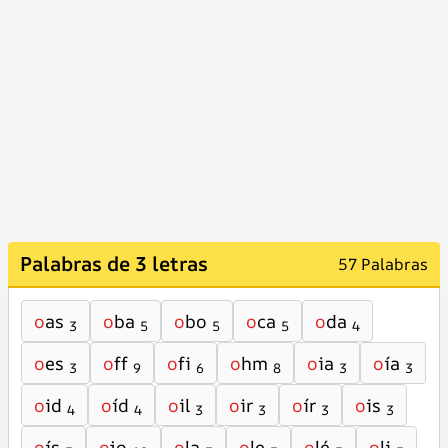
Palabras de 3 letras
57 Palabras
o
as
o
ba
o
bo
o
ca
o
da
3
5
5
5
4
o
es
o
ff
o
fi
o
hm
o
ia
o
ía
3
9
6
8
3
3
o
id
o
íd
o
il
o
ir
o
ír
o
is
4
4
3
3
3
3
o
ís
o
jo
o
la
o
le
o
lé
o
li