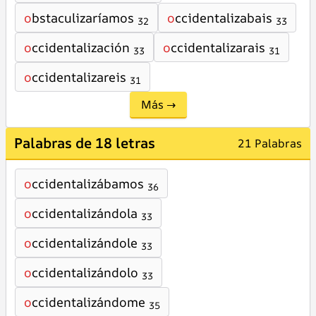
o
bstaculizaríamos
o
ccidentalizabais
32
33
o
ccidentalización
o
ccidentalizarais
33
31
o
ccidentalizareis
31
Más →
Palabras de 18 letras
21 Palabras
o
ccidentalizábamos
36
o
ccidentalizándola
33
o
ccidentalizándole
33
o
ccidentalizándolo
33
o
ccidentalizándome
35