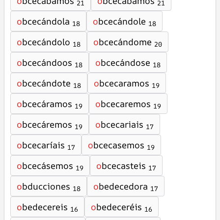
o
bcecabamos
o
bcecábamos
21
21
o
bcecándola
o
bcecándole
18
18
o
bcecándolo
o
bcecándome
18
20
o
bcecándoos
o
bcecándose
18
18
o
bcecándote
o
bcecaramos
18
19
o
bcecáramos
o
bcecaremos
19
19
o
bcecáremos
o
bcecariais
19
17
o
bcecaríais
o
bcecasemos
17
19
o
bcecásemos
o
bcecasteis
19
17
o
bducciones
o
bedecedora
18
17
o
bedecereis
o
bedeceréis
16
16