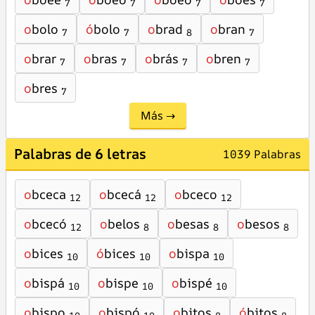
7
7
7
7
o
bolo
ó
bolo
o
brad
o
bran
7
7
8
7
o
brar
o
bras
o
brás
o
bren
7
7
7
7
o
bres
7
Más →
Palabras de 6 letras
1039 Palabras
o
bceca
o
bcecá
o
bceco
12
12
12
o
bcecó
o
belos
o
besas
o
besos
12
8
8
8
o
bices
ó
bices
o
bispa
10
10
10
o
bispá
o
bispe
o
bispé
10
10
10
o
bispo
o
bispó
o
bitos
ó
bitos