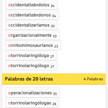
o
ccidentalizándolos
34
o
ccidentalizándonos
34
o
ccidentalizaríamos
35
o
rganizacionalmente
33
o
rnitomimosaurianos
23
o
torrinolaringóloga
27
o
torrinolaringólogo
27
Palabras de 20 letras
4 Palabras
o
peracionalizaciones
35
o
torrinolaringólogas
28