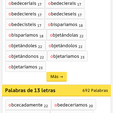
o
bedeceríais
o
bedecierais
17
17
o
bedeciereis
o
bedecieseis
17
17
o
bedecisteis
o
bispariamos
17
18
o
bisparíamos
o
bjetándolas
18
22
o
bjetándoles
o
bjetándolos
22
22
o
bjetándonos
o
bjetariamos
22
23
o
bjetaríamos
23
Más →
Palabras de 13 letras
692 Palabras
o
bcecadamente
o
bedeceriamos
22
20