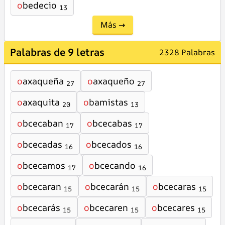
o
bedecio
13
Más →
Palabras de 9 letras
2328 Palabras
o
axaqueña
o
axaqueño
27
27
o
axaquita
o
bamistas
20
13
o
bcecaban
o
bcecabas
17
17
o
bcecadas
o
bcecados
16
16
o
bcecamos
o
bcecando
17
16
o
bcecaran
o
bcecarán
o
bcecaras
15
15
15
o
bcecarás
o
bcecaren
o
bcecares
15
15
15