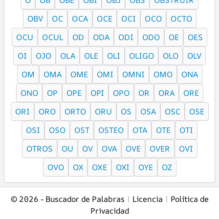
O
OB
OBE
OBI
OBJ
OBS
OBSTRUIR
OBV
OC
OCA
OCE
OCI
OCO
OCTO
OCU
OCUL
OD
ODA
ODI
ODO
OE
OES
OI
OJO
OLA
OLE
OLI
OLIGO
OLO
OLV
OM
OMA
OME
OMI
OMNI
OMO
ONA
ONO
OP
OPE
OPI
OPO
OR
ORA
ORE
ORI
ORO
ORTO
ORU
OS
OSA
OSC
OSE
OSI
OSO
OST
OSTEO
OTA
OTE
OTI
OTROS
OU
OV
OVA
OVE
OVER
OVI
OVO
OX
OXE
OXI
OYE
OZ
© 2026 -
Buscador de Palabras
|
Licencia
|
Política de
Privacidad