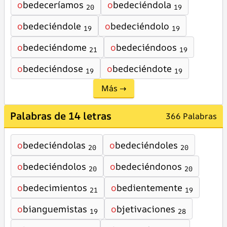
o
bedeceríamos
o
bedeciéndola
20
19
o
bedeciéndole
o
bedeciéndolo
19
19
o
bedeciéndome
o
bedeciéndoos
21
19
o
bedeciéndose
o
bedeciéndote
19
19
Más →
Palabras de 14 letras
366 Palabras
o
bedeciéndolas
o
bedeciéndoles
20
20
o
bedeciéndolos
o
bedeciéndonos
20
20
o
bedecimientos
o
bedientemente
21
19
o
bianguemistas
o
bjetivaciones
19
28