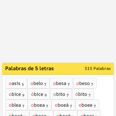
Palabras de 5 letras
515 Palabras
o
asis
o
belo
o
besa
o
beso
5
7
7
7
o
bice
ó
bice
o
bito
ó
bito
9
9
7
7
o
blea
o
boea
o
boeá
o
boee
7
7
7
7
o
boeé
o
boeo
o
boeó
o
boes