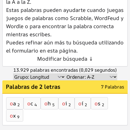
la A a la Z.
Estas palabras pueden ayudarte cuando juegas
juegos de palabras como Scrabble, WordFeud y
Wordle o para encontrar la palabra correcta
mientras escribes.
Puedes refinar aún más tu búsqueda utilizando
el formulario en esta página.
Modificar búsqueda ↓
13.929 palabras encontradas (0,029 segundos)
Palabras de 2 letras
7 Palabras
o
a
o
c
o
h
o
i
o
í
o
s
2
4
5
2
2
2
o
x
9