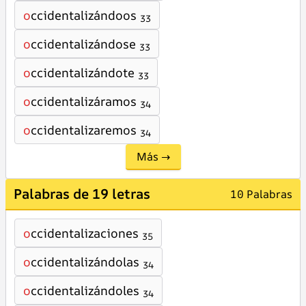
o
ccidentalizándoos
33
o
ccidentalizándose
33
o
ccidentalizándote
33
o
ccidentalizáramos
34
o
ccidentalizaremos
34
Más →
Palabras de 19 letras
10 Palabras
o
ccidentalizaciones
35
o
ccidentalizándolas
34
o
ccidentalizándoles
34