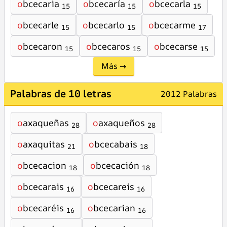
o
bcecaria
o
bcecaría
o
bcecarla
15
15
15
o
bcecarle
o
bcecarlo
o
bcecarme
15
15
17
o
bcecaron
o
bcecaros
o
bcecarse
15
15
15
Más →
Palabras de 10 letras
2012 Palabras
o
axaqueñas
o
axaqueños
28
28
o
axaquitas
o
bcecabais
21
18
o
bcecacion
o
bcecación
18
18
o
bcecarais
o
bcecareis
16
16
o
bcecaréis
o
bcecarian
16
16