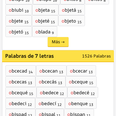
10
10
8
8
o
biubi
o
bjeta
o
bjetá
10
15
15
o
bjete
o
bjeté
o
bjeto
15
15
15
o
bjetó
o
blada
15
9
Más →
Palabras de 7 letras
1526 Palabras
o
bcecad
o
bcecan
o
bcecar
14
13
13
o
bcecas
o
bcecás
o
bceque
13
13
15
o
bcequé
o
bedece
o
bedecé
15
12
12
o
bedeci
o
bedecí
o
benque
12
12
13
o
bispad
o
bispal
o
bispan
12
11
11