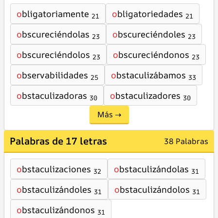
o
bligatoriamente
o
bligatoriedades
21
21
o
bscureciéndolas
o
bscureciéndoles
23
23
o
bscureciéndolos
o
bscureciéndonos
23
23
o
bservabilidades
o
bstaculizábamos
25
33
o
bstaculizadoras
o
bstaculizadores
30
30
Más →
Palabras de 17 letras
38 Palabras
o
bstaculizaciones
o
bstaculizándolas
32
31
o
bstaculizándoles
o
bstaculizándolos
31
31
o
bstaculizándonos
31