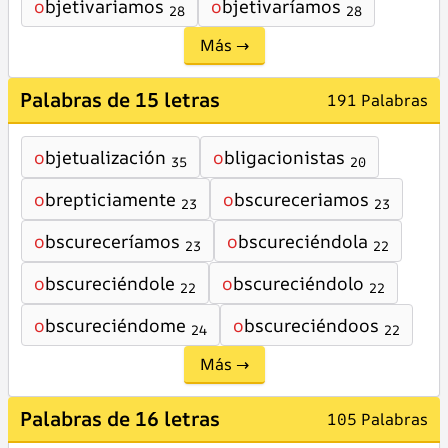
o
bjetivariamos
o
bjetivaríamos
28
28
Más →
Palabras de 15 letras
191 Palabras
o
bjetualización
o
bligacionistas
35
20
o
brepticiamente
o
bscureceriamos
23
23
o
bscureceríamos
o
bscureciéndola
23
22
o
bscureciéndole
o
bscureciéndolo
22
22
o
bscureciéndome
o
bscureciéndoos
24
22
Más →
Palabras de 16 letras
105 Palabras