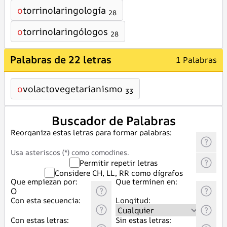
o
torrinolaringología
28
o
torrinolaringólogos
28
Palabras de 22 letras
1 Palabras
o
volactovegetarianismo
33
Buscador de Palabras
Reorganiza estas letras para formar palabras:
Usa asteriscos (*) como comodines.
Permitir repetir letras
Considere CH, LL, RR como dígrafos
Que empiezan por:
Que terminen en:
Con esta secuencia:
Longitud:
Con estas letras:
Sin estas letras: