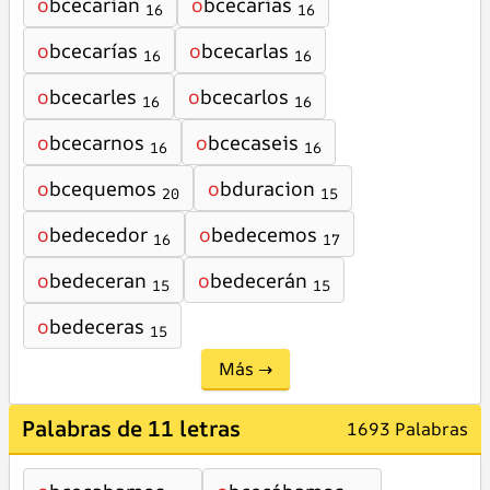
o
bcecarían
o
bcecarias
16
16
o
bcecarías
o
bcecarlas
16
16
o
bcecarles
o
bcecarlos
16
16
o
bcecarnos
o
bcecaseis
16
16
o
bcequemos
o
bduracion
20
15
o
bedecedor
o
bedecemos
16
17
o
bedeceran
o
bedecerán
15
15
o
bedeceras
15
Más →
Palabras de 11 letras
1693 Palabras