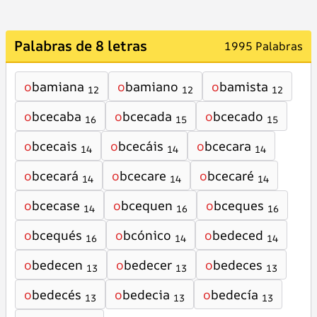
Palabras de 8 letras
1995 Palabras
o
bamiana
o
bamiano
o
bamista
12
12
12
o
bcecaba
o
bcecada
o
bcecado
16
15
15
o
bcecais
o
bcecáis
o
bcecara
14
14
14
o
bcecará
o
bcecare
o
bcecaré
14
14
14
o
bcecase
o
bcequen
o
bceques
14
16
16
o
bcequés
o
bcónico
o
bedeced
16
14
14
o
bedecen
o
bedecer
o
bedeces
13
13
13
o
bedecés
o
bedecia
o
bedecía
13
13
13