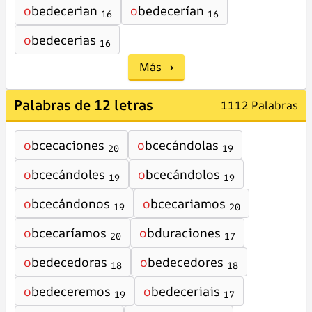
o
bedecerian
o
bedecerían
16
16
o
bedecerias
16
Más →
Palabras de 12 letras
1112 Palabras
o
bcecaciones
o
bcecándolas
20
19
o
bcecándoles
o
bcecándolos
19
19
o
bcecándonos
o
bcecariamos
19
20
o
bcecaríamos
o
bduraciones
20
17
o
bedecedoras
o
bedecedores
18
18
o
bedeceremos
o
bedeceriais
19
17