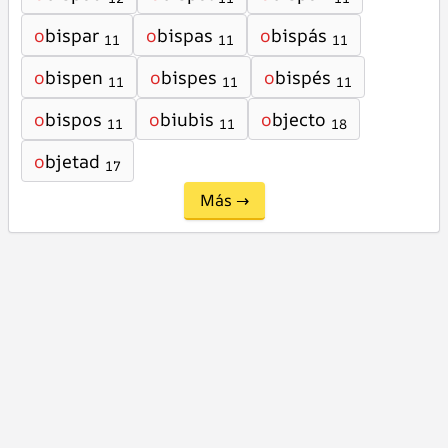
o
bispar
o
bispas
o
bispás
11
11
11
o
bispen
o
bispes
o
bispés
11
11
11
o
bispos
o
biubis
o
bjecto
11
11
18
o
bjetad
17
Más →