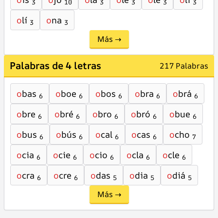
3
10
3
3
3
3
o
lí
o
na
3
3
Más →
Palabras de 4 letras
217 Palabras
o
bas
o
boe
o
bos
o
bra
o
brá
6
6
6
6
6
o
bre
o
bré
o
bro
o
bró
o
bue
6
6
6
6
6
o
bus
o
bús
o
cal
o
cas
o
cho
6
6
6
6
7
o
cia
o
cie
o
cio
o
cla
o
cle
6
6
6
6
6
o
cra
o
cre
o
das
o
dia
o
diá
6
6
5
5
5
Más →