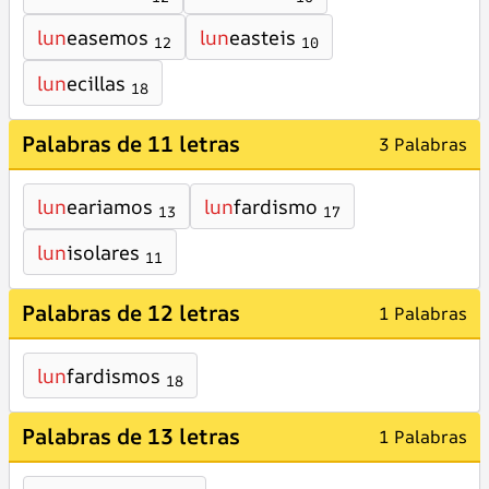
lun
easemos
lun
easteis
12
10
lun
ecillas
18
Palabras de 11 letras
3 Palabras
lun
eariamos
lun
fardismo
13
17
lun
isolares
11
Palabras de 12 letras
1 Palabras
lun
fardismos
18
Palabras de 13 letras
1 Palabras