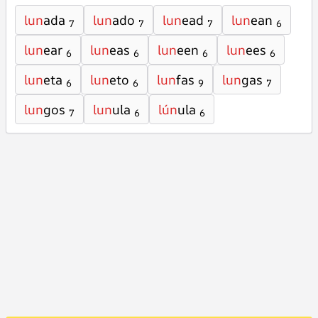
lun
ada
lun
ado
lun
ead
lun
ean
7
7
7
6
lun
ear
lun
eas
lun
een
lun
ees
6
6
6
6
lun
eta
lun
eto
lun
fas
lun
gas
6
6
9
7
lun
gos
lun
ula
lún
ula
7
6
6