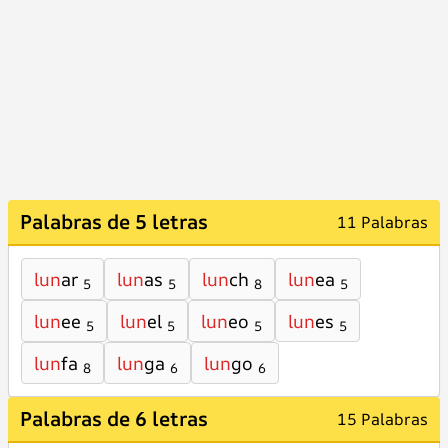
Palabras de 5 letras
11 Palabras
lun
ar
lun
as
lun
ch
lun
ea
5
5
8
5
lun
ee
lun
el
lun
eo
lun
es
5
5
5
5
lun
fa
lun
ga
lun
go
8
6
6
Palabras de 6 letras
15 Palabras