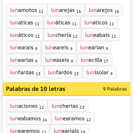
lun
amotos
lun
arejas
lun
arejos
11
16
16
lun
aticas
lun
áticas
lun
aticos
11
11
11
lun
áticos
lun
chería
lun
eabais
11
12
11
lun
earais
lun
eareis
lun
earian
9
9
9
lun
earias
lun
easeis
lun
ecilla
9
9
17
lun
fardas
lun
fardos
lun
isolar
13
13
9
Palabras de 10 letras
9 Palabras
lun
aciones
lun
cherías
12
13
lun
eabamos
lun
earamos
14
12
lun
earemos
lun
eariais
12
10