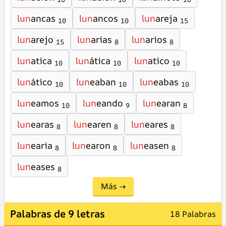
lun
ancas
lun
ancos
lun
areja
10
10
15
lun
arejo
lun
arias
lun
arios
15
8
8
lun
atica
lun
ática
lun
atico
10
10
10
lun
ático
lun
eaban
lun
eabas
10
10
10
lun
eamos
lun
eando
lun
earan
10
9
8
lun
earas
lun
earen
lun
eares
8
8
8
lun
earia
lun
earon
lun
easen
8
8
8
lun
eases
8
Más →
Palabras de 9 letras
18 Palabras