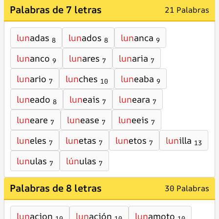
Palabras de 7 letras
21 Palabras
lun
adas
lun
ados
lun
anca
8
8
9
lun
anco
lun
ares
lun
aria
9
7
7
lun
ario
lun
ches
lun
eaba
7
10
9
lun
eado
lun
eais
lun
eara
8
7
7
lun
eare
lun
ease
lun
eeis
7
7
7
lun
eles
lun
etas
lun
etos
lun
illa
7
7
7
13
lun
ulas
lún
ulas
7
7
Palabras de 8 letras
30 Palabras
lun
acion
lun
ación
lun
amoto
10
10
10