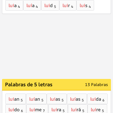
lui
a
luí
a
lui
d
lui
r
lui
s
4
4
5
4
4
Palabras de 5 letras
13 Palabras
lui
an
luí
an
lui
as
luí
as
lui
da
5
5
5
5
6
lui
do
lui
me
lui
ra
lui
rá
lui
re
6
7
5
5
5