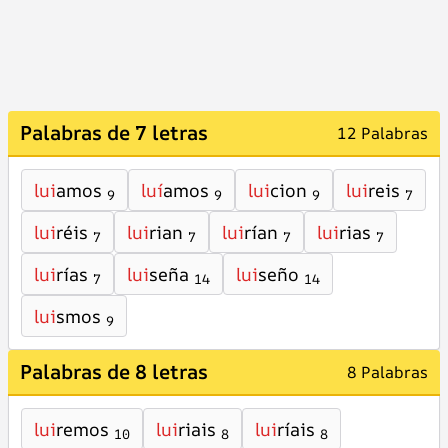
Palabras de 7 letras
12 Palabras
lui
amos
luí
amos
lui
cion
lui
reis
9
9
9
7
lui
réis
lui
rian
lui
rían
lui
rias
7
7
7
7
lui
rías
lui
seña
lui
seño
7
14
14
lui
smos
9
Palabras de 8 letras
8 Palabras
lui
remos
lui
riais
lui
ríais
10
8
8