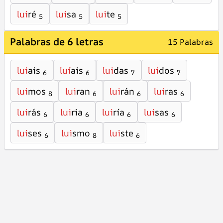
lui
ré
lui
sa
lui
te
5
5
5
Palabras de 6 letras
15 Palabras
lui
ais
luí
ais
lui
das
lui
dos
6
6
7
7
lui
mos
lui
ran
lui
rán
lui
ras
8
6
6
6
lui
rás
lui
ria
lui
ría
lui
sas
6
6
6
6
lui
ses
lui
smo
lui
ste
6
8
6