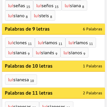
lui
señas
lui
seños
lui
siana
15
15
8
lui
siano
lui
steis
8
8
Palabras de 9 letras
6 Palabras
lui
ciones
lui
riamos
lui
ríamos
11
11
11
lui
sianas
lui
sianés
lui
sianos
9
9
9
Palabras de 10 letras
1 Palabras
lui
sianesa
10
Palabras de 11 letras
2 Palabras
lui
sianesas
lui
sianeses