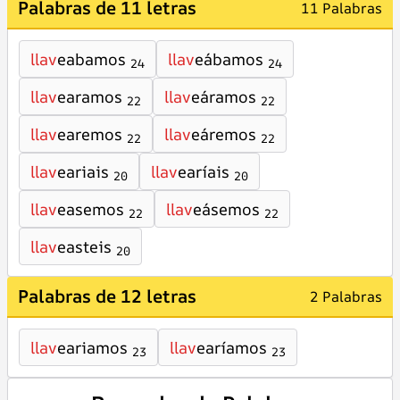
Palabras de 11 letras
11 Palabras
llav
eabamos
llav
eábamos
24
24
llav
earamos
llav
eáramos
22
22
llav
earemos
llav
eáremos
22
22
llav
eariais
llav
earíais
20
20
llav
easemos
llav
eásemos
22
22
llav
easteis
20
Palabras de 12 letras
2 Palabras
llav
eariamos
llav
earíamos
23
23