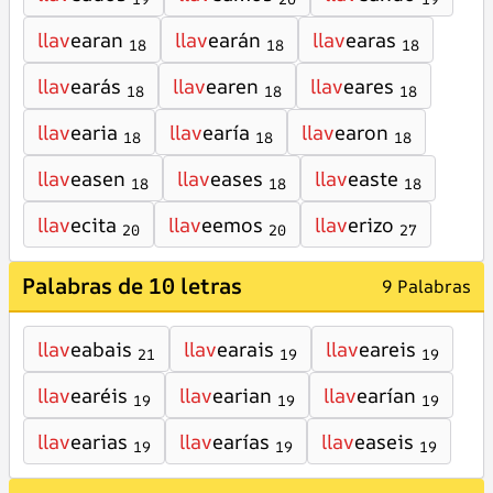
llav
earan
llav
earán
llav
earas
18
18
18
llav
earás
llav
earen
llav
eares
18
18
18
llav
earia
llav
earía
llav
earon
18
18
18
llav
easen
llav
eases
llav
easte
18
18
18
llav
ecita
llav
eemos
llav
erizo
20
20
27
Palabras de 10 letras
9 Palabras
llav
eabais
llav
earais
llav
eareis
21
19
19
llav
earéis
llav
earian
llav
earían
19
19
19
llav
earias
llav
earías
llav
easeis
19
19
19