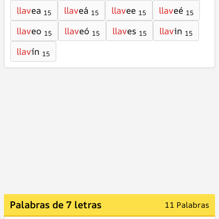
llav
ea
llav
eá
llav
ee
llav
eé
15
15
15
15
llav
eo
llav
eó
llav
es
llav
in
15
15
15
15
llav
ín
15
Palabras de 7 letras
11 Palabras