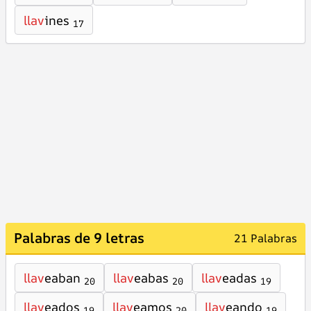
llav
ines
17
Palabras de 9 letras
21 Palabras
llav
eaban
llav
eabas
llav
eadas
20
20
19
llav
eados
llav
eamos
llav
eando
19
20
19