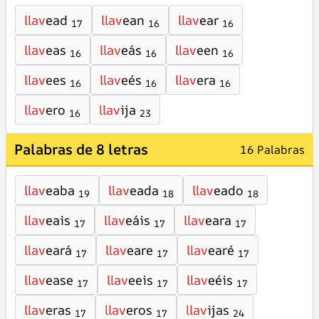
llav
ead
llav
ean
llav
ear
17
16
16
llav
eas
llav
eás
llav
een
16
16
16
llav
ees
llav
eés
llav
era
16
16
16
llav
ero
llav
ija
16
23
Palabras de 8 letras
16 Palabras
llav
eaba
llav
eada
llav
eado
19
18
18
llav
eais
llav
eáis
llav
eara
17
17
17
llav
eará
llav
eare
llav
earé
17
17
17
llav
ease
llav
eeis
llav
eéis
17
17
17
llav
eras
llav
eros
llav
ijas
17
17
24