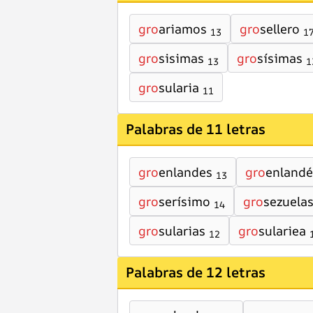
gro
ariamos
gro
sellero
13
1
gro
sisimas
gro
sísimas
13
1
gro
sularia
11
Palabras de 11 letras
gro
enlandes
gro
enlandé
13
gro
serísimo
gro
sezuela
14
gro
sularias
gro
sulariea
12
Palabras de 12 letras