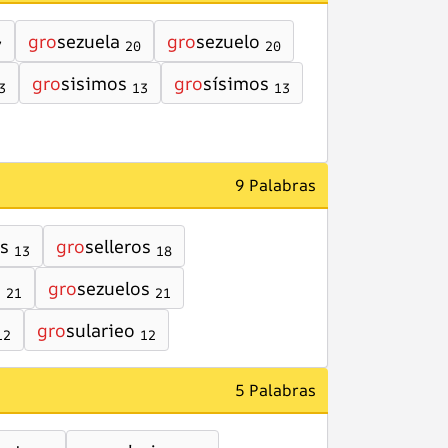
gro
sezuela
gro
sezuelo
7
20
20
gro
sisimos
gro
sísimos
3
13
13
9 Palabras
s
gro
selleros
13
18
s
gro
sezuelos
21
21
gro
sularieo
12
12
5 Palabras