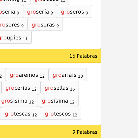
12
11
o
seria
gro
sería
gro
seros
9
9
9
ro
sores
gro
suras
9
9
gro
upies
11
16 Palabras
gro
aremos
gro
ariais
2
12
10
gro
cerías
gro
sellas
12
16
gro
sisima
gro
sísima
12
12
gro
tescas
gro
tescos
12
12
9 Palabras