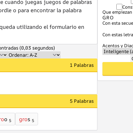
te cuando juegas juegos de palabras
Cons
dle o para encontrar la palabra
Que empiezan 
Con esta secue
queda utilizando el formulario en
Con estas letra
Acentos y Diac
ntradas (0,03 segundos)
1 Palabras
5 Palabras
ro
o
gro
s
5
5