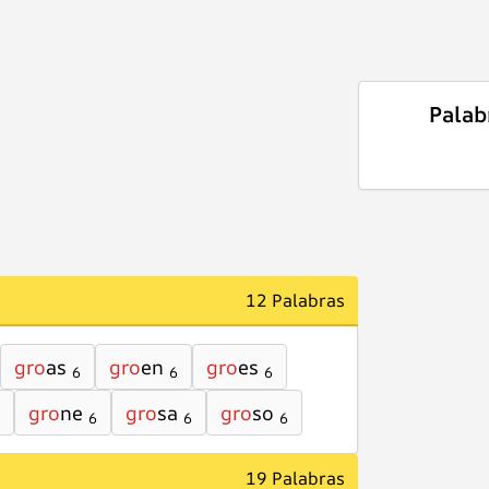
Palab
12 Palabras
gro
as
gro
en
gro
es
6
6
6
gro
ne
gro
sa
gro
so
6
6
6
19 Palabras