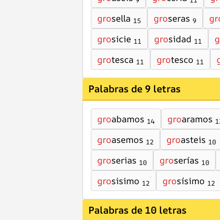
9
11
gro
sella
gro
seras
gr
15
9
gro
sicie
gro
sidad
g
11
11
gro
tesca
gro
tesco
11
11
Palabras de 9 letras
gro
abamos
gro
aramos
14
1
gro
asemos
gro
asteis
12
10
gro
serias
gro
serías
10
10
gro
sisimo
gro
sísimo
12
12
Palabras de 10 letras