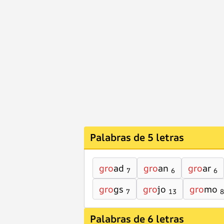
Palabras de 5 letras
gro
ad
gro
an
gro
ar
7
6
6
gro
gs
gro
jo
gro
mo
7
13
8
Palabras de 6 letras