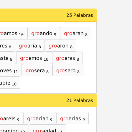
23 Palabras
ro
amos
gro
ando
gro
aran
10
9
8
res
gro
aria
gro
aron
8
8
8
aste
gro
emos
gro
eras
8
10
8
oves
gro
sera
gro
sero
11
8
8
upie
10
21 Palabras
ro
areis
gro
arian
gro
arias
9
9
9
o
oming
gro
sedad