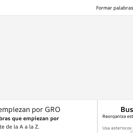
Formar palabras
 empiezan por GRO
Bus
Reorganiza est
bras que empiezan por
 de la A a la Z.
Usa asteriscos