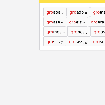
gro
aba
gro
ado
gro
ai
9
8
gro
ase
gro
eis
gro
era
7
7
gro
mos
gro
nes
gro
o
9
7
gro
ses
gro
sez
gro
so
7
16