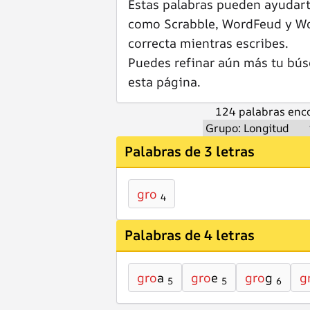
Estas palabras pueden ayudar
como Scrabble, WordFeud y Wor
correcta mientras escribes.
Puedes refinar aún más tu bús
esta página.
124 palabras enco
Palabras de 3 letras
gro
4
Palabras de 4 letras
gro
a
gro
e
gro
g
g
5
5
6