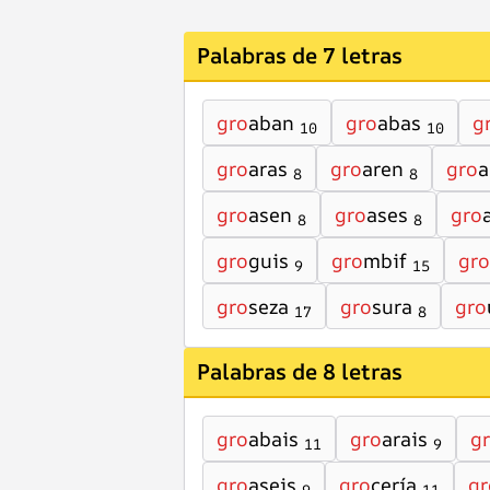
Palabras de 7 letras
gro
aban
gro
abas
g
10
10
gro
aras
gro
aren
gro
a
8
8
gro
asen
gro
ases
gro
8
8
gro
guis
gro
mbif
gro
9
15
gro
seza
gro
sura
gro
17
8
Palabras de 8 letras
gro
abais
gro
arais
g
11
9
gro
aseis
gro
cería
gr