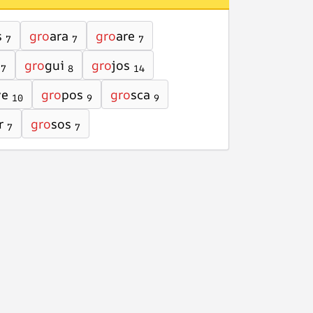
s
gro
ara
gro
are
7
7
7
gro
gui
gro
jos
7
8
14
ve
gro
pos
gro
sca
10
9
9
r
gro
sos
7
7