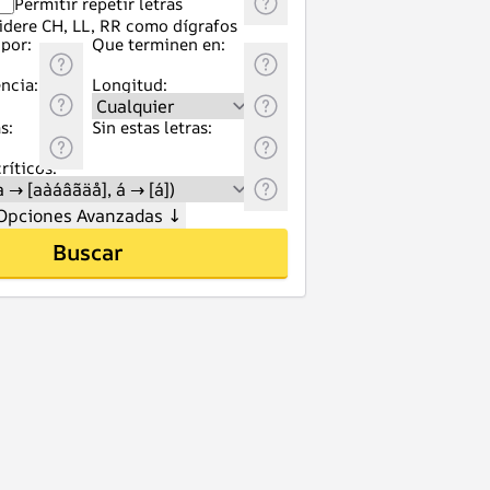
Permitir repetir letras
idere CH, LL, RR como dígrafos
por:
Que terminen en:
ncia:
Longitud:
s:
Sin estas letras:
ríticos:
Opciones Avanzadas
↓
Buscar