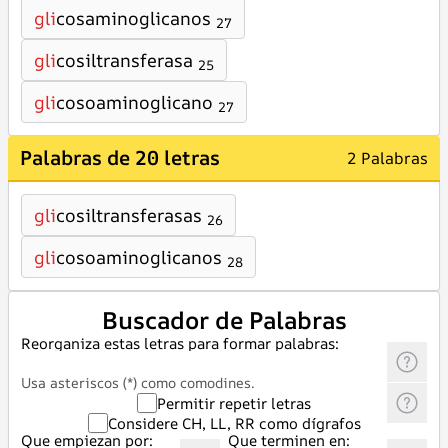
gli
cosaminoglicanos
27
gli
cosiltransferasa
25
gli
cosoaminoglicano
27
Palabras de 20 letras
2 Palabras
gli
cosiltransferasas
26
gli
cosoaminoglicanos
28
Buscador de Palabras
Reorganiza estas letras para formar palabras:
Usa asteriscos (*) como comodines.
Permitir repetir letras
Considere CH, LL, RR como dígrafos
Que empiezan por:
Que terminen en: