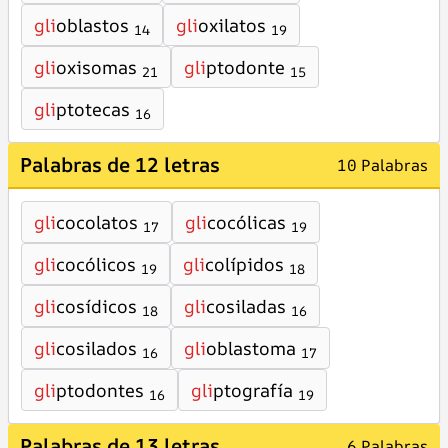
gli
oblastos
gli
oxilatos
14
19
gli
oxisomas
gli
ptodonte
21
15
gli
ptotecas
16
Palabras de 12 letras
10 Palabras
gli
cocolatos
gli
cocólicas
17
19
gli
cocólicos
gli
colípidos
19
18
gli
cosídicos
gli
cosiladas
18
16
gli
cosilados
gli
oblastoma
16
17
gli
ptodontes
gli
ptografía
16
19
Palabras de 13 letras
6 Palabras