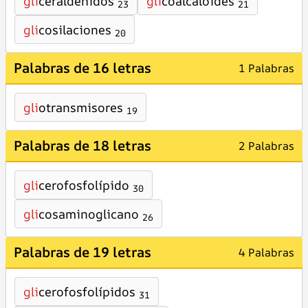
gli
ceraldehídos
gli
coalcaloides
23
21
gli
cosilaciones
20
Palabras de 16 letras
1 Palabras
gli
otransmisores
19
Palabras de 18 letras
2 Palabras
gli
cerofosfolípido
30
gli
cosaminoglicano
26
Palabras de 19 letras
4 Palabras
gli
cerofosfolípidos
31