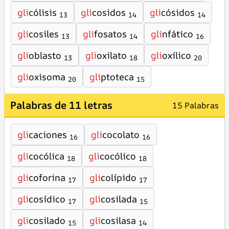
gli
cólisis
gli
cosidos
gli
cósidos
13
14
14
gli
cosiles
gli
fosatos
gli
nfático
13
14
16
gli
oblasto
gli
oxilato
gli
oxílico
13
18
20
gli
oxisoma
gli
ptoteca
20
15
Palabras de 11 letras
15 Palabras
gli
caciones
gli
cocolato
16
16
gli
cocólica
gli
cocólico
18
18
gli
coforina
gli
colípido
17
17
gli
cosídico
gli
cosilada
17
15
gli
cosilado
gli
cosilasa
15
14