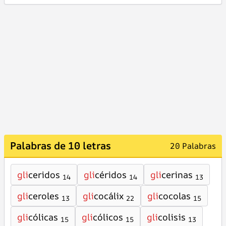
Palabras de 10 letras
20 Palabras
gli
ceridos
gli
céridos
gli
cerinas
14
14
13
gli
ceroles
gli
cocálix
gli
cocolas
13
22
15
gli
cólicas
gli
cólicos
gli
colisis
15
15
13