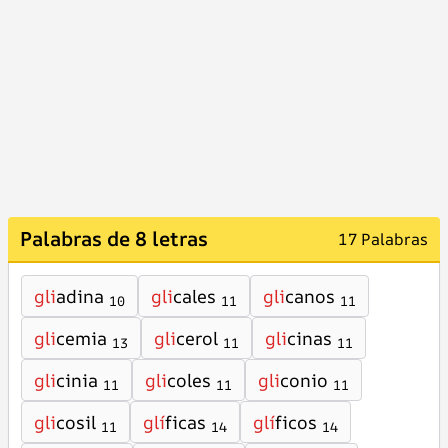
Palabras de 8 letras
17 Palabras
gli
adina
gli
cales
gli
canos
10
11
11
gli
cemia
gli
cerol
gli
cinas
13
11
11
gli
cinia
gli
coles
gli
conio
11
11
11
gli
cosil
glí
ficas
glí
ficos
11
14
14