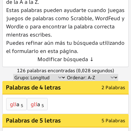
de la A a la Z.
Estas palabras pueden ayudarte cuando juegas
juegos de palabras como Scrabble, WordFeud y
Wordle o para encontrar la palabra correcta
mientras escribes.
Puedes refinar aún más tu búsqueda utilizando
el formulario en esta página.
Modificar búsqueda ↓
126 palabras encontradas (0,028 segundos)
Palabras de 4 letras
2 Palabras
gli
a
glí
a
5
5
Palabras de 5 letras
5 Palabras