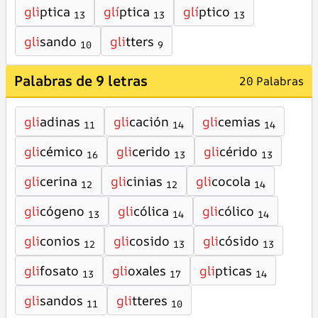
gli
ptica
glí
ptica
glí
ptico
13
13
13
gli
sando
gli
tters
10
9
Palabras de 9 letras
20 Palabras
gli
adinas
gli
cación
gli
cemias
11
14
14
gli
cémico
gli
cerido
gli
cérido
16
13
13
gli
cerina
gli
cinias
gli
cocola
12
12
14
gli
cógeno
gli
cólica
gli
cólico
13
14
14
gli
conios
gli
cosido
gli
cósido
12
13
13
gli
fosato
gli
oxales
gli
pticas
13
17
14
gli
sandos
gli
tteres
11
10