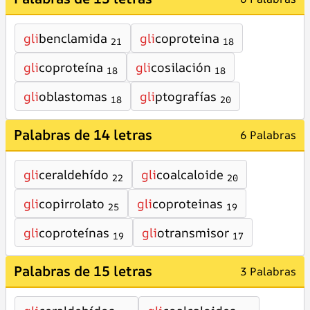
gli
benclamida
gli
coproteina
21
18
gli
coproteína
gli
cosilación
18
18
gli
oblastomas
gli
ptografías
18
20
Palabras de 14 letras
6 Palabras
gli
ceraldehído
gli
coalcaloide
22
20
gli
copirrolato
gli
coproteinas
25
19
gli
coproteínas
gli
otransmisor
19
17
Palabras de 15 letras
3 Palabras