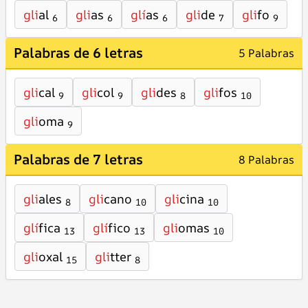
gli
al
gli
as
glí
as
gli
de
gli
fo
6
6
6
7
9
Palabras de 6 letras
5 Palabras
gli
cal
gli
col
gli
des
gli
fos
9
9
8
10
gli
oma
9
Palabras de 7 letras
8 Palabras
gli
ales
gli
cano
gli
cina
8
10
10
glí
fica
glí
fico
gli
omas
13
13
10
gli
oxal
gli
tter
15
8