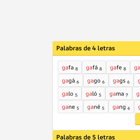
Palabras de 4 letras
ga
fa
ga
fá
ga
fe
g
8
8
8
ga
gá
ga
go
ga
gs
6
6
6
ga
lo
ga
ló
ga
ma
g
5
5
7
ga
ne
ga
né
ga
ng
5
5
6
Palabras de 5 letras