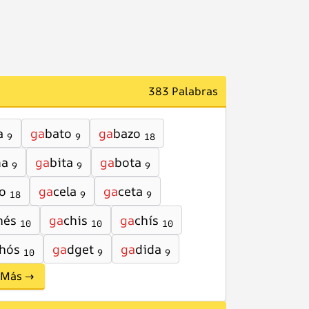
383 Palabras
a
ga
bato
ga
bazo
9
9
18
na
ga
bita
ga
bota
9
9
9
o
ga
cela
ga
ceta
18
9
9
hés
ga
chis
ga
chís
10
10
10
hós
ga
dget
ga
dida
10
9
9
Más →