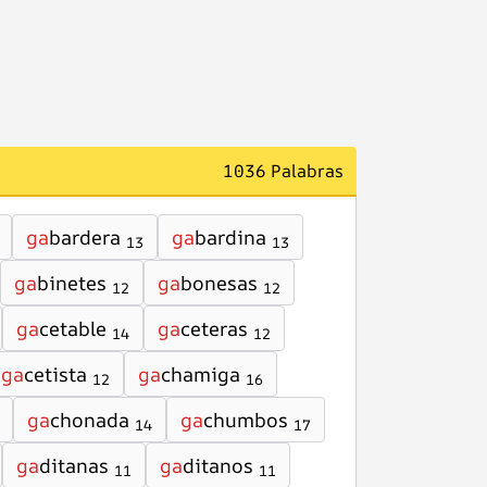
1036 Palabras
ga
bardera
ga
bardina
13
13
ga
binetes
ga
bonesas
12
12
ga
cetable
ga
ceteras
14
12
ga
cetista
ga
chamiga
12
16
ga
chonada
ga
chumbos
14
17
ga
ditanas
ga
ditanos
11
11