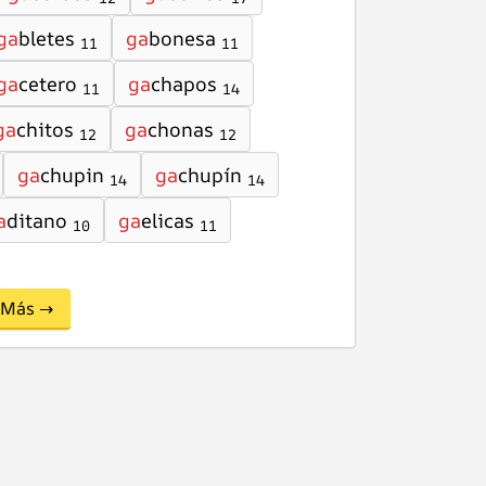
ga
bletes
ga
bonesa
11
11
ga
cetero
ga
chapos
11
14
ga
chitos
ga
chonas
12
12
ga
chupin
ga
chupín
14
14
a
ditano
ga
elicas
10
11
Más →