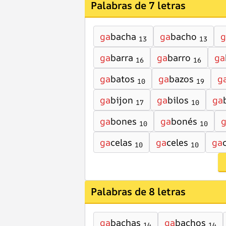
Palabras de 7 letras
ga
bacha
ga
bacho
g
13
13
ga
barra
ga
barro
ga
16
16
ga
batos
ga
bazos
g
10
19
ga
bijon
ga
bilos
ga
17
10
ga
bones
ga
bonés
10
10
ga
celas
ga
celes
ga
10
10
Palabras de 8 letras
ga
bachas
ga
bachos
14
14