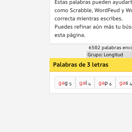
Estas palabras pueden ayudar
como Scrabble, WordFeud y Wor
correcta mientras escribes.
Puedes refinar aún más tu bús
esta página.
6502 palabras enco
Palabras de 3 letras
ga
g
ga
l
ga
p
ga
s
5
4
6
4