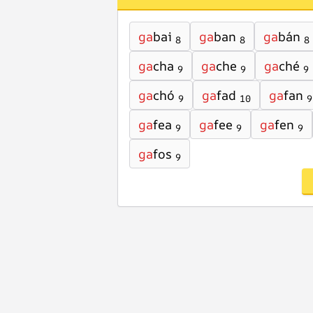
ga
bai
ga
ban
ga
bán
8
8
8
ga
cha
ga
che
ga
ché
9
9
9
ga
chó
ga
fad
ga
fan
9
10
9
ga
fea
ga
fee
ga
fen
9
9
9
ga
fos
9