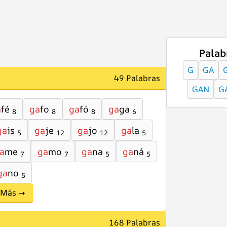
Palab
G
GA
49 Palabras
GAN
G
a
fé
ga
fo
ga
fó
ga
ga
8
8
8
6
ga
is
ga
je
ga
jo
ga
la
5
12
12
5
a
me
ga
mo
ga
na
ga
ná
7
7
5
5
ga
no
5
Más →
168 Palabras