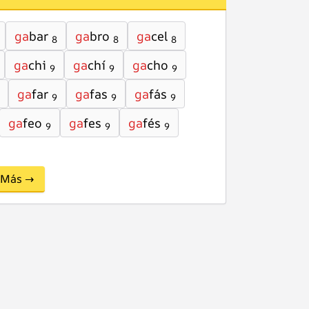
ga
bar
ga
bro
ga
cel
8
8
8
ga
chi
ga
chí
ga
cho
9
9
9
ga
far
ga
fas
ga
fás
9
9
9
ga
feo
ga
fes
ga
fés
9
9
9
Más →