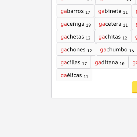
ga
barros
ga
binete
17
11
ga
ceñiga
ga
cetera
19
11
ga
chetas
ga
chitas
12
12
ga
chones
ga
chumbo
12
16
ga
cillas
ga
ditana
g
17
10
ga
élicas
11