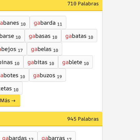
710 Palabras
a
banes
ga
barda
10
11
barse
ga
basas
ga
batas
10
10
10
a
bejos
ga
belas
17
10
binas
ga
bitas
ga
blete
10
10
10
ga
botes
ga
buzos
10
19
cetas
10
Más →
945 Palabras
ga
bardas
ga
barras
12
17