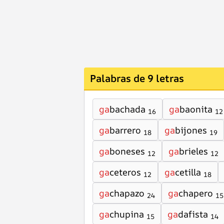
Palabras de 9 letras
ga
bachada
ga
baonita
16
12
ga
barrero
ga
bijones
18
19
ga
boneses
ga
brieles
12
12
ga
ceteros
ga
cetilla
12
18
ga
chapazo
ga
chapero
24
15
ga
chupina
ga
dafista
15
14