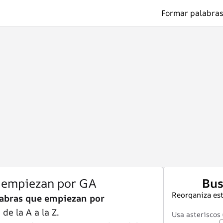
Formar palabras
 empiezan por GA
Bus
Reorganiza est
abras que empiezan por
e la A a la Z.
Usa asteriscos