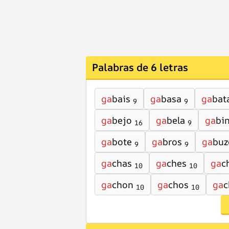
Palabras de 6 letras
ga
bais
ga
basa
ga
bat
9
9
ga
bejo
ga
bela
ga
bi
16
9
ga
bote
ga
bros
ga
buz
9
9
ga
chas
ga
ches
ga
c
10
10
ga
chon
ga
chos
ga
c
10
10