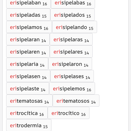
eri
sipelaban
eri
sipelabas
16
16
eri
sipeladas
eri
sipelados
15
15
eri
sipelamos
eri
sipelando
16
15
eri
sipelaran
eri
sipelaras
14
14
eri
sipelaren
eri
sipelares
14
14
eri
sipelaria
eri
sipelaron
14
14
eri
sipelasen
eri
sipelases
14
14
eri
sipelaste
eri
sipelemos
14
16
eri
tematosas
eri
tematosos
14
14
eri
trocítica
eri
trocítico
16
16
eri
trodermia
15