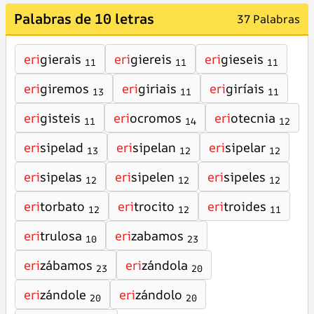
Palabras de 10 letras
37 Palabras
eri
gierais
eri
giereis
eri
gieseis
11
11
11
eri
giremos
eri
giriais
eri
giríais
13
11
11
eri
gisteis
eri
ocromos
eri
otecnia
11
14
12
eri
sipelad
eri
sipelan
eri
sipelar
13
12
12
eri
sipelas
eri
sipelen
eri
sipeles
12
12
12
eri
torbato
eri
trocito
eri
troides
12
12
11
eri
trulosa
eri
zabamos
10
23
eri
zábamos
eri
zándola
23
20
eri
zándole
eri
zándolo
20
20