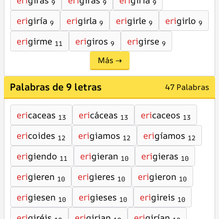
eri
giras
eri
girás
eri
giria
9
9
9
eri
giría
eri
girla
eri
girle
eri
girlo
9
9
9
9
eri
girme
eri
giros
eri
girse
11
9
9
Más →
Palabras de 9 letras
47 Palabras
eri
caceas
eri
cáceas
eri
caceos
13
13
13
eri
coides
eri
giamos
eri
gíamos
12
12
12
eri
giendo
eri
gieran
eri
gieras
11
10
10
eri
gieren
eri
gieres
eri
gieron
10
10
10
eri
giesen
eri
gieses
eri
gireis
10
10
10
eri
giréis
eri
girian
eri
girían