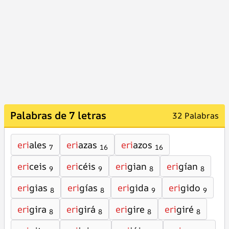
Palabras de 7 letras
32 Palabras
eri
ales
eri
azas
eri
azos
7
16
16
eri
ceis
eri
céis
eri
gian
eri
gían
9
9
8
8
eri
gias
eri
gías
eri
gida
eri
gido
8
8
9
9
eri
gira
eri
girá
eri
gire
eri
giré
8
8
8
8