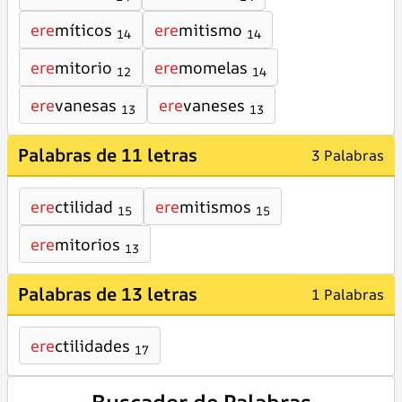
ere
míticos
ere
mitismo
14
14
ere
mitorio
ere
momelas
12
14
ere
vanesas
ere
vaneses
13
13
Palabras de 11 letras
3 Palabras
ere
ctilidad
ere
mitismos
15
15
ere
mitorios
13
Palabras de 13 letras
1 Palabras
ere
ctilidades
17