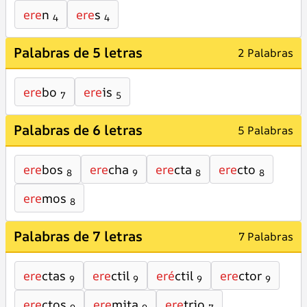
ere
n
ere
s
4
4
Palabras de 5 letras
2 Palabras
ere
bo
ere
is
7
5
Palabras de 6 letras
5 Palabras
ere
bos
ere
cha
ere
cta
ere
cto
8
9
8
8
ere
mos
8
Palabras de 7 letras
7 Palabras
ere
ctas
ere
ctil
eré
ctil
ere
ctor
9
9
9
9
ere
ctos
ere
mita
ere
trio