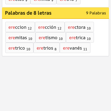
9
9
7
Palabras de 8 letras
9 Palabras
ere
ccion
ere
cción
ere
ctora
12
12
10
ere
mitas
ere
tismo
ere
trica
10
10
10
ere
trico
ere
trios
ere
vanés
10
8
11