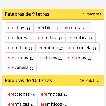
Palabras de 9 letras
13 Palabras
ere
ctiles
eré
ctiles
ere
ctoras
11
11
11
ere
ctores
ere
mitica
ere
mítica
11
13
13
ere
mitico
ere
mítico
ere
momela
13
13
13
ere
tismos
ere
tricas
ere
tricos
11
11
11
ere
vanesa
12
Palabras de 10 letras
10 Palabras
ere
cciones
ere
miticas
14
14
ere
míticas
ere
miticos
14
14