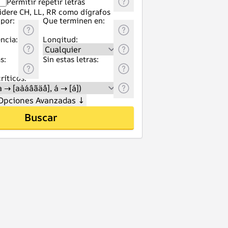
Permitir repetir letras
idere CH, LL, RR como dígrafos
por:
Que terminen en:
ncia:
Longitud:
s:
Sin estas letras:
ríticos:
Opciones Avanzadas
↓
Buscar