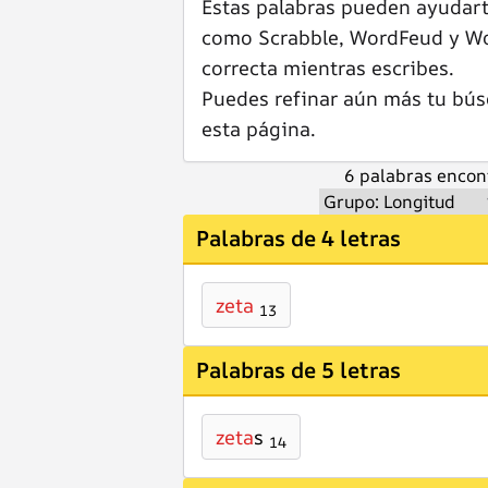
Estas palabras pueden ayudar
como Scrabble, WordFeud y Wor
correcta mientras escribes.
Puedes refinar aún más tu bús
esta página.
6 palabras encon
Palabras de 4 letras
zeta
13
Palabras de 5 letras
zeta
s
14