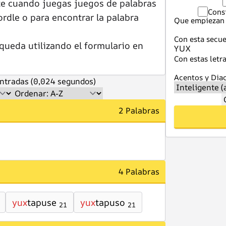
te cuando juegas juegos de palabras
Cons
dle o para encontrar la palabra
Que empiezan 
Con esta secue
queda utilizando el formulario en
Con estas letra
Acentos y Diac
ntradas (0,024 segundos)
2 Palabras
4 Palabras
yux
tapuse
yux
tapuso
21
21