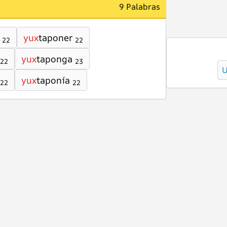
9 Palabras
yux
taponer
22
22
yux
taponga
22
23
yux
taponía
22
22