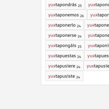
yux
tapondrás
yux
tapond
25
yux
taponemos
yux
tapon
26
yux
taponerlo
yux
tapon
24
yux
taponerse
yux
tapone
24
yux
tapongáis
yux
taponi
25
yux
tapuestas
yux
tapues
24
yux
tapusiere
yux
tapusi
24
yux
tapusiste
24