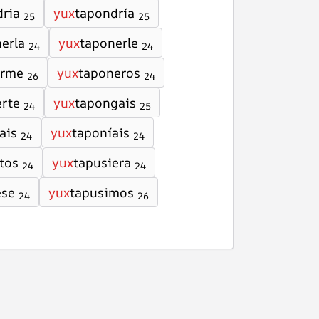
ria
yux
tapondría
25
25
erla
yux
taponerle
24
24
erme
yux
taponeros
26
24
rte
yux
tapongais
24
25
ais
yux
taponíais
24
24
tos
yux
tapusiera
24
24
ese
yux
tapusimos
24
26