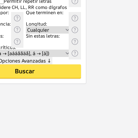
Permitir repetir letras
idere CH, LL, RR como dígrafos
por:
Que terminen en:
ncia:
Longitud:
s:
Sin estas letras:
ríticos:
Opciones Avanzadas
↓
Buscar