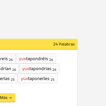
24 Palabras
reis
yux
tapondréis
26
26
drían
yux
tapondrias
26
26
erlas
yux
taponerles
25
25
Más →