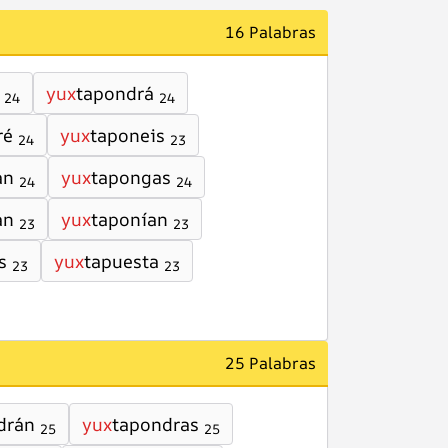
16 Palabras
yux
tapondrá
24
24
ré
yux
taponeis
24
23
an
yux
tapongas
24
24
an
yux
taponían
23
23
s
yux
tapuesta
23
23
25 Palabras
drán
yux
tapondras
25
25