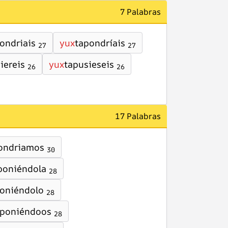
7 Palabras
ondriais
yux
tapondríais
27
27
iereis
yux
tapusieseis
26
26
17 Palabras
ondriamos
30
poniéndola
28
oniéndolo
28
aponiéndoos
28