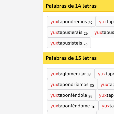
Palabras de 14 letras
yux
tapondremos
yux
tap
29
yux
tapusierais
yux
tapus
26
yux
tapusisteis
26
Palabras de 15 letras
yux
taglomerular
yux
tap
28
yux
tapondríamos
yux
ta
30
yux
taponiéndole
yux
tap
28
yux
taponiéndome
yux
t
30