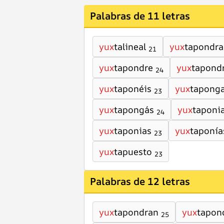
Palabras de 11 letras
yux
talineal
yux
tapondra
21
yux
tapondre
yux
tapond
24
yux
taponéis
yux
tapong
23
yux
tapongás
yux
taponi
24
yux
taponias
yux
taponía
23
yux
tapuesto
23
Palabras de 12 letras
yux
tapondran
yux
tapon
25