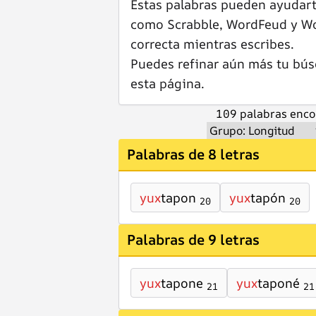
Estas palabras pueden ayudar
como Scrabble, WordFeud y Wor
correcta mientras escribes.
Puedes refinar aún más tu bús
esta página.
109 palabras enco
Palabras de 8 letras
yux
tapon
yux
tapón
20
20
Palabras de 9 letras
yux
tapone
yux
taponé
21
21