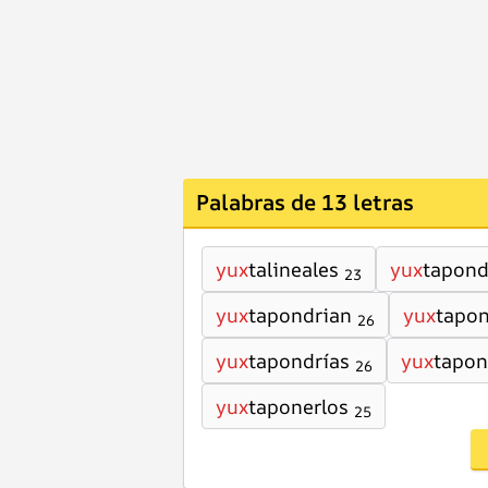
Palabras de 13 letras
yux
talineales
yux
tapond
23
yux
tapondrian
yux
tapon
26
yux
tapondrías
yux
tapon
26
yux
taponerlos
25