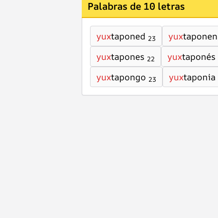
Palabras de 10 letras
yux
taponed
yux
taponen
23
yux
tapones
yux
taponés
22
yux
tapongo
yux
taponia
23