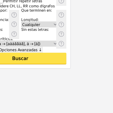
Permitir repetir letras
idere CH, LL, RR como dígrafos
por:
Que terminen en:
ncia:
Longitud:
s:
Sin estas letras:
ríticos:
Opciones Avanzadas
↓
Buscar