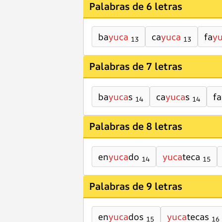
Palabras de 6 letras
ba
yuca
ca
yuca
fa
y
13
13
Palabras de 7 letras
ba
yuca
s
ca
yuca
s
fa
14
14
Palabras de 8 letras
en
yuca
do
yuca
teca
14
15
Palabras de 9 letras
en
yuca
dos
yuca
tecas
15
16