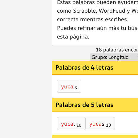
Estas palabras pueden ayudar
como Scrabble, WordFeud y Wor
correcta mientras escribes.
Puedes refinar aún más tu bús
esta página.
18 palabras encon
Palabras de 4 letras
yuca
9
Palabras de 5 letras
yuca
l
yuca
s
10
10