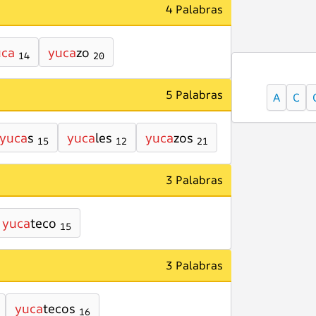
4 Palabras
uca
yuca
zo
14
20
5 Palabras
A
C
yuca
s
yuca
les
yuca
zos
15
12
21
3 Palabras
yuca
teco
15
3 Palabras
yuca
tecos
16