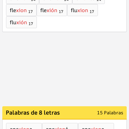
fle
xion
fle
xión
flu
xion
17
17
17
flu
xión
17
Palabras de 8 letras
15 Palabras