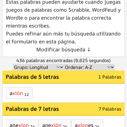
Estas palabras pueden ayudarte cuando juegas
juegos de palabras como Scrabble, WordFeud y
Wordle o para encontrar la palabra correcta
mientras escribes.
Puedes refinar aún más tu búsqueda utilizando
el formulario en esta página.
Modificar búsqueda ↓
436 palabras encontradas (0,025 segundos)
Palabras de 5 letras
1 Palabras
a
xión
12
Palabras de 7 letras
7 Palabras
ane
xion
ane
xión
a
xion
es
14
14
14