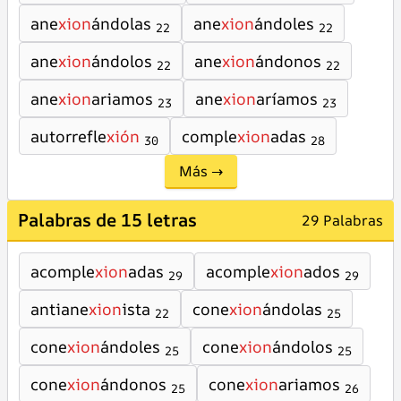
ane
xion
ándolas
ane
xion
ándoles
22
22
ane
xion
ándolos
ane
xion
ándonos
22
22
ane
xion
ariamos
ane
xion
aríamos
23
23
autorrefle
xión
comple
xion
adas
30
28
Más →
Palabras de 15 letras
29 Palabras
acomple
xion
adas
acomple
xion
ados
29
29
antiane
xion
ista
cone
xion
ándolas
22
25
cone
xion
ándoles
cone
xion
ándolos
25
25
cone
xion
ándonos
cone
xion
ariamos
25
26