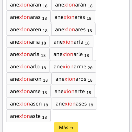
ane
xion
aran
ane
xion
arán
18
18
ane
xion
aras
ane
xion
arás
18
18
ane
xion
aren
ane
xion
ares
18
18
ane
xion
aria
ane
xion
aría
18
18
ane
xion
arla
ane
xion
arle
18
18
ane
xion
arlo
ane
xion
arme
18
20
ane
xion
aron
ane
xion
aros
18
18
ane
xion
arse
ane
xion
arte
18
18
ane
xion
asen
ane
xion
ases
18
18
ane
xion
aste
18
Más →