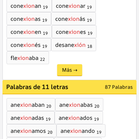
cone
xion
an
cone
xion
ar
19
19
cone
xion
as
cone
xion
ás
19
19
cone
xion
en
cone
xion
es
19
19
cone
xion
és
desane
xión
19
18
fle
xion
aba
22
Más →
Palabras de 11 letras
87 Palabras
ane
xion
aban
ane
xion
abas
20
20
ane
xion
adas
ane
xion
ados
19
19
ane
xion
amos
ane
xion
ando
20
19