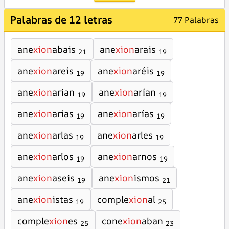
Palabras de 12 letras
77 Palabras
ane
xion
abais
ane
xion
arais
21
19
ane
xion
areis
ane
xion
aréis
19
19
ane
xion
arian
ane
xion
arían
19
19
ane
xion
arias
ane
xion
arías
19
19
ane
xion
arlas
ane
xion
arles
19
19
ane
xion
arlos
ane
xion
arnos
19
19
ane
xion
aseis
ane
xion
ismos
19
21
ane
xion
istas
comple
xion
al
19
25
comple
xion
es
cone
xion
aban
25
23