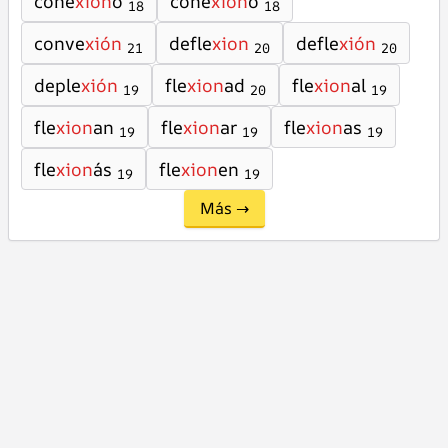
cone
xion
o
cone
xion
ó
18
18
conve
xión
defle
xion
defle
xión
21
20
20
deple
xión
fle
xion
ad
fle
xion
al
19
20
19
fle
xion
an
fle
xion
ar
fle
xion
as
19
19
19
fle
xion
ás
fle
xion
en
19
19
Más →