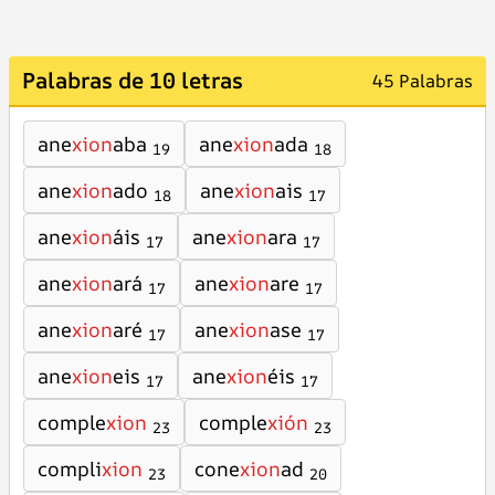
Palabras de 10 letras
45 Palabras
ane
xion
aba
ane
xion
ada
19
18
ane
xion
ado
ane
xion
ais
18
17
ane
xion
áis
ane
xion
ara
17
17
ane
xion
ará
ane
xion
are
17
17
ane
xion
aré
ane
xion
ase
17
17
ane
xion
eis
ane
xion
éis
17
17
comple
xion
comple
xión
23
23
compli
xion
cone
xion
ad
23
20