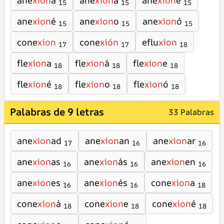
ane
xion
a
ane
xion
á
ane
xion
e
15
15
15
ane
xion
é
ane
xion
o
ane
xion
ó
15
15
15
cone
xion
cone
xión
eflu
xion
17
17
18
fle
xion
a
fle
xion
á
fle
xion
e
18
18
18
fle
xion
é
fle
xion
o
fle
xion
ó
18
18
18
Palabras de 9 letras
33 Palabras
ane
xion
ad
ane
xion
an
ane
xion
ar
17
16
16
ane
xion
as
ane
xion
ás
ane
xion
en
16
16
16
ane
xion
es
ane
xion
és
cone
xion
a
16
16
18
cone
xion
á
cone
xion
e
cone
xion
é
18
18
18