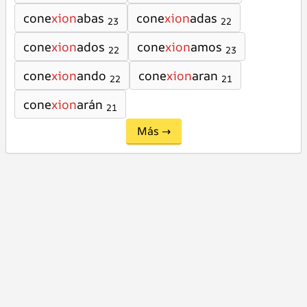
cone
xion
abas
cone
xion
adas
23
22
cone
xion
ados
cone
xion
amos
22
23
cone
xion
ando
cone
xion
aran
22
21
cone
xion
arán
21
Más →