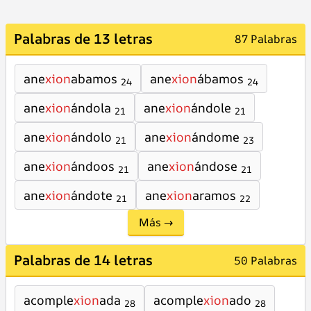
Palabras de 13 letras
87 Palabras
ane
xion
abamos
ane
xion
ábamos
24
24
ane
xion
ándola
ane
xion
ándole
21
21
ane
xion
ándolo
ane
xion
ándome
21
23
ane
xion
ándoos
ane
xion
ándose
21
21
ane
xion
ándote
ane
xion
aramos
21
22
Más →
Palabras de 14 letras
50 Palabras
acomple
xion
ada
acomple
xion
ado
28
28