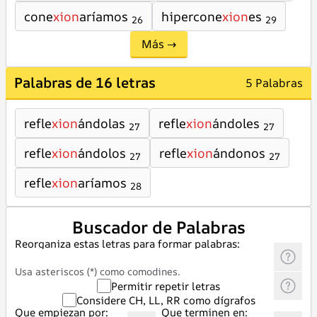
cone
xion
aríamos
hipercone
xion
es
26
29
Más →
Palabras de 16 letras
5 Palabras
refle
xion
ándolas
refle
xion
ándoles
27
27
refle
xion
ándolos
refle
xion
ándonos
27
27
refle
xion
aríamos
28
Buscador de Palabras
Reorganiza estas letras para formar palabras:
Usa asteriscos (*) como comodines.
Permitir repetir letras
Considere CH, LL, RR como dígrafos
Que empiezan por:
Que terminen en: