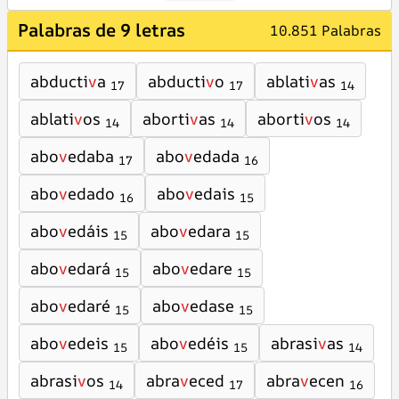
Palabras de 9 letras
10.851 Palabras
abducti
v
a
abducti
v
o
ablati
v
as
17
17
14
ablati
v
os
aborti
v
as
aborti
v
os
14
14
14
abo
v
edaba
abo
v
edada
17
16
abo
v
edado
abo
v
edais
16
15
abo
v
edáis
abo
v
edara
15
15
abo
v
edará
abo
v
edare
15
15
abo
v
edaré
abo
v
edase
15
15
abo
v
edeis
abo
v
edéis
abrasi
v
as
15
15
14
abrasi
v
os
abra
v
eced
abra
v
ecen
14
17
16