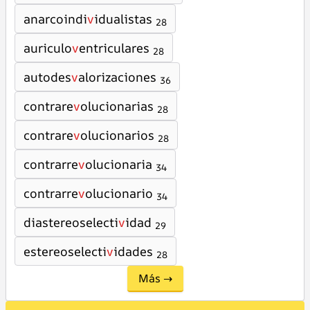
anarcoindi
v
idualistas
28
auriculo
v
entriculares
28
autodes
v
alorizaciones
36
contrare
v
olucionarias
28
contrare
v
olucionarios
28
contrarre
v
olucionaria
34
contrarre
v
olucionario
34
diastereoselecti
v
idad
29
estereoselecti
v
idades
28
Más →