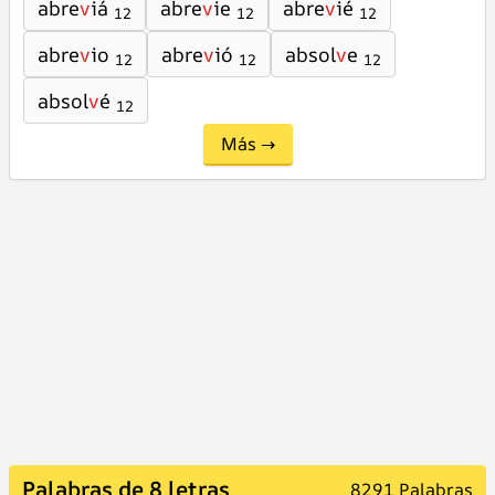
abre
v
iá
abre
v
ie
abre
v
ié
12
12
12
abre
v
io
abre
v
ió
absol
v
e
12
12
12
absol
v
é
12
Más →
Palabras de 8 letras
8291 Palabras