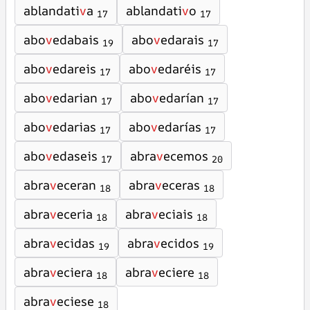
ablandati
v
a
ablandati
v
o
17
17
abo
v
edabais
abo
v
edarais
19
17
abo
v
edareis
abo
v
edaréis
17
17
abo
v
edarian
abo
v
edarían
17
17
abo
v
edarias
abo
v
edarías
17
17
abo
v
edaseis
abra
v
ecemos
17
20
abra
v
eceran
abra
v
eceras
18
18
abra
v
eceria
abra
v
eciais
18
18
abra
v
ecidas
abra
v
ecidos
19
19
abra
v
eciera
abra
v
eciere
18
18
abra
v
eciese
18