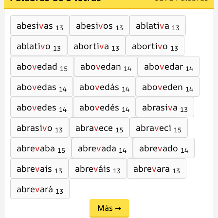
abesi
v
as
abesi
v
os
ablati
v
a
13
13
13
ablati
v
o
aborti
v
a
aborti
v
o
13
13
13
abo
v
edad
abo
v
edan
abo
v
edar
15
14
14
abo
v
edas
abo
v
edás
abo
v
eden
14
14
14
abo
v
edes
abo
v
edés
abrasi
v
a
14
14
13
abrasi
v
o
abra
v
ece
abra
v
eci
13
15
15
abre
v
aba
abre
v
ada
abre
v
ado
15
14
14
abre
v
ais
abre
v
áis
abre
v
ara
13
13
13
abre
v
ará
13
Más →