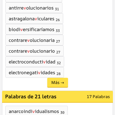
antirre
v
olucionarios
31
astragalona
v
iculares
26
biodi
v
ersificaríamos
33
contrare
v
olucionaria
27
contrare
v
olucionario
27
electroconducti
v
idad
32
electronegati
v
idades
28
Más →
Palabras de 21 letras
17 Palabras
anarcoindi
v
idualismos
30