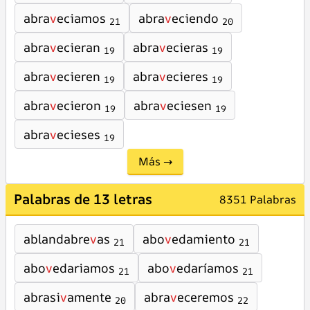
abra
v
eciamos
abra
v
eciendo
21
20
abra
v
ecieran
abra
v
ecieras
19
19
abra
v
ecieren
abra
v
ecieres
19
19
abra
v
ecieron
abra
v
eciesen
19
19
abra
v
ecieses
19
Más →
Palabras de 13 letras
8351 Palabras
ablandabre
v
as
abo
v
edamiento
21
21
abo
v
edariamos
abo
v
edaríamos
21
21
abrasi
v
amente
abra
v
eceremos
20
22