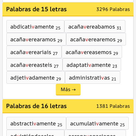
Palabras de 15 letras
3296 Palabras
abdicati
v
amente
acaña
v
ereabamos
25
31
acaña
v
erearamos
acaña
v
erearemos
29
29
acaña
v
ereariais
acaña
v
ereasemos
27
29
acaña
v
ereasteis
adaptati
v
amente
27
23
adjeti
v
adamente
administrati
v
as
29
21
Más →
Palabras de 16 letras
1381 Palabras
abstracti
v
amente
acumulati
v
amente
25
25