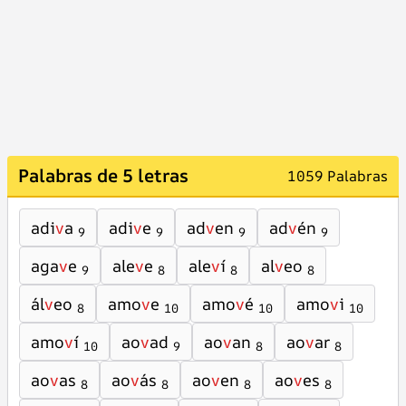
Palabras de 5 letras
1059 Palabras
adi
v
a
adi
v
e
ad
v
en
ad
v
én
9
9
9
9
aga
v
e
ale
v
e
ale
v
í
al
v
eo
9
8
8
8
ál
v
eo
amo
v
e
amo
v
é
amo
v
i
8
10
10
10
amo
v
í
ao
v
ad
ao
v
an
ao
v
ar
10
9
8
8
ao
v
as
ao
v
ás
ao
v
en
ao
v
es
8
8
8
8