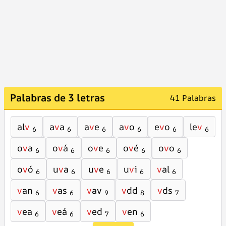
Palabras de 3 letras
41 Palabras
al
v
a
v
a
a
v
e
a
v
o
e
v
o
le
v
6
6
6
6
6
6
o
v
a
o
v
á
o
v
e
o
v
é
o
v
o
6
6
6
6
6
o
v
ó
u
v
a
u
v
e
u
v
i
v
al
6
6
6
6
6
v
an
v
as
v
av
v
dd
v
ds
6
6
9
8
7
v
ea
v
eá
v
ed
v
en
6
6
7
6