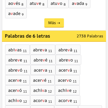
ao
v
és
atu
v
e
atu
v
o
a
v
ada
8
8
8
9
a
v
ade
9
Más →
Palabras de 6 letras
2738 Palabras
abi
v
as
abre
v
a
abre
v
á
11
11
11
abre
v
e
abre
v
é
abre
v
o
11
11
11
abre
v
ó
acer
v
a
acer
v
á
11
11
11
acer
v
e
acer
v
é
acer
v
o
11
11
11
acer
v
ó
achi
v
a
achi
v
e
11
12
12
achi
v
o
acor
v
a
acor
v
e
12
11
11