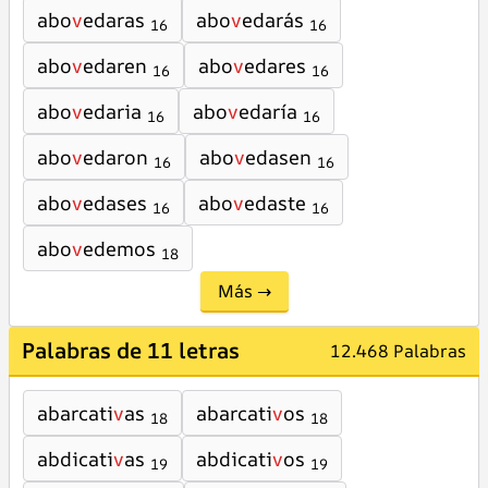
abo
v
edaras
abo
v
edarás
16
16
abo
v
edaren
abo
v
edares
16
16
abo
v
edaria
abo
v
edaría
16
16
abo
v
edaron
abo
v
edasen
16
16
abo
v
edases
abo
v
edaste
16
16
abo
v
edemos
18
Más →
Palabras de 11 letras
12.468 Palabras
abarcati
v
as
abarcati
v
os
18
18
abdicati
v
as
abdicati
v
os
19
19