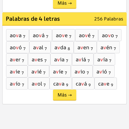
Más →
Palabras de 4 letras
256 Palabras
ao
v
a
ao
v
á
ao
v
e
ao
v
é
ao
v
o
7
7
7
7
7
ao
v
ó
a
v
al
a
v
da
a
v
en
a
v
én
7
7
8
7
7
a
v
er
a
v
es
a
v
ia
a
v
iá
a
v
ía
7
7
7
7
7
a
v
ie
a
v
ié
a
v
íe
a
v
io
a
v
ió
7
7
7
7
7
a
v
ío
a
v
ol
ca
v
a
ca
v
á
ca
v
e
7
7
9
9
9
Más →