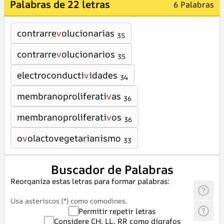
Palabras de 22 letras
6 Palabras
contrarre
v
olucionarias
35
contrarre
v
olucionarios
35
electroconducti
v
idades
34
membranoproliferati
v
as
36
membranoproliferati
v
os
36
o
v
olactovegetarianismo
33
Buscador de Palabras
Reorganiza estas letras para formar palabras:
Usa asteriscos (*) como comodines.
Permitir repetir letras
Considere CH, LL, RR como dígrafos