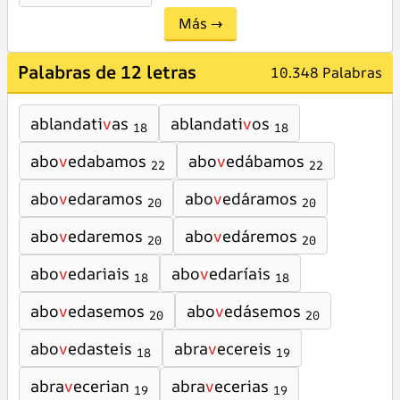
Más →
Palabras de 12 letras
10.348 Palabras
ablandati
v
as
ablandati
v
os
18
18
abo
v
edabamos
abo
v
edábamos
22
22
abo
v
edaramos
abo
v
edáramos
20
20
abo
v
edaremos
abo
v
edáremos
20
20
abo
v
edariais
abo
v
edaríais
18
18
abo
v
edasemos
abo
v
edásemos
20
20
abo
v
edasteis
abra
v
ecereis
18
19
abra
v
ecerian
abra
v
ecerias
19
19