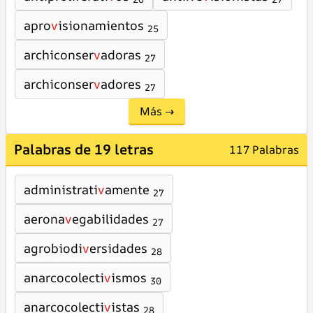
apro
v
isionamientos
25
archiconser
v
adoras
27
archiconser
v
adores
27
Más →
Palabras de 19 letras
117 Palabras
administrati
v
amente
27
aerona
v
egabilidades
27
agrobiodi
v
ersidades
28
anarcocolecti
v
ismos
30
anarcocolecti
v
istas
28