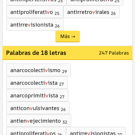
25
25
antiproliferati
v
o
antirretro
v
irales
25
26
antirre
v
isionista
26
Más →
Palabras de 18 letras
247 Palabras
anarcocolecti
v
ismo
29
anarcocolecti
v
ista
27
anarcoprimiti
v
ista
27
anticon
v
ulsivantes
26
antien
v
ejecimiento
32
antiproliferati
v
os
antirre
v
isionistas
26
27