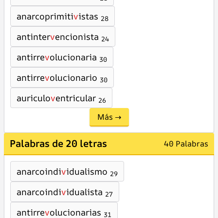
anarcoprimiti
v
istas
28
antinter
v
encionista
24
antirre
v
olucionaria
30
antirre
v
olucionario
30
auriculo
v
entricular
26
Más →
Palabras de 20 letras
40 Palabras
anarcoindi
v
idualismo
29
anarcoindi
v
idualista
27
antirre
v
olucionarias
31