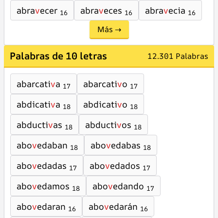
abra
v
ecer
abra
v
eces
abra
v
ecia
16
16
16
Más →
Palabras de 10 letras
12.301 Palabras
abarcati
v
a
abarcati
v
o
17
17
abdicati
v
a
abdicati
v
o
18
18
abducti
v
as
abducti
v
os
18
18
abo
v
edaban
abo
v
edabas
18
18
abo
v
edadas
abo
v
edados
17
17
abo
v
edamos
abo
v
edando
18
17
abo
v
edaran
abo
v
edarán
16
16