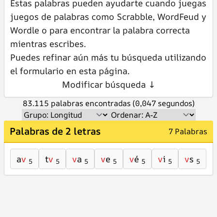
Estas palabras pueden ayudarte cuando juegas
juegos de palabras como Scrabble, WordFeud y
Wordle o para encontrar la palabra correcta
mientras escribes.
Puedes refinar aún más tu búsqueda utilizando
el formulario en esta página.
Modificar búsqueda ↓
83.115 palabras encontradas (0,047 segundos)
Palabras de 2 letras
7 Palabras
a
v
t
v
v
a
v
e
v
é
v
i
v
s
5
5
5
5
5
5
5