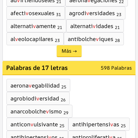
ad
v
irtiéndoseles
aerona
v
egaciones
21
22
afecti
v
osexuales
agrodi
v
ersidades
31
23
alternati
v
amente
alternati
v
idades
21
21
al
v
eolocapilares
antibolche
v
iques
23
28
Más →
Palabras de 17 letras
598 Palabras
aerona
v
egabilidad
25
agrobiodi
v
ersidad
26
anarcobolche
v
ismo
29
anticon
v
ulsivante
antihipertensi
v
as
25
25
antihipertensi
v
os
antiproliferati
v
a