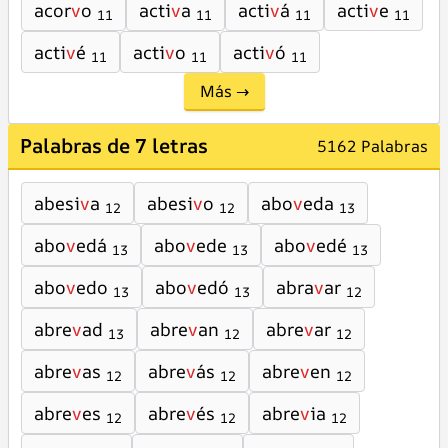
acor
v
o
acti
v
a
acti
v
á
acti
v
e
11
11
11
11
acti
v
é
acti
v
o
acti
v
ó
11
11
11
Más →
Palabras de 7 letras
5162 Palabras
abesi
v
a
abesi
v
o
abo
v
eda
12
12
13
abo
v
edá
abo
v
ede
abo
v
edé
13
13
13
abo
v
edo
abo
v
edó
abra
v
ar
13
13
12
abre
v
ad
abre
v
an
abre
v
ar
13
12
12
abre
v
as
abre
v
ás
abre
v
en
12
12
12
abre
v
es
abre
v
és
abre
v
ia
12
12
12