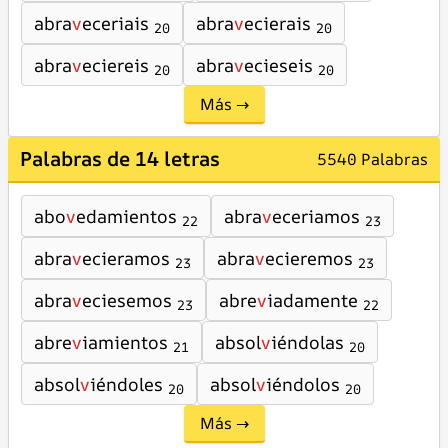
abra
v
eceriais
abra
v
ecierais
20
20
abra
v
eciereis
abra
v
ecieseis
20
20
Más →
Palabras de 14 letras
5540 Palabras
abo
v
edamientos
abra
v
eceriamos
22
23
abra
v
ecieramos
abra
v
ecieremos
23
23
abra
v
eciesemos
abre
v
iadamente
23
22
abre
v
iamientos
absol
v
iéndolas
21
20
absol
v
iéndoles
absol
v
iéndolos
20
20
Más →