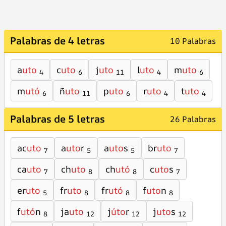
Palabras de 4 letras
10 Palabras
a
uto
c
uto
j
uto
l
uto
m
uto
4
6
11
4
6
m
utó
ñ
uto
p
uto
r
uto
t
uto
6
11
6
4
4
Palabras de 5 letras
26 Palabras
ac
uto
a
uto
r
a
uto
s
br
uto
7
5
5
7
ca
uto
ch
uto
ch
utó
c
uto
s
7
8
8
7
er
uto
fr
uto
fr
utó
f
uto
n
5
8
8
8
f
utó
n
ja
uto
j
úto
r
j
uto
s
8
12
12
12