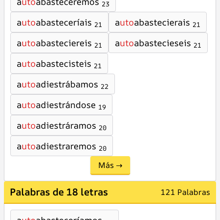
a
uto
abasteceremos
23
a
uto
abasteceríais
a
uto
abastecierais
21
21
a
uto
abasteciereis
a
uto
abastecieseis
21
21
a
uto
abastecisteis
21
a
uto
adiestrábamos
22
a
uto
adiestrándose
19
a
uto
adiestráramos
20
a
uto
adiestraremos
20
Más →
Palabras de 18 letras
121 Palabras