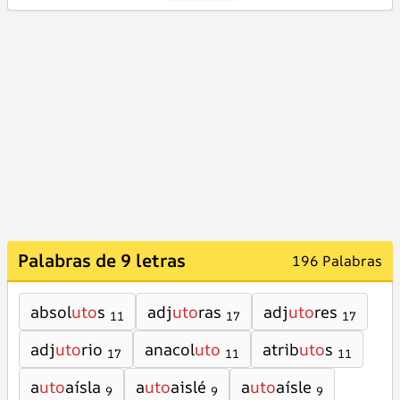
Palabras de 9 letras
196 Palabras
absol
uto
s
adj
uto
ras
adj
uto
res
11
17
17
adj
uto
rio
anacol
uto
atrib
uto
s
17
11
11
a
uto
aísla
a
uto
aislé
a
uto
aísle
9
9
9