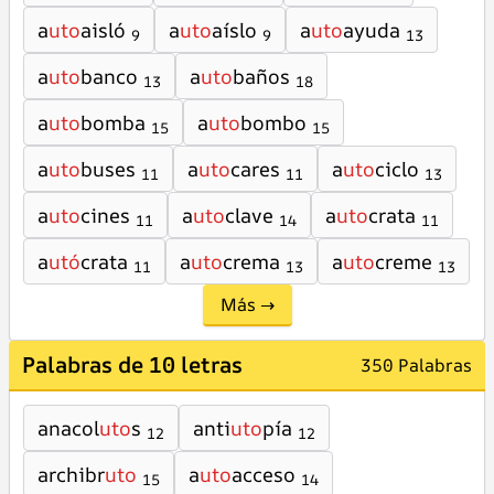
a
uto
aisló
a
uto
aíslo
a
uto
ayuda
9
9
13
a
uto
banco
a
uto
baños
13
18
a
uto
bomba
a
uto
bombo
15
15
a
uto
buses
a
uto
cares
a
uto
ciclo
11
11
13
a
uto
cines
a
uto
clave
a
uto
crata
11
14
11
a
utó
crata
a
uto
crema
a
uto
creme
11
13
13
Más →
Palabras de 10 letras
350 Palabras
anacol
uto
s
anti
uto
pía
12
12
archibr
uto
a
uto
acceso
15
14