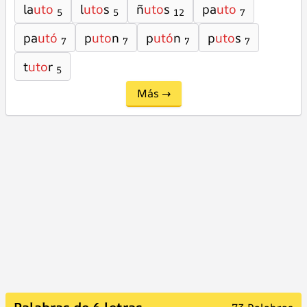
la
uto
l
uto
s
ñ
uto
s
pa
uto
5
5
12
7
pa
utó
p
uto
n
p
utó
n
p
uto
s
7
7
7
7
t
uto
r
5
Más →