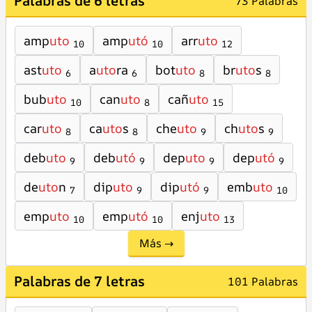
Palabras de 6 letras
73 Palabras
amp
uto
amp
utó
arr
uto
10
10
12
ast
uto
a
uto
ra
bot
uto
br
uto
s
6
6
8
8
bub
uto
can
uto
cañ
uto
10
8
15
car
uto
ca
uto
s
che
uto
ch
uto
s
8
8
9
9
deb
uto
deb
utó
dep
uto
dep
utó
9
9
9
9
de
uto
n
dip
uto
dip
utó
emb
uto
7
9
9
10
emp
uto
emp
utó
enj
uto
10
10
13
Más →
Palabras de 7 letras
101 Palabras