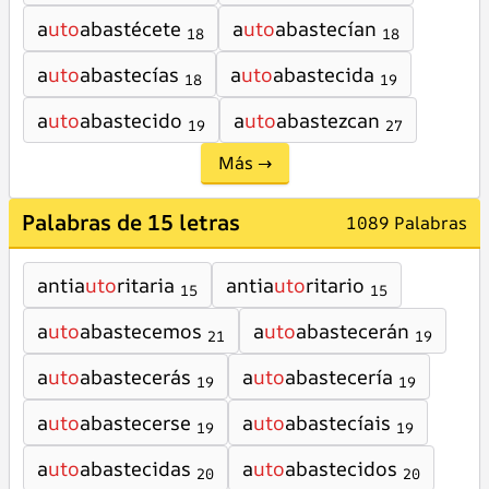
a
uto
abastécete
a
uto
abastecían
18
18
a
uto
abastecías
a
uto
abastecida
18
19
a
uto
abastecido
a
uto
abastezcan
19
27
Más →
Palabras de 15 letras
1089 Palabras
antia
uto
ritaria
antia
uto
ritario
15
15
a
uto
abastecemos
a
uto
abastecerán
21
19
a
uto
abastecerás
a
uto
abastecería
19
19
a
uto
abastecerse
a
uto
abastecíais
19
19
a
uto
abastecidas
a
uto
abastecidos
20
20