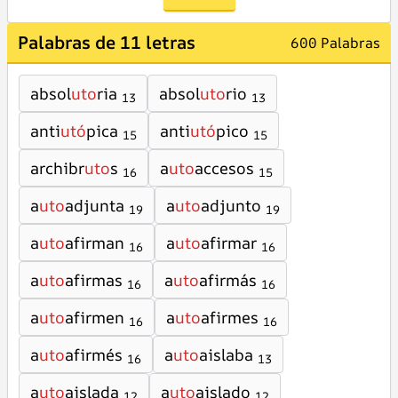
Palabras de 11 letras
600 Palabras
absol
uto
ria
absol
uto
rio
13
13
anti
utó
pica
anti
utó
pico
15
15
archibr
uto
s
a
uto
accesos
16
15
a
uto
adjunta
a
uto
adjunto
19
19
a
uto
afirman
a
uto
afirmar
16
16
a
uto
afirmas
a
uto
afirmás
16
16
a
uto
afirmen
a
uto
afirmes
16
16
a
uto
afirmés
a
uto
aislaba
16
13
a
uto
aislada
a
uto
aislado
12
12