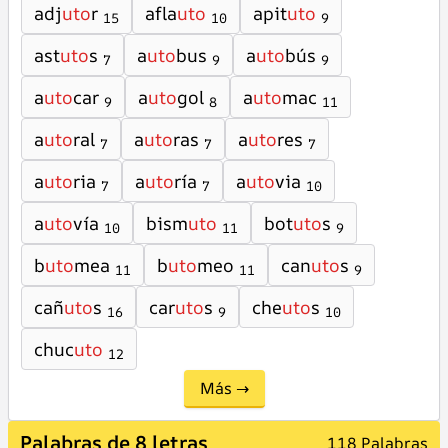
adj
uto
r
afla
uto
apit
uto
15
10
9
ast
uto
s
a
uto
bus
a
uto
bús
7
9
9
a
uto
car
a
uto
gol
a
uto
mac
9
8
11
a
uto
ral
a
uto
ras
a
uto
res
7
7
7
a
uto
ria
a
uto
ría
a
uto
via
7
7
10
a
uto
vía
bism
uto
bot
uto
s
10
11
9
b
uto
mea
b
uto
meo
can
uto
s
11
11
9
cañ
uto
s
car
uto
s
che
uto
s
16
9
10
chuc
uto
12
Más →
Palabras de 8 letras
118 Palabras