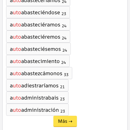
a
uto
abasteceríamos
24
a
uto
abasteciéndose
23
a
uto
abasteciéramos
24
a
uto
abasteciéremos
24
a
uto
abasteciésemos
24
a
uto
abastecimiento
24
a
uto
abastezcámonos
33
a
uto
adiestraríamos
21
a
uto
administrabais
23
a
uto
administración
23
Más →