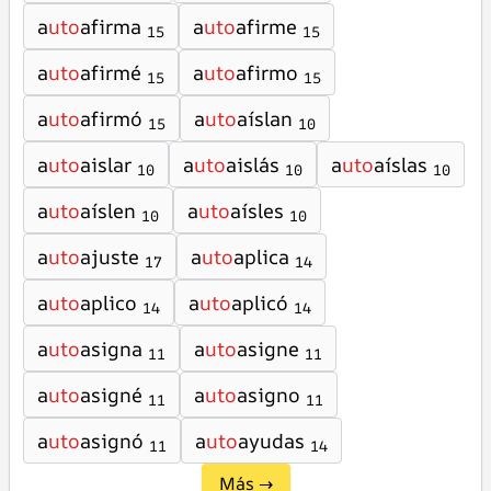
a
uto
afirma
a
uto
afirme
15
15
a
uto
afirmé
a
uto
afirmo
15
15
a
uto
afirmó
a
uto
aíslan
15
10
a
uto
aislar
a
uto
aislás
a
uto
aíslas
10
10
10
a
uto
aíslen
a
uto
aísles
10
10
a
uto
ajuste
a
uto
aplica
17
14
a
uto
aplico
a
uto
aplicó
14
14
a
uto
asigna
a
uto
asigne
11
11
a
uto
asigné
a
uto
asigno
11
11
a
uto
asignó
a
uto
ayudas
11
14
Más →