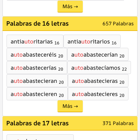
Más →
Palabras de 16 letras
657 Palabras
antia
uto
ritarias
antia
uto
ritarios
16
16
a
uto
abasteceréis
a
uto
abastecerían
20
20
a
uto
abastecerías
a
uto
abastecíamos
20
22
a
uto
abastecieran
a
uto
abastecieras
20
20
a
uto
abastecieren
a
uto
abastecieres
20
20
Más →
Palabras de 17 letras
371 Palabras