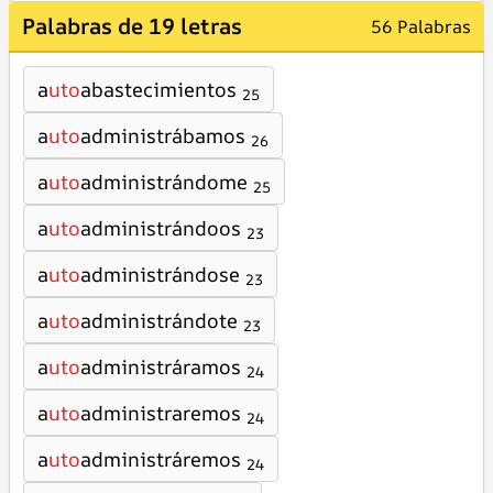
Palabras de 19 letras
56 Palabras
a
uto
abastecimientos
25
a
uto
administrábamos
26
a
uto
administrándome
25
a
uto
administrándoos
23
a
uto
administrándose
23
a
uto
administrándote
23
a
uto
administráramos
24
a
uto
administraremos
24
a
uto
administráremos
24