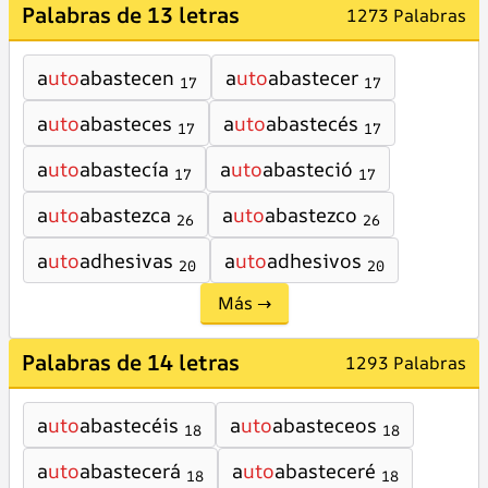
Palabras de 13 letras
1273 Palabras
a
uto
abastecen
a
uto
abastecer
17
17
a
uto
abasteces
a
uto
abastecés
17
17
a
uto
abastecía
a
uto
abasteció
17
17
a
uto
abastezca
a
uto
abastezco
26
26
a
uto
adhesivas
a
uto
adhesivos
20
20
Más →
Palabras de 14 letras
1293 Palabras
a
uto
abastecéis
a
uto
abasteceos
18
18
a
uto
abastecerá
a
uto
abasteceré
18
18