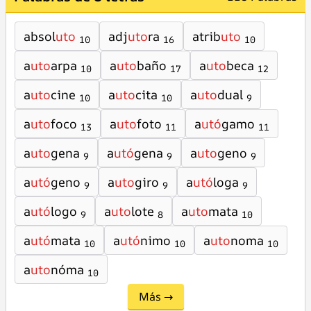
absol
uto
adj
uto
ra
atrib
uto
10
16
10
a
uto
arpa
a
uto
baño
a
uto
beca
10
17
12
a
uto
cine
a
uto
cita
a
uto
dual
10
10
9
a
uto
foco
a
uto
foto
a
utó
gamo
13
11
11
a
uto
gena
a
utó
gena
a
uto
geno
9
9
9
a
utó
geno
a
uto
giro
a
utó
loga
9
9
9
a
utó
logo
a
uto
lote
a
uto
mata
9
8
10
a
utó
mata
a
utó
nimo
a
uto
noma
10
10
10
a
uto
nóma
10
Más →