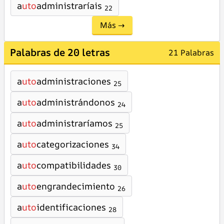
a
uto
administraríais
22
Más →
Palabras de 20 letras
21 Palabras
a
uto
administraciones
25
a
uto
administrándonos
24
a
uto
administraríamos
25
a
uto
categorizaciones
34
a
uto
compatibilidades
30
a
uto
engrandecimiento
26
a
uto
identificaciones
28