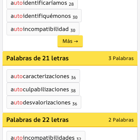
a
uto
identificaríamos
28
a
uto
identifiquémonos
30
a
uto
incompatibilidad
30
Más →
Palabras de 21 letras
3 Palabras
a
uto
caracterizaciones
36
a
uto
culpabilizaciones
38
a
uto
desvalorizaciones
36
Palabras de 22 letras
2 Palabras
a
uto
incompatibilidades
32