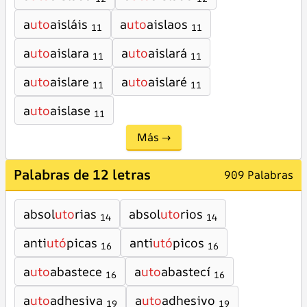
a
uto
aisláis
a
uto
aislaos
11
11
a
uto
aislara
a
uto
aislará
11
11
a
uto
aislare
a
uto
aislaré
11
11
a
uto
aislase
11
Más →
Palabras de 12 letras
909 Palabras
absol
uto
rias
absol
uto
rios
14
14
anti
utó
picas
anti
utó
picos
16
16
a
uto
abastece
a
uto
abastecí
16
16
a
uto
adhesiva
a
uto
adhesivo
19
19