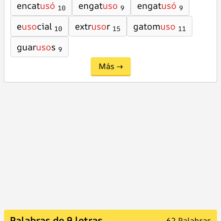
encat
usó
engat
uso
engat
usó
10
9
9
e
uso
cial
extr
uso
r
gatom
uso
10
15
11
guar
uso
s
9
Más →
Palabras de 9 letras
62 Palabras