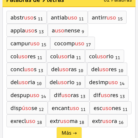
abstr
uso
s
antiab
uso
antirr
uso
11
11
15
appla
uso
s
a
uso
nense
13
9
campur
uso
cocomp
uso
15
17
col
uso
res
col
uso
ria
col
uso
rio
11
11
11
concl
uso
s
del
uso
ras
del
uso
res
13
10
10
del
uso
ria
del
uso
rio
desimp
uso
10
10
14
despup
uso
dif
uso
ras
dif
uso
res
14
13
13
disp
úso
se
encant
uso
esc
uso
nes
12
11
11
exrecl
uso
extr
uso
ma
extr
uso
ra
18
18
16
Más →