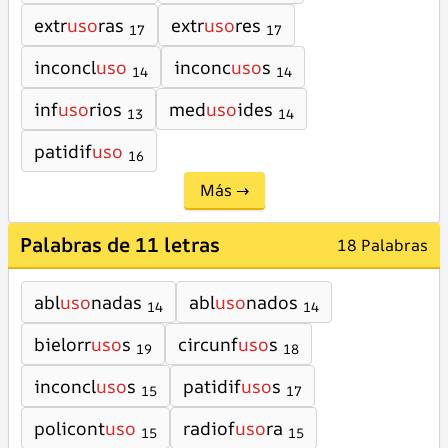
extr
uso
ras
extr
uso
res
17
17
inconcl
uso
inconc
uso
s
14
14
inf
uso
rios
med
uso
ides
13
14
patidif
uso
16
Más →
Palabras de 11 letras
18 Palabras
abl
uso
nadas
abl
uso
nados
14
14
bielorr
uso
s
circunf
uso
s
19
18
inconcl
uso
s
patidif
uso
s
15
17
policont
uso
radiof
uso
ra
15
15