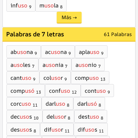
inf
uso
m
uso
la
9
8
Más →
Palabras de 7 letras
61 Palabras
ab
uso
na
ac
uso
na
apla
uso
9
9
9
a
uso
les
a
uso
nia
a
uso
nio
7
7
7
cant
uso
col
uso
r
comp
uso
9
9
13
comp
usó
conf
uso
cont
uso
13
12
9
corc
uso
darl
uso
darl
usó
11
8
8
dec
uso
s
del
uso
r
dest
uso
10
8
8
des
uso
s
dif
uso
r
dif
uso
s
8
11
11