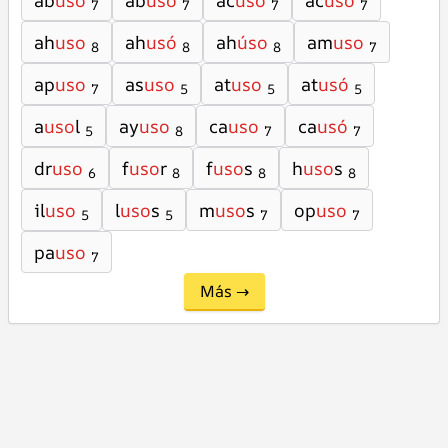
ab
uso
ab
usó
ac
uso
ac
usó
7
7
7
7
ah
uso
ah
usó
ah
úso
am
uso
8
8
8
7
ap
uso
as
uso
at
uso
at
usó
7
5
5
5
a
uso
l
ay
uso
ca
uso
ca
usó
5
8
7
7
dr
uso
f
uso
r
f
uso
s
h
uso
s
6
8
8
8
il
uso
l
uso
s
m
uso
s
op
uso
5
5
7
7
pa
uso
7
Más →