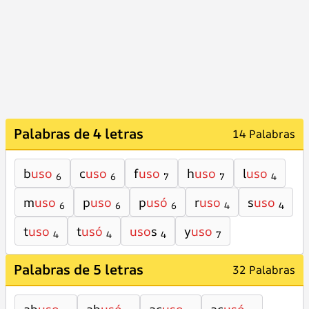
Palabras de 4 letras
14 Palabras
b
uso
c
uso
f
uso
h
uso
l
uso
6
6
7
7
4
m
uso
p
uso
p
usó
r
uso
s
uso
6
6
6
4
4
t
uso
t
usó
uso
s
y
uso
4
4
4
7
Palabras de 5 letras
32 Palabras