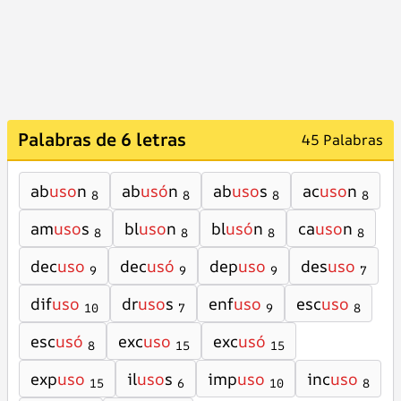
Palabras de 6 letras
45 Palabras
ab
uso
n
ab
usó
n
ab
uso
s
ac
uso
n
8
8
8
8
am
uso
s
bl
uso
n
bl
usó
n
ca
uso
n
8
8
8
8
dec
uso
dec
usó
dep
uso
des
uso
9
9
9
7
dif
uso
dr
uso
s
enf
uso
esc
uso
10
7
9
8
esc
usó
exc
uso
exc
usó
8
15
15
exp
uso
il
uso
s
imp
uso
inc
uso
15
6
10
8