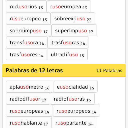
recl
uso
rios
r
uso
europea
13
13
r
uso
europeo
sobreexp
uso
13
22
sobreimp
uso
superimp
uso
17
17
transf
uso
ra
trasf
uso
ras
14
14
trasf
uso
res
ultradif
uso
14
15
Palabras de 12 letras
11 Palabras
apla
usó
metro
e
uso
cialidad
16
16
radiodif
uso
r
radiof
uso
ras
17
16
r
uso
europeas
r
uso
europeos
14
14
r
uso
hablante
r
uso
parlante
17
14