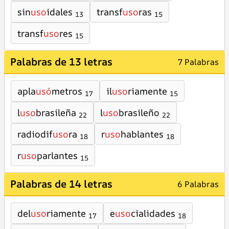
sin
uso
idales
transf
uso
ras
13
15
transf
uso
res
15
Palabras de 13 letras
7 Palabras
apla
usó
metros
il
uso
riamente
17
15
l
uso
brasileña
l
uso
brasileño
22
22
radiodif
uso
ra
r
uso
hablantes
18
18
r
uso
parlantes
15
Palabras de 14 letras
6 Palabras
del
uso
riamente
e
uso
cialidades
17
18