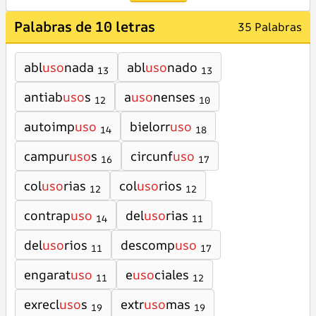
Palabras de 10 letras
35 Palabras
abl
uso
nada
abl
uso
nado
13
13
antiab
uso
s
a
uso
nenses
12
10
autoimp
uso
bielorr
uso
14
18
campur
uso
s
circunf
uso
16
17
col
uso
rias
col
uso
rios
12
12
contrap
uso
del
uso
rias
14
11
del
uso
rios
descomp
uso
11
17
engarat
uso
e
uso
ciales
11
12
exrecl
uso
s
extr
uso
mas
19
19