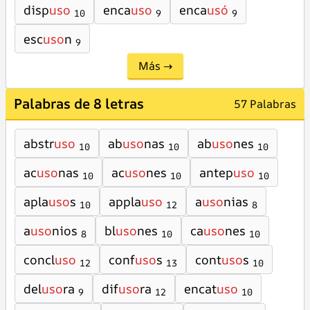
disp
uso
enca
uso
enca
usó
10
9
9
esc
uso
n
9
Más →
Palabras de 8 letras
57 Palabras
abstr
uso
ab
uso
nas
ab
uso
nes
10
10
10
ac
uso
nas
ac
uso
nes
antep
uso
10
10
10
apla
uso
s
appla
uso
a
uso
nias
10
12
8
a
uso
nios
bl
uso
nes
ca
uso
nes
8
10
10
concl
uso
conf
uso
s
cont
uso
s
12
13
10
del
uso
ra
dif
uso
ra
encat
uso
9
12
10