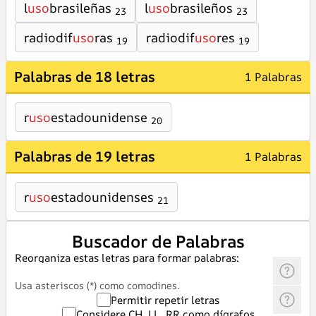
l
uso
brasileñas
l
uso
brasileños
23
23
radiodif
uso
ras
radiodif
uso
res
19
19
Palabras de 18 letras
1 Palabras
r
uso
estadounidense
20
Palabras de 19 letras
1 Palabras
r
uso
estadounidenses
21
Buscador de Palabras
Reorganiza estas letras para formar palabras:
Usa asteriscos (*) como comodines.
Permitir repetir letras
Considere CH, LL, RR como dígrafos