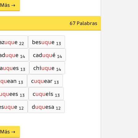
Más →
67 Palabras
az
uqu
e
bes
uqu
e
22
13
ad
uqu
e
cad
uqu
é
14
14
a
uqu
es
chi
uqu
e
13
14
uqu
ean
c
uqu
ear
13
13
uqu
ees
c
uqu
eis
13
13
es
uqu
e
d
uqu
esa
12
12
Más →