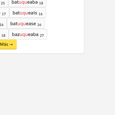
bat
uqu
eaba
25
18
o
bat
uqu
eais
17
16
bat
uqu
ease
16
16
baz
uqu
eaba
18
27
Más →