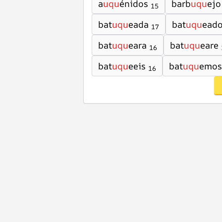
a
uqu
énidos
barb
uqu
ejo
15
bat
uqu
eada
bat
uqu
ead
17
bat
uqu
eara
bat
uqu
eare
16
bat
uqu
eeis
bat
uqu
emos
16