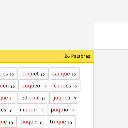
26 Palabras
u
és
b
uqu
et
ca
uqu
e
12
12
12
u
en
c
uqu
eo
c
uqu
es
12
12
12
qu
e
ed
uqu
é
j
uqu
ea
11
11
17
u
es
m
uqu
ir
p
uqu
io
10
12
12
qu
e
ti
uqu
e
tr
uqu
e
10
10
10