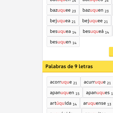
14
14
baz
uqu
ee
baz
uqu
en
23
23
bej
uqu
ea
bej
uqu
ee
21
21
bes
uqu
ea
bes
uqu
eá
14
14
bes
uqu
en
14
Palabras de 9 letras
acorr
uqu
e
acurr
uqu
e
21
21
apan
uqu
en
apan
uqu
es
15
1
art
úqu
ida
ar
uqu
ense
14
13