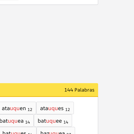
144 Palabras
ata
uqu
en
ata
uqu
es
12
12
bat
uqu
ea
bat
uqu
ee
14
14
bat
uqu
es
baz
uqu
ea