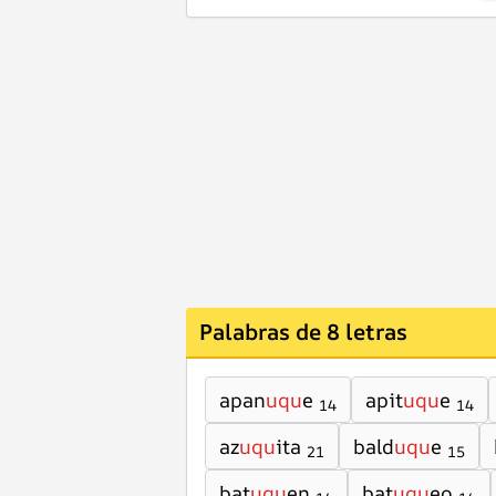
Palabras de 8 letras
apan
uqu
e
apit
uqu
e
14
14
az
uqu
ita
bald
uqu
e
21
15
bat
uqu
en
bat
uqu
eo