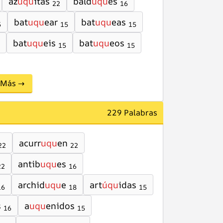
az
uqu
itas
bald
uqu
es
22
16
bat
uqu
ear
bat
uqu
eas
5
15
15
bat
uqu
eis
bat
uqu
eos
15
15
Más →
229 Palabras
acurr
uqu
en
22
22
antib
uqu
es
22
16
archid
uqu
e
art
úqu
idas
16
18
15
s
a
uqu
enidos
16
15