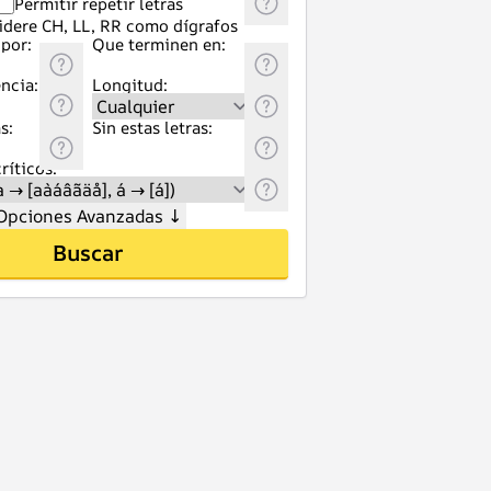
Permitir repetir letras
idere CH, LL, RR como dígrafos
por:
Que terminen en:
ncia:
Longitud:
s:
Sin estas letras:
ríticos:
Opciones Avanzadas
↓
Buscar