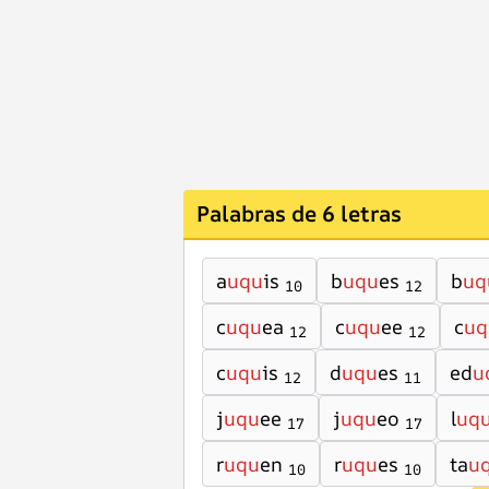
Palabras de 6 letras
a
uqu
is
b
uqu
es
b
uq
10
12
c
uqu
ea
c
uqu
ee
c
uq
12
12
c
uqu
is
d
uqu
es
ed
u
12
11
j
uqu
ee
j
uqu
eo
l
uq
17
17
r
uqu
en
r
uqu
es
ta
u
10
10