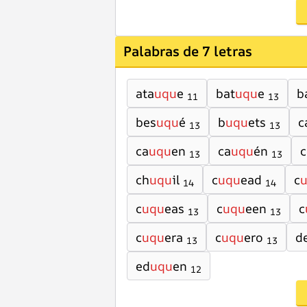
Palabras de 7 letras
ata
uqu
e
bat
uqu
e
b
11
13
bes
uqu
é
b
uqu
ets
c
13
13
ca
uqu
en
ca
uqu
én
c
13
13
ch
uqu
il
c
uqu
ead
c
14
14
c
uqu
eas
c
uqu
een
c
13
13
c
uqu
era
c
uqu
ero
d
13
13
ed
uqu
en
12