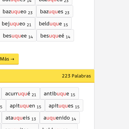
14
23
baz
uqu
eo
baz
uqu
es
23
23
bej
uqu
eo
beld
uqu
e
21
15
bes
uqu
ee
bes
uqu
eé
14
14
Más →
223 Palabras
acurr
uqu
é
antib
uqu
e
21
15
apit
uqu
en
apit
uqu
es
5
15
15
ata
uqu
eis
a
uqu
enido
13
14