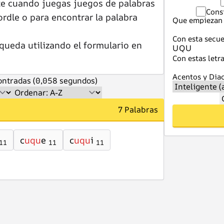
te cuando juegas juegos de palabras
Cons
dle o para encontrar la palabra
Que empiezan 
Con esta secue
queda utilizando el formulario en
Con estas letra
Acentos y Diac
ntradas (0,058 segundos)
7 Palabras
c
uqu
e
c
uqu
i
11
11
11