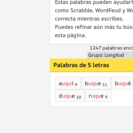
Estas palabras pueden ayudar
como Scrabble, WordFeud y Wor
correcta mientras escribes.
Puedes refinar aún más tu bús
esta página.
1247 palabras enco
Palabras de 5 letras
a
uqu
i
b
uqu
e
b
uqu
é
9
11
d
uqu
e
r
uqu
e
10
9