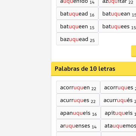
a
uqu
énido
az
uqu
itar
14
22
bat
uqu
ead
bat
uqu
ean
16
1
bat
uqu
een
bat
uqu
ees
15
15
baz
uqu
ead
25
Palabras de 10 letras
acorr
uqu
en
acorr
uqu
es
22
acurr
uqu
es
acurr
uqu
és
22
apan
uqu
eis
apit
uqu
eis
16
ar
uqu
enses
ata
uqu
emo
14