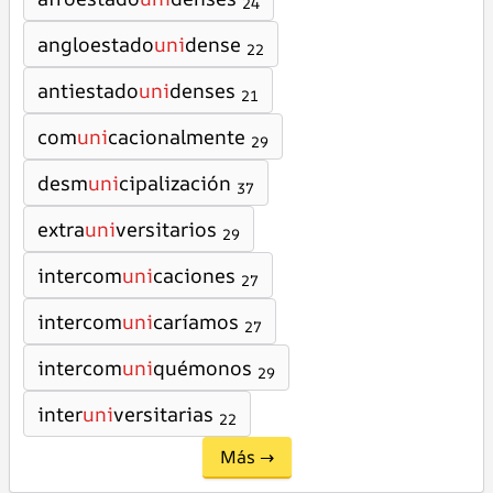
24
angloestado
uni
dense
22
antiestado
uni
denses
21
com
uni
cacionalmente
29
desm
uni
cipalización
37
extra
uni
versitarios
29
intercom
uni
caciones
27
intercom
uni
caríamos
27
intercom
uni
quémonos
29
inter
uni
versitarias
22
Más →