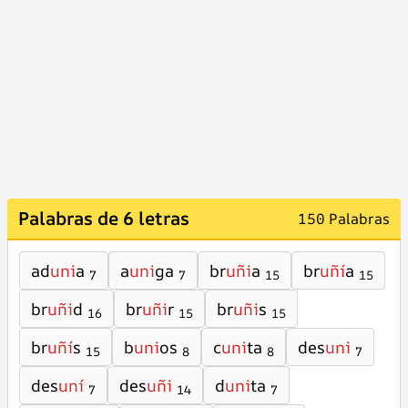
Palabras de 6 letras
150 Palabras
ad
uni
a
a
uni
ga
br
uñi
a
br
uñí
a
7
7
15
15
br
uñi
d
br
uñi
r
br
uñi
s
16
15
15
br
uñí
s
b
uni
os
c
uni
ta
des
uni
15
8
8
7
des
uní
des
uñi
d
uni
ta
7
14
7