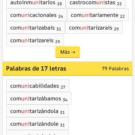
autoinm
uni
tarios
castrocom
uni
stas
18
22
com
uni
cacionales
com
uni
tariamente
24
22
com
uni
tarizabais
com
uni
tarizarais
31
29
com
uni
tarizareis
29
Más →
Palabras de 17 letras
79 Palabras
com
uni
cabilidades
27
com
uni
tarizábamos
34
com
uni
tarizándola
31
com
uni
tarizándole
31