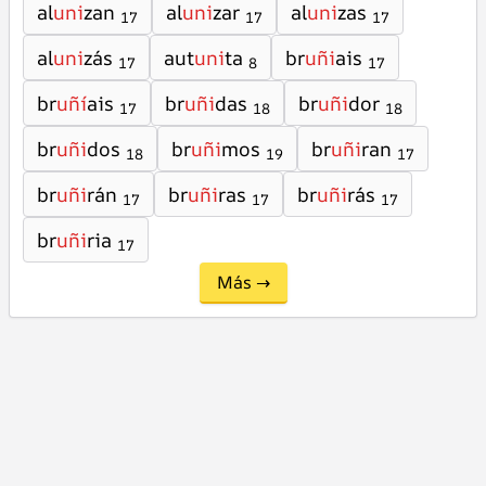
al
uni
zan
al
uni
zar
al
uni
zas
17
17
17
al
uni
zás
aut
uni
ta
br
uñi
ais
17
8
17
br
uñí
ais
br
uñi
das
br
uñi
dor
17
18
18
br
uñi
dos
br
uñi
mos
br
uñi
ran
18
19
17
br
uñi
rán
br
uñi
ras
br
uñi
rás
17
17
17
br
uñi
ria
17
Más →