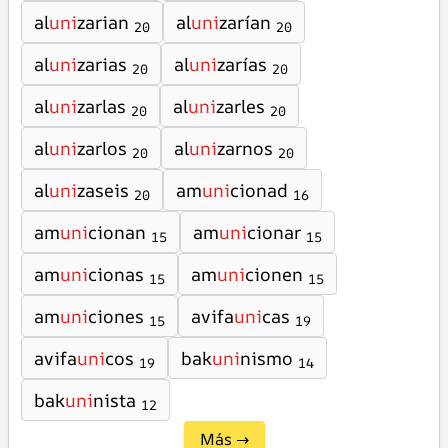
al
uni
zarian
al
uni
zarían
20
20
al
uni
zarias
al
uni
zarías
20
20
al
uni
zarlas
al
uni
zarles
20
20
al
uni
zarlos
al
uni
zarnos
20
20
al
uni
zaseis
am
uni
cionad
20
16
am
uni
cionan
am
uni
cionar
15
15
am
uni
cionas
am
uni
cionen
15
15
am
uni
ciones
avifa
uni
cas
15
19
avifa
uni
cos
bak
uni
nismo
19
14
bak
uni
nista
12
Más →