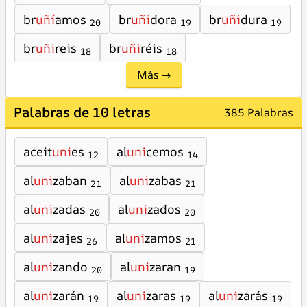
br
uñí
amos
br
uñi
dora
br
uñi
dura
20
19
19
br
uñi
reis
br
uñi
réis
18
18
Más →
Palabras de 10 letras
385 Palabras
aceit
uni
es
al
uni
cemos
12
14
al
uni
zaban
al
uni
zabas
21
21
al
uni
zadas
al
uni
zados
20
20
al
uni
zajes
al
uni
zamos
26
21
al
uni
zando
al
uni
zaran
20
19
al
uni
zarán
al
uni
zaras
al
uni
zarás
19
19
19