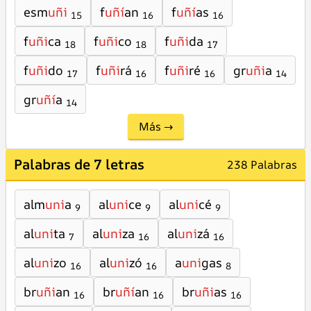
esm
uñi
f
uñí
an
f
uñí
as
15
16
16
f
uñi
ca
f
uñi
co
f
uñi
da
18
18
17
f
uñi
do
f
uñi
rá
f
uñi
ré
gr
uñi
a
17
16
16
14
gr
uñí
a
14
Más →
Palabras de 7 letras
238 Palabras
alm
uni
a
al
uni
ce
al
uni
cé
9
9
9
al
uni
ta
al
uni
za
al
uni
zá
7
16
16
al
uni
zo
al
uni
zó
a
uni
gas
16
16
8
br
uñi
an
br
uñí
an
br
uñi
as
16
16
16