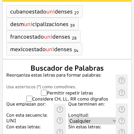
cubanoestado
uni
denses
27
desm
uni
cipalizaciones
39
francoestado
uni
denses
28
mexicoestado
uni
denses
34
Buscador de Palabras
Reorganiza estas letras para formar palabras:
Usa asteriscos (*) como comodines.
Permitir repetir letras
Considere CH, LL, RR como dígrafos
Que empiezan por:
Que terminen en:
Con esta secuencia:
Longitud:
Con estas letras:
Sin estas letras: