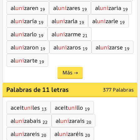
al
uni
zaren
al
uni
zares
al
uni
zaria
19
19
19
al
uni
zaría
al
uni
zarla
al
uni
zarle
19
19
19
al
uni
zarlo
al
uni
zarme
19
21
al
uni
zaron
al
uni
zaros
al
uni
zarse
19
19
19
al
uni
zarte
19
Más →
Palabras de 11 letras
377 Palabras
aceit
uni
les
aceit
uni
llo
13
19
al
uni
zabais
al
uni
zarais
22
20
al
uni
zareis
al
uni
zaréis
20
20