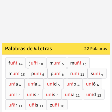
Palabras de 4 letras
22 Palabras
f
uñí
j
uñi
m
uní
m
uñi
14
18
6
13
m
uñí
p
uni
p
uní
r
uñi
s
uní
13
6
6
11
4
uni
a
uní
a
uni
d
uni
o
uni
ó
4
4
5
4
4
uni
r
uni
s
uní
s
uñi
a
uñi
d
4
4
4
11
12
uñi
r
uñi
s
z
uñi
11
11
20