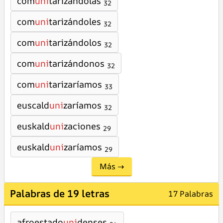
com
uni
tarizándolas
32
com
uni
tarizándoles
32
com
uni
tarizándolos
32
com
uni
tarizándonos
32
com
uni
tarizaríamos
33
euscald
uni
zaríamos
32
euskald
uni
zaciones
29
euskald
uni
zaríamos
29
Más →
Palabras de 19 letras
17 Palabras
afroestado
uni
denses