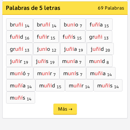
Palabras de 5 letras
69 Palabras
br
uñi
br
uñí
b
uni
o
f
uñí
a
14
14
7
15
f
uñi
d
f
uñi
r
f
uñí
s
gr
uñi
16
15
15
13
gr
uñí
j
uni
o
j
uñi
a
j
uñi
d
13
12
19
20
j
uñi
r
j
uñi
s
m
uní
a
m
uni
d
19
19
7
8
m
uni
ó
m
uni
r
m
uní
s
m
uñi
a
7
7
7
14
m
uñí
a
m
uñi
d
m
uñi
r
m
uñi
s
14
15
14
14
m
uñí
s
14
Más →