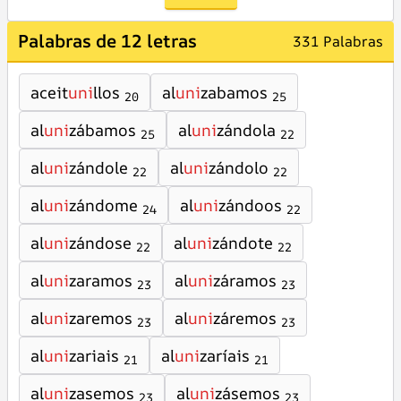
Palabras de 12 letras
331 Palabras
aceit
uni
llos
al
uni
zabamos
20
25
al
uni
zábamos
al
uni
zándola
25
22
al
uni
zándole
al
uni
zándolo
22
22
al
uni
zándome
al
uni
zándoos
24
22
al
uni
zándose
al
uni
zándote
22
22
al
uni
zaramos
al
uni
záramos
23
23
al
uni
zaremos
al
uni
záremos
23
23
al
uni
zariais
al
uni
zaríais
21
21
al
uni
zasemos
al
uni
zásemos
23
23