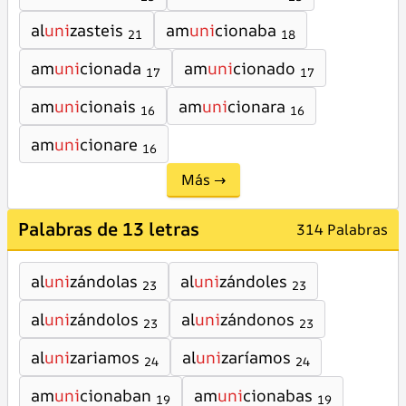
al
uni
zasteis
am
uni
cionaba
21
18
am
uni
cionada
am
uni
cionado
17
17
am
uni
cionais
am
uni
cionara
16
16
am
uni
cionare
16
Más →
Palabras de 13 letras
314 Palabras
al
uni
zándolas
al
uni
zándoles
23
23
al
uni
zándolos
al
uni
zándonos
23
23
al
uni
zariamos
al
uni
zaríamos
24
24
am
uni
cionaban
am
uni
cionabas
19
19