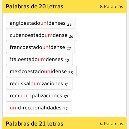
Palabras de 20 letras
8 Palabras
angloestado
uni
denses
23
cubanoestado
uni
dense
26
francoestado
uni
dense
27
italoestado
uni
denses
22
mexicoestado
uni
dense
33
reeuskald
uni
zaciones
31
rem
uni
cipalizaciones
37
uni
direccionalidades
27
Palabras de 21 letras
4 Palabras