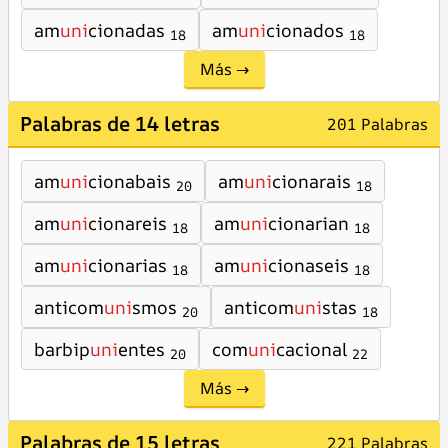
am
uni
cionadas
am
uni
cionados
18
18
Más →
Palabras de 14 letras
201 Palabras
am
uni
cionabais
am
uni
cionarais
20
18
am
uni
cionareis
am
uni
cionarian
18
18
am
uni
cionarias
am
uni
cionaseis
18
18
anticom
uni
smos
anticom
uni
stas
20
18
barbip
uni
entes
com
uni
cacional
20
22
Más →
Palabras de 15 letras
221 Palabras