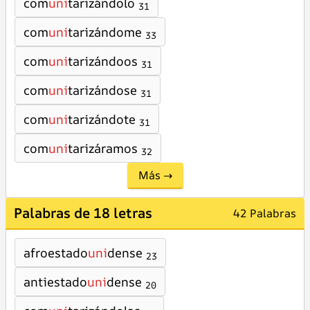
com
uni
tarizándolo
31
com
uni
tarizándome
33
com
uni
tarizándoos
31
com
uni
tarizándose
31
com
uni
tarizándote
31
com
uni
tarizáramos
32
Más →
Palabras de 18 letras
42 Palabras
afroestado
uni
dense
23
antiestado
uni
dense
20