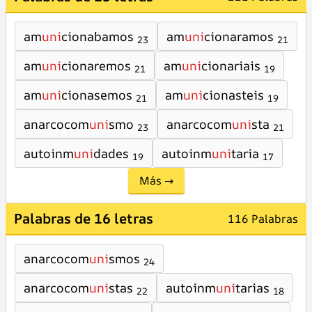
am
uni
cionabamos
am
uni
cionaramos
23
21
am
uni
cionaremos
am
uni
cionariais
21
19
am
uni
cionasemos
am
uni
cionasteis
21
19
anarcocom
uni
smo
anarcocom
uni
sta
23
21
autoinm
uni
dades
autoinm
uni
taria
19
17
Más →
Palabras de 16 letras
116 Palabras
anarcocom
uni
smos
24
anarcocom
uni
stas
autoinm
uni
tarias
22
18