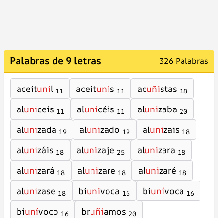
Palabras de 9 letras
326 Palabras
aceit
uni
l
aceit
uni
s
ac
uñi
stas
11
11
18
al
uni
ceis
al
uni
céis
al
uni
zaba
11
11
20
al
uni
zada
al
uni
zado
al
uni
zais
19
19
18
al
uni
záis
al
uni
zaje
al
uni
zara
18
25
18
al
uni
zará
al
uni
zare
al
uni
zaré
18
18
18
al
uni
zase
bi
uni
voca
bi
uní
voca
18
16
16
bi
uní
voco
br
uñi
amos
16
20