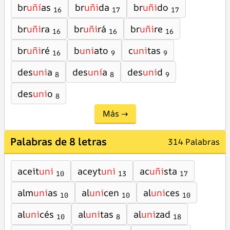
br
uñí
as
br
uñi
da
br
uñi
do
16
17
17
br
uñi
ra
br
uñi
rá
br
uñi
re
16
16
16
br
uñi
ré
b
uni
ato
c
uni
tas
16
9
9
des
uni
a
des
uní
a
des
uni
d
8
8
9
des
uni
o
8
Más →
Palabras de 8 letras
314 Palabras
aceit
uni
aceyt
uni
ac
uñi
sta
10
13
17
alm
uni
as
al
uni
cen
al
uni
ces
10
10
10
al
uni
cés
al
uni
tas
al
uni
zad
10
8
18