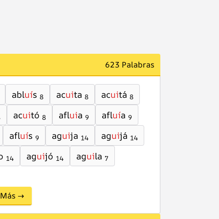
623 Palabras
abl
uí
s
ac
ui
ta
ac
ui
tá
8
8
8
ac
ui
tó
afl
ui
a
afl
uí
a
8
8
9
9
afl
uí
s
ag
ui
ja
ag
ui
já
9
14
14
o
ag
ui
jó
ag
ui
la
14
14
7
Más →