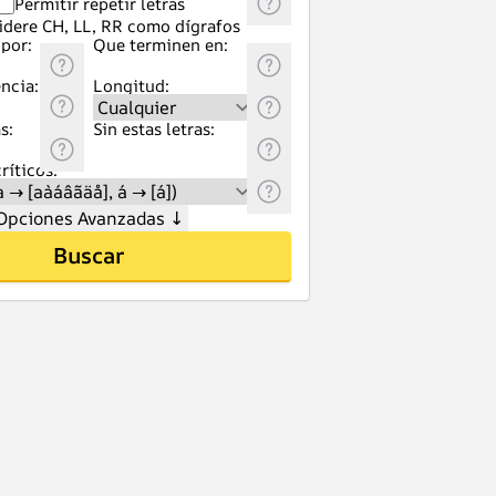
Permitir repetir letras
idere CH, LL, RR como dígrafos
por:
Que terminen en:
ncia:
Longitud:
s:
Sin estas letras:
ríticos:
Opciones Avanzadas
↓
Buscar