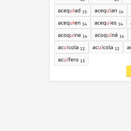
aceq
ui
ad
aceq
ui
an
15
14
aceq
ui
en
aceq
ui
es
14
14
acoq
ui
ne
acoq
ui
né
14
14
ac
ui
cola
ac
uí
cola
a
12
12
ac
ui
fero
13