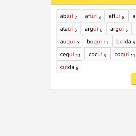
abl
uí
afl
ui
afl
uí
a
7
8
8
ala
uí
arg
ui
arg
üí
5
6
6
auq
ui
boq
ui
b
ui
da
9
11
8
ceq
uí
coc
ui
coq
ui
11
9
11
c
ui
da
8