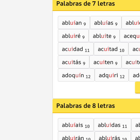
Palabras de 7 letras
abl
uí
an
abl
uí
as
abl
ui
9
9
abl
ui
ré
abl
ui
te
aceq
u
9
9
ac
ui
dad
ac
ui
tad
ac
11
10
ac
ui
tás
ac
ui
ten
ac
ui
t
9
9
adoq
uí
n
adq
ui
ri
ad
12
12
Palabras de 8 letras
abl
uí
ais
abl
ui
das
a
10
11
abl
ui
rán
abl
ui
rás
a
10
10