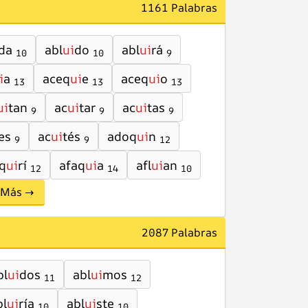
1161 Palabras
da
abl
ui
do
abl
ui
rá
10
10
9
i
a
aceq
ui
e
aceq
ui
o
13
13
13
ui
tan
ac
ui
tar
ac
ui
tas
9
9
9
es
ac
ui
tés
adoq
ui
n
9
9
12
q
ui
rí
afaq
ui
a
afl
ui
an
12
14
10
Más →
2087 Palabras
bl
ui
dos
abl
ui
mos
11
12
bl
ui
ría
abl
ui
ste
10
10