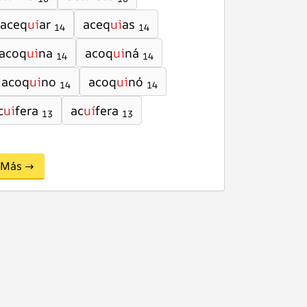
aceq
ui
ar
aceq
ui
as
14
14
acoq
ui
na
acoq
ui
ná
14
14
acoq
ui
no
acoq
ui
nó
14
14
c
ui
fera
ac
uí
fera
13
13
Más →