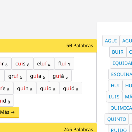
AGUI
AGU
50 Palabras
BUIR
C
i
r
c
ui
s
el
uí
fl
ui
EQUIDA
6
6
4
7
ESQUIN
gr
ui
g
ui
a
g
ui
á
7
5
5
5
HUI
HU
uí
e
g
ui
n
g
ui
o
g
ui
ó
5
5
5
5
LUIS
MÁ
ui
d
8
QUIMICA
Más →
QUINTO
245 Palabras
RUIDO