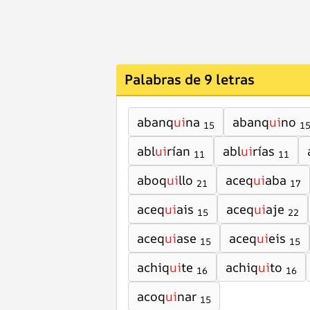
Palabras de 9 letras
abanq
ui
na
abanq
ui
no
15
1
abl
ui
rían
abl
ui
rías
11
11
aboq
ui
llo
aceq
ui
aba
21
17
aceq
ui
ais
aceq
ui
aje
15
22
aceq
ui
ase
aceq
ui
eis
15
15
achiq
ui
te
achiq
ui
to
16
16
acoq
ui
nar
15