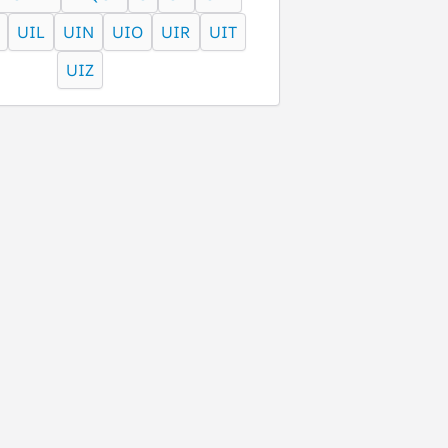
UIL
UIN
UIO
UIR
UIT
UIZ