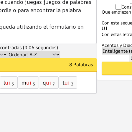
te cuando juegas juegos de palabras
Cons
dle o para encontrar la palabra
Que empiezan 
Con esta secue
queda utilizando el formulario en
Con estas letra
Acentos y Diac
contradas (0,06 segundos)
8 Palabras
l
ui
m
ui
q
ui
t
ui
3
5
7
3