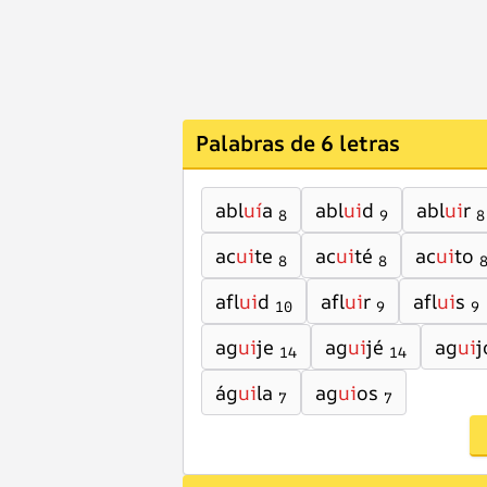
Palabras de 6 letras
abl
uí
a
abl
ui
d
abl
ui
r
8
9
8
ac
ui
te
ac
ui
té
ac
ui
to
8
8
afl
ui
d
afl
ui
r
afl
ui
s
10
9
9
ag
ui
je
ag
ui
jé
ag
ui
j
14
14
ág
ui
la
ag
ui
os
7
7