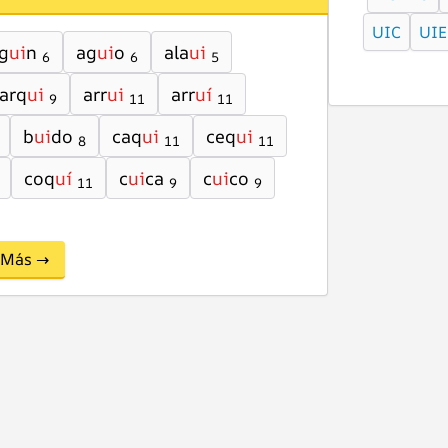
UIC
UIE
g
ui
n
ag
ui
o
ala
ui
6
6
5
arq
ui
arr
ui
arr
uí
9
11
11
b
ui
do
caq
ui
ceq
ui
8
11
11
coq
uí
c
ui
ca
c
ui
co
11
9
9
Más →