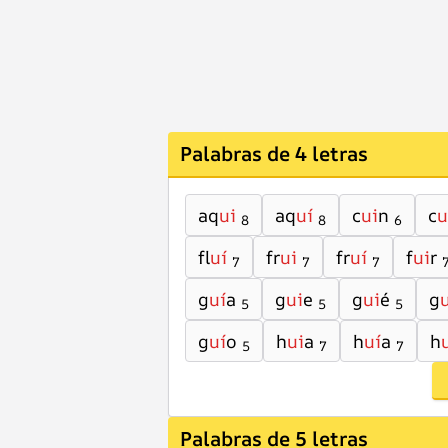
Palabras de 4 letras
aq
ui
aq
uí
c
ui
n
c
u
8
8
6
fl
uí
fr
ui
fr
uí
f
ui
r
7
7
7
g
uí
a
g
ui
e
g
ui
é
g
5
5
5
g
uí
o
h
ui
a
h
uí
a
h
5
7
7
Palabras de 5 letras