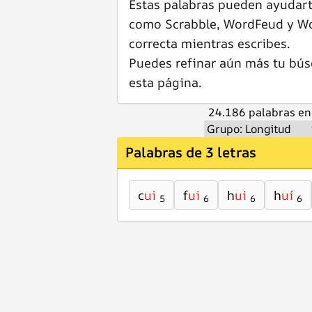
Estas palabras pueden ayudar
como Scrabble, WordFeud y Wor
correcta mientras escribes.
Puedes refinar aún más tu bús
esta página.
24.186 palabras en
Palabras de 3 letras
c
ui
f
ui
h
ui
h
uí
5
6
6
6