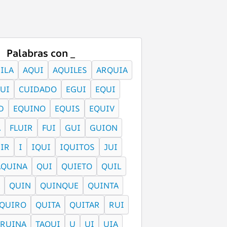
Palabras con _
ILA
AQUI
AQUILES
ARQUIA
UI
CUIDADO
EGUI
EQUI
D
EQUINO
EQUIS
EQUIV
A
FLUIR
FUI
GUI
GUION
IR
I
IQUI
IQUITOS
JUI
QUINA
QUI
QUIETO
QUIL
QUIN
QUINQUE
QUINTA
QUIRO
QUITA
QUITAR
RUI
RUINA
TAQUI
U
UI
UIA