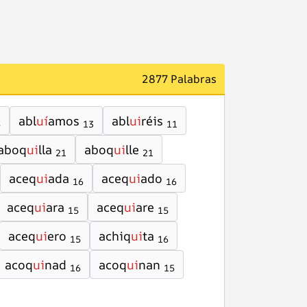
2877 Palabras
abl
uí
amos
abl
ui
réis
5
13
11
aboq
ui
lla
aboq
ui
lle
21
21
aceq
ui
ada
aceq
ui
ado
16
16
aceq
ui
ara
aceq
ui
are
15
15
aceq
ui
ero
achiq
ui
ta
15
16
acoq
ui
nad
acoq
ui
nan
16
15