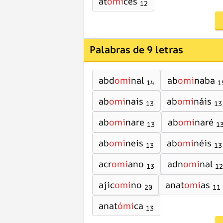
at
omi
ces
12
Palabras de 9 letras
abd
omi
nal
ab
omi
naba
14
1
ab
omi
nais
ab
omi
náis
13
13
ab
omi
nare
ab
omi
naré
13
1
ab
omi
neis
ab
omi
néis
13
13
acr
omi
ano
adn
omi
nal
13
12
ajic
omi
no
anat
omi
as
20
11
anat
ómi
ca
13