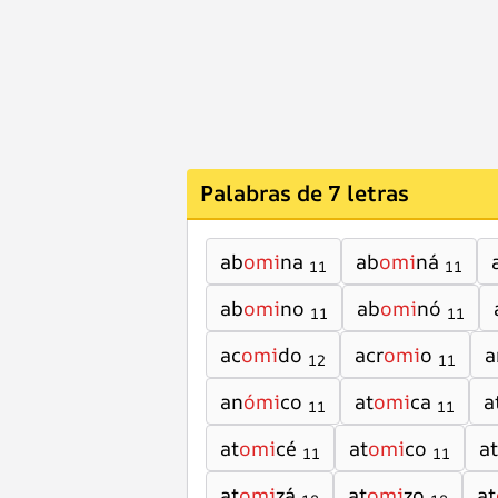
Palabras de 7 letras
ab
omi
na
ab
omi
ná
11
11
ab
omi
no
ab
omi
nó
11
11
ac
omi
do
acr
omi
o
a
12
11
an
ómi
co
at
omi
ca
a
11
11
at
omi
cé
at
omi
co
at
11
11
at
omi
zá
at
omi
zo
at