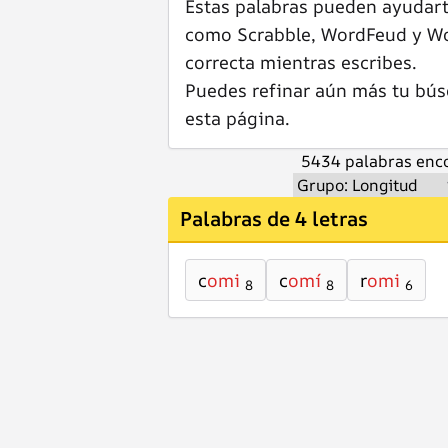
Estas palabras pueden ayudar
como Scrabble, WordFeud y Wor
correcta mientras escribes.
Puedes refinar aún más tu bús
esta página.
5434 palabras enco
Palabras de 4 letras
c
omi
c
omí
r
omi
8
8
6