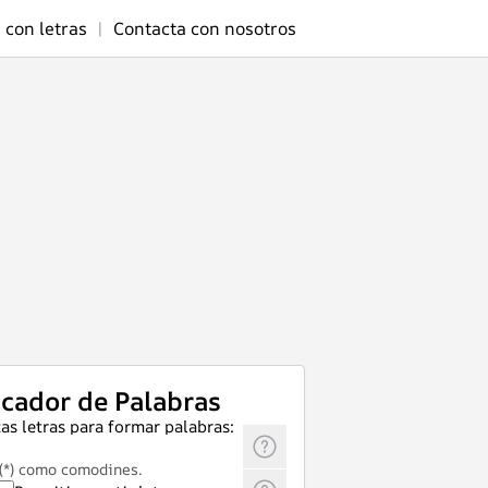
 con letras
|
Contacta con nosotros
cador de Palabras
as letras para formar palabras:
 (*) como comodines.