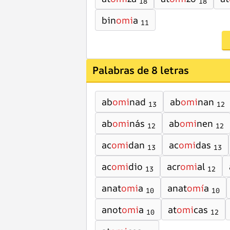
18
18
bin
omi
a
11
Palabras de 8 letras
ab
omi
nad
ab
omi
nan
13
12
ab
omi
nás
ab
omi
nen
12
12
ac
omi
dan
ac
omi
das
13
13
ac
omi
dio
acr
omi
al
13
12
anat
omi
a
anat
omí
a
10
10
anot
omi
a
at
omi
cas
10
12