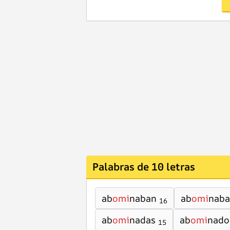
Palabras de 10 letras
ab
omi
naban
ab
omi
naba
16
ab
omi
nadas
ab
omi
nado
15