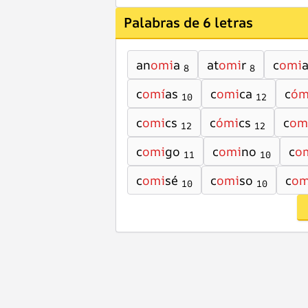
Palabras de 6 letras
an
omi
a
at
omi
r
c
omi
8
8
c
omí
as
c
omi
ca
c
óm
10
12
c
omi
cs
c
ómi
cs
c
om
12
12
c
omi
go
c
omi
no
c
o
11
10
c
omi
sé
c
omi
so
c
om
10
10