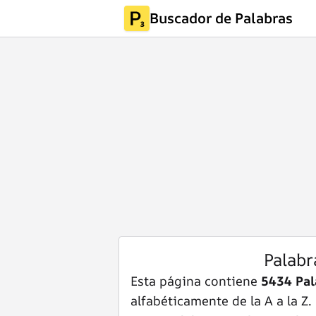
Buscador de Palabras
Palabr
Esta página contiene
5434 Pal
alfabéticamente de la A a la Z.