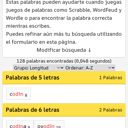
Estas palabras pueden ayudarte cuando juegas
juegos de palabras como Scrabble, WordFeud y
Wordle o para encontrar la palabra correcta
mientras escribes.
Puedes refinar aún más tu búsqueda utilizando
el formulario en esta página.
Modificar búsqueda ↓
128 palabras encontradas (0,048 segundos)
Palabras de 5 letras
1 Palabras
c
odin
8
Palabras de 6 letras
2 Palabras
c
odin
a
oy
odín
9
10