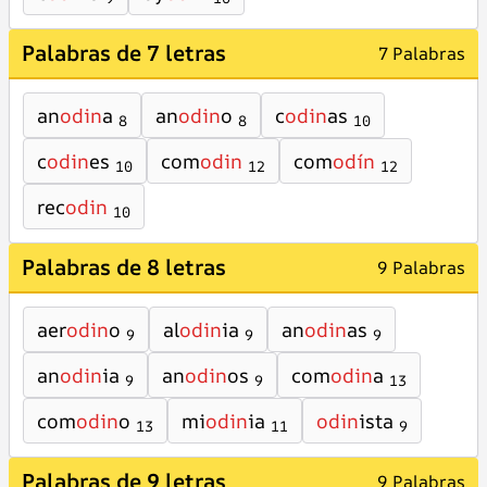
Palabras de 7 letras
7 Palabras
an
odin
a
an
odin
o
c
odin
as
8
8
10
c
odin
es
com
odin
com
odín
10
12
12
rec
odin
10
Palabras de 8 letras
9 Palabras
aer
odin
o
al
odin
ia
an
odin
as
9
9
9
an
odin
ia
an
odin
os
com
odin
a
9
9
13
com
odin
o
mi
odin
ia
odin
ista
13
11
9
Palabras de 9 letras
9 Palabras