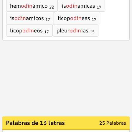
hem
odin
ámico
is
odin
amicas
22
17
is
odin
amicos
licop
odin
eas
17
17
licop
odin
eos
pleur
odin
ias
17
15
Palabras de 13 letras
25 Palabras