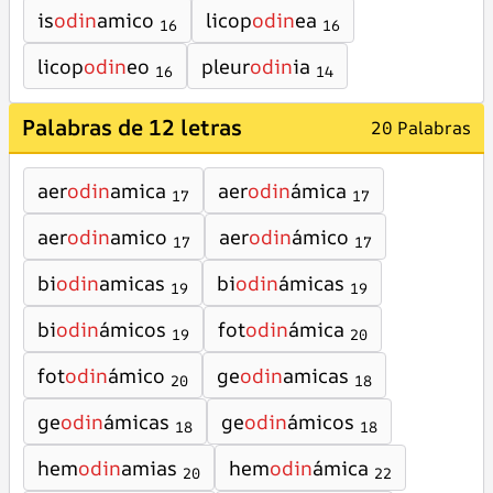
is
odin
amico
licop
odin
ea
16
16
licop
odin
eo
pleur
odin
ia
16
14
Palabras de 12 letras
20 Palabras
aer
odin
amica
aer
odin
ámica
17
17
aer
odin
amico
aer
odin
ámico
17
17
bi
odin
amicas
bi
odin
ámicas
19
19
bi
odin
ámicos
fot
odin
ámica
19
20
fot
odin
ámico
ge
odin
amicas
20
18
ge
odin
ámicas
ge
odin
ámicos
18
18
hem
odin
amias
hem
odin
ámica
20
22