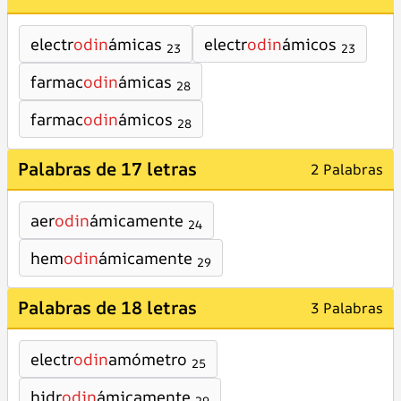
electr
odin
ámicas
electr
odin
ámicos
23
23
farmac
odin
ámicas
28
farmac
odin
ámicos
28
Palabras de 17 letras
2 Palabras
aer
odin
ámicamente
24
hem
odin
ámicamente
29
Palabras de 18 letras
3 Palabras
electr
odin
amómetro
25
hidr
odin
ámicamente