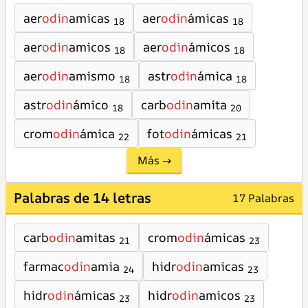
aer
odin
amicas
aer
odin
ámicas
18
18
aer
odin
amicos
aer
odin
ámicos
18
18
aer
odin
amismo
astr
odin
ámica
18
18
astr
odin
ámico
carb
odin
amita
18
20
crom
odin
ámica
fot
odin
ámicas
22
21
Más →
Palabras de 14 letras
17 Palabras
carb
odin
amitas
crom
odin
ámicas
21
23
farmac
odin
amia
hidr
odin
amicas
24
23
hidr
odin
ámicas
hidr
odin
amicos
23
23