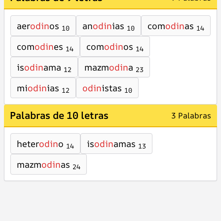
aer
odin
os
an
odin
ias
com
odin
as
10
10
14
com
odin
es
com
odin
os
14
14
is
odin
ama
mazm
odin
a
12
23
mi
odin
ias
odin
istas
12
10
Palabras de 10 letras
3 Palabras
heter
odin
o
is
odin
amas
14
13
mazm
odin
as
24