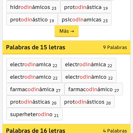
hidr
odin
ámicos
prot
odin
ástica
23
19
prot
odin
ástico
psic
odin
amicas
19
23
Más →
Palabras de 15 letras
9 Palabras
electr
odin
amica
electr
odin
ámica
22
22
electr
odin
amico
electr
odin
ámico
22
22
farmac
odin
ámica
farmac
odin
ámico
27
27
prot
odin
ásticas
prot
odin
ásticos
20
20
superheter
odin
o
21
Palabras de 16 letras
4 Palabras