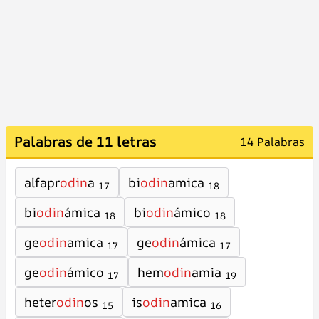
Palabras de 11 letras
14 Palabras
alfapr
odin
a
bi
odin
amica
17
18
bi
odin
ámica
bi
odin
ámico
18
18
ge
odin
amica
ge
odin
ámica
17
17
ge
odin
ámico
hem
odin
amia
17
19
heter
odin
os
is
odin
amica
15
16