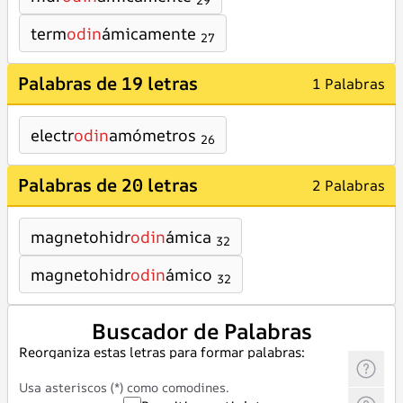
29
term
odin
ámicamente
27
Palabras de 19 letras
1 Palabras
electr
odin
amómetros
26
Palabras de 20 letras
2 Palabras
magnetohidr
odin
ámica
32
magnetohidr
odin
ámico
32
Buscador de Palabras
Reorganiza estas letras para formar palabras:
Usa asteriscos (*) como comodines.