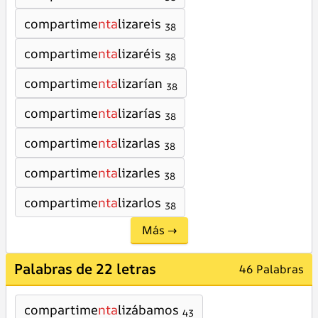
compartime
nta
lizareis
38
compartime
nta
lizaréis
38
compartime
nta
lizarían
38
compartime
nta
lizarías
38
compartime
nta
lizarlas
38
compartime
nta
lizarles
38
compartime
nta
lizarlos
38
Más →
Palabras de 22 letras
46 Palabras
compartime
nta
lizábamos
43