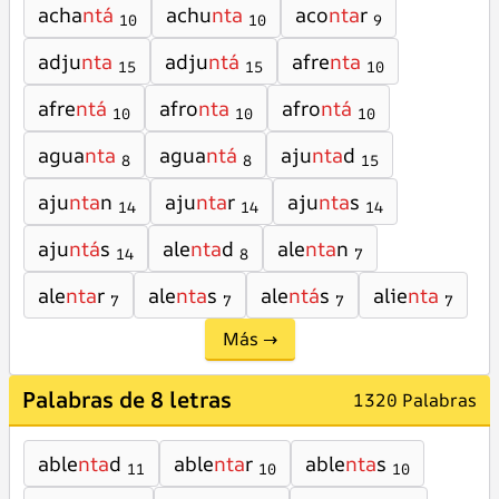
acha
ntá
achu
nta
aco
nta
r
10
10
9
adju
nta
adju
ntá
afre
nta
15
15
10
afre
ntá
afro
nta
afro
ntá
10
10
10
agua
nta
agua
ntá
aju
nta
d
8
8
15
aju
nta
n
aju
nta
r
aju
nta
s
14
14
14
aju
ntá
s
ale
nta
d
ale
nta
n
14
8
7
ale
nta
r
ale
nta
s
ale
ntá
s
alie
nta
7
7
7
7
Más →
Palabras de 8 letras
1320 Palabras
able
nta
d
able
nta
r
able
nta
s
11
10
10