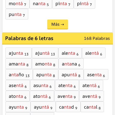
mo
ntá
na
nta
pi
nta
pi
ntá
7
5
7
7
pu
nta
7
Más →
Palabras de 6 letras
168 Palabras
aju
nta
aju
ntá
ale
nta
ale
ntá
13
13
6
6
ama
nta
amo
nta
a
nta
na
8
8
6
a
nta
ño
apu
nta
apu
ntá
ase
nta
13
8
8
6
ase
ntá
asu
nta
ate
nta
ate
ntá
6
6
6
6
ato
nta
ato
ntá
ave
nta
ave
ntá
6
6
9
9
ayu
nta
ayu
ntá
ca
nta
d
ca
nta
l
9
9
9
8