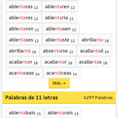
able
nta
ras
able
nta
ren
12
12
able
nta
res
able
nta
ria
12
12
able
nta
ron
able
nta
sen
12
12
able
nta
ses
able
nta
ste
abrilla
nta
12
12
18
abrilla
ntá
abse
nta
rse
acalla
nta
d
18
12
19
acalla
nta
n
acalla
nta
r
acalla
nta
s
18
18
18
aca
nta
ceas
aca
ntá
ceas
14
14
Más →
Palabras de 11 letras
4297 Palabras
able
nta
bais
able
nta
rais
15
13