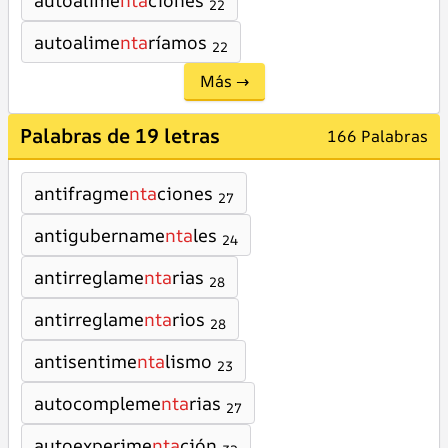
autoalime
nta
ciones
22
autoalime
nta
ríamos
22
Más →
Palabras de 19 letras
166 Palabras
antifragme
nta
ciones
27
antigubername
nta
les
24
antirreglame
nta
rias
28
antirreglame
nta
rios
28
antisentime
nta
lismo
23
autocompleme
nta
rias
27
autoexperime
nta
ción