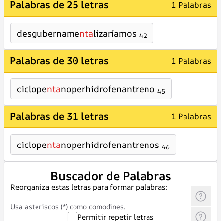
Palabras de 25 letras
1 Palabras
desgubername
nta
lizaríamos
42
Palabras de 30 letras
1 Palabras
ciclope
nta
noperhidrofenantreno
45
Palabras de 31 letras
1 Palabras
ciclope
nta
noperhidrofenantrenos
46
Buscador de Palabras
Reorganiza estas letras para formar palabras:
Usa asteriscos (*) como comodines.
Permitir repetir letras