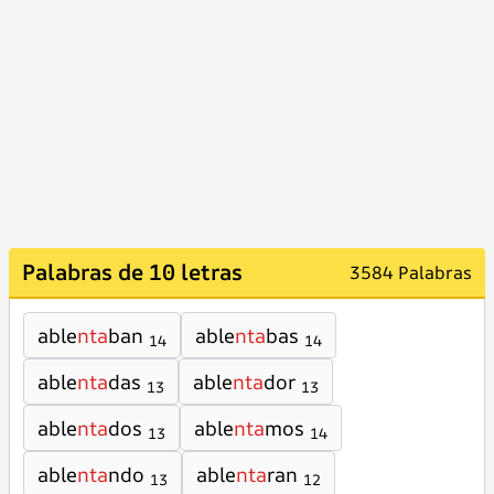
Palabras de 10 letras
3584 Palabras
able
nta
ban
able
nta
bas
14
14
able
nta
das
able
nta
dor
13
13
able
nta
dos
able
nta
mos
13
14
able
nta
ndo
able
nta
ran
13
12