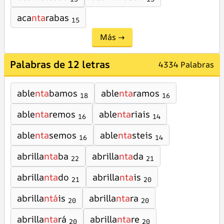
aca
nta
rabas
15
Más →
Palabras de 12 letras
4334 Palabras
able
nta
bamos
able
nta
ramos
18
16
able
nta
remos
able
nta
riais
16
14
able
nta
semos
able
nta
steis
16
14
abrilla
nta
ba
abrilla
nta
da
22
21
abrilla
nta
do
abrilla
nta
is
21
20
abrilla
ntá
is
abrilla
nta
ra
20
20
abrilla
nta
rá
abrilla
nta
re
20
20