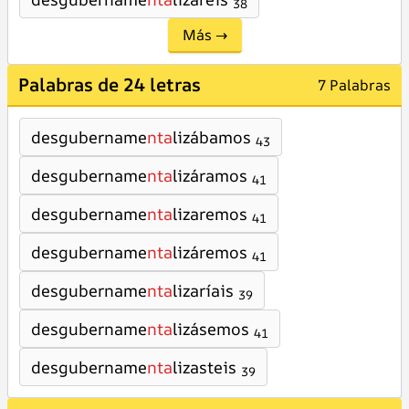
38
Más →
Palabras de 24 letras
7 Palabras
desgubername
nta
lizábamos
43
desgubername
nta
lizáramos
41
desgubername
nta
lizaremos
41
desgubername
nta
lizáremos
41
desgubername
nta
lizaríais
39
desgubername
nta
lizásemos
41
desgubername
nta
lizasteis
39