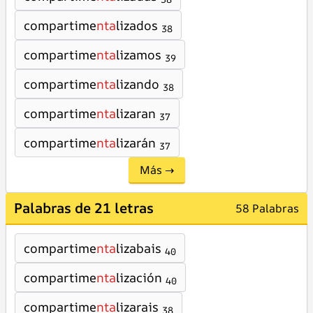
compartime
nta
lizados
38
compartime
nta
lizamos
39
compartime
nta
lizando
38
compartime
nta
lizaran
37
compartime
nta
lizarán
37
Más →
Palabras de 21 letras
58 Palabras
compartime
nta
lizabais
40
compartime
nta
lización
40
compartime
nta
lizarais
38