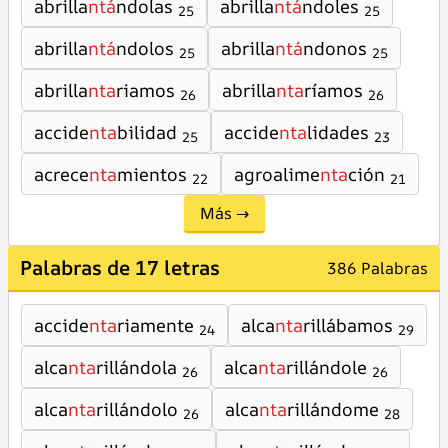
abrilla
ntá
ndolas
abrilla
ntá
ndoles
25
25
abrilla
ntá
ndolos
abrilla
ntá
ndonos
25
25
abrilla
nta
riamos
abrilla
nta
ríamos
26
26
accide
nta
bilidad
accide
nta
lidades
25
23
acrece
nta
mientos
agroalime
nta
ción
22
21
Más →
Palabras de 17 letras
386 Palabras
accide
nta
riamente
alca
nta
rillábamos
24
29
alca
nta
rillándola
alca
nta
rillándole
26
26
alca
nta
rillándolo
alca
nta
rillándome
26
28