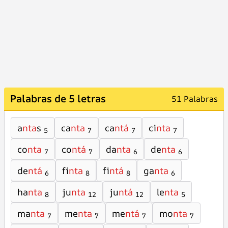
Palabras de 5 letras
51 Palabras
a
nta
s
ca
nta
ca
ntá
ci
nta
5
7
7
7
co
nta
co
ntá
da
nta
de
nta
7
7
6
6
de
ntá
fi
nta
fi
ntá
ga
nta
6
8
8
6
ha
nta
ju
nta
ju
ntá
le
nta
8
12
12
5
ma
nta
me
nta
me
ntá
mo
nta
7
7
7
7