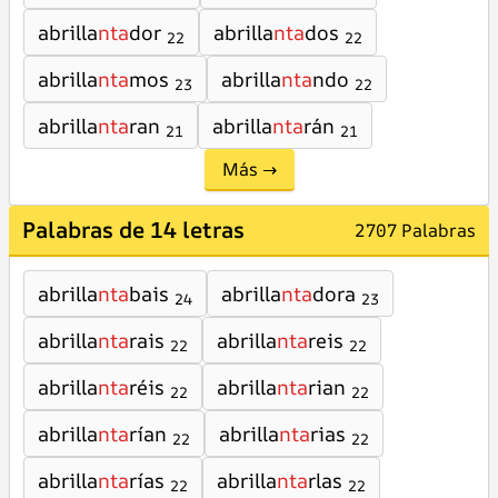
abrilla
nta
dor
abrilla
nta
dos
22
22
abrilla
nta
mos
abrilla
nta
ndo
23
22
abrilla
nta
ran
abrilla
nta
rán
21
21
Más →
Palabras de 14 letras
2707 Palabras
abrilla
nta
bais
abrilla
nta
dora
24
23
abrilla
nta
rais
abrilla
nta
reis
22
22
abrilla
nta
réis
abrilla
nta
rian
22
22
abrilla
nta
rían
abrilla
nta
rias
22
22
abrilla
nta
rías
abrilla
nta
rlas
22
22