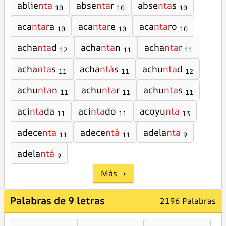
ablie
nta
abse
nta
r
abse
nta
s
10
10
10
aca
nta
ra
aca
nta
re
aca
nta
ro
10
10
10
acha
nta
d
acha
nta
n
acha
nta
r
12
11
11
acha
nta
s
acha
ntá
s
achu
nta
d
11
11
12
achu
nta
n
achu
nta
r
achu
nta
s
11
11
11
aci
nta
da
aci
nta
do
acoyu
nta
11
11
13
adece
nta
adece
ntá
adela
nta
11
11
9
adela
ntá
9
Más →
Palabras de 9 letras
2196 Palabras