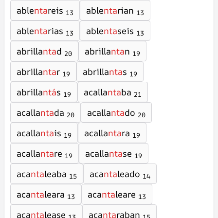
able
nta
reis
able
nta
rian
13
13
able
nta
rias
able
nta
seis
13
13
abrilla
nta
d
abrilla
nta
n
20
19
abrilla
nta
r
abrilla
nta
s
19
19
abrilla
ntá
s
acalla
nta
ba
19
21
acalla
nta
da
acalla
nta
do
20
20
acalla
nta
is
acalla
nta
ra
19
19
acalla
nta
re
acalla
nta
se
19
19
aca
nta
leaba
aca
nta
leado
15
14
aca
nta
leara
aca
nta
leare
13
13
aca
nta
lease
aca
nta
raban
13
15