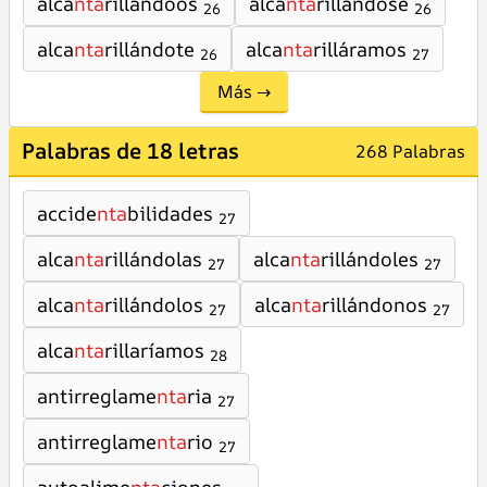
alca
nta
rillándoos
alca
nta
rillándose
26
26
alca
nta
rillándote
alca
nta
rilláramos
26
27
Más →
Palabras de 18 letras
268 Palabras
accide
nta
bilidades
27
alca
nta
rillándolas
alca
nta
rillándoles
27
27
alca
nta
rillándolos
alca
nta
rillándonos
27
27
alca
nta
rillaríamos
28
antirreglame
nta
ria
27
antirreglame
nta
rio
27