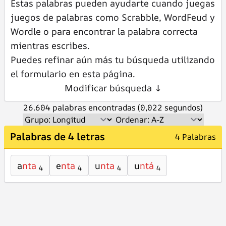
Estas palabras pueden ayudarte cuando juegas
juegos de palabras como Scrabble, WordFeud y
Wordle o para encontrar la palabra correcta
mientras escribes.
Puedes refinar aún más tu búsqueda utilizando
el formulario en esta página.
Modificar búsqueda ↓
26.604 palabras encontradas (0,022 segundos)
Palabras de 4 letras
4 Palabras
a
nta
e
nta
u
nta
u
ntá
4
4
4
4