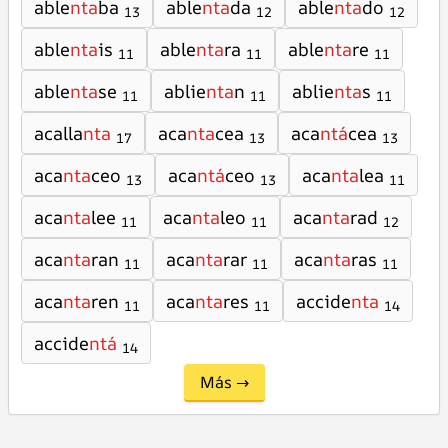
able
nta
ba
able
nta
da
able
nta
do
13
12
12
able
nta
is
able
nta
ra
able
nta
re
11
11
11
able
nta
se
ablie
nta
n
ablie
nta
s
11
11
11
acalla
nta
aca
nta
cea
aca
ntá
cea
17
13
13
aca
nta
ceo
aca
ntá
ceo
aca
nta
lea
13
13
11
aca
nta
lee
aca
nta
leo
aca
nta
rad
11
11
12
aca
nta
ran
aca
nta
rar
aca
nta
ras
11
11
11
aca
nta
ren
aca
nta
res
accide
nta
11
11
14
accide
ntá
14
Más →