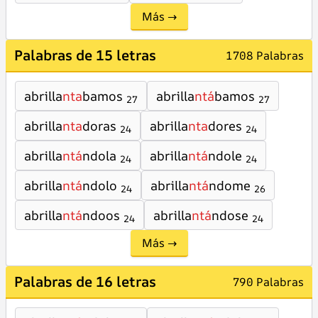
Más →
Palabras de 15 letras
1708 Palabras
abrilla
nta
bamos
abrilla
ntá
bamos
27
27
abrilla
nta
doras
abrilla
nta
dores
24
24
abrilla
ntá
ndola
abrilla
ntá
ndole
24
24
abrilla
ntá
ndolo
abrilla
ntá
ndome
24
26
abrilla
ntá
ndoos
abrilla
ntá
ndose
24
24
Más →
Palabras de 16 letras
790 Palabras