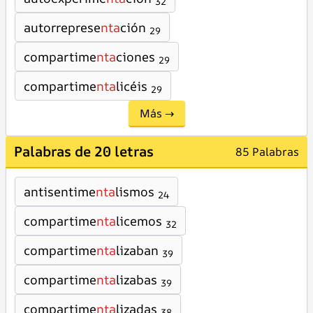
32
autorreprese
nta
ción
29
compartime
nta
ciones
29
compartime
nta
licéis
29
Más →
Palabras de 20 letras
85 Palabras
antisentime
nta
lismos
24
compartime
nta
licemos
32
compartime
nta
lizaban
39
compartime
nta
lizabas
39
compartime
nta
lizadas
38