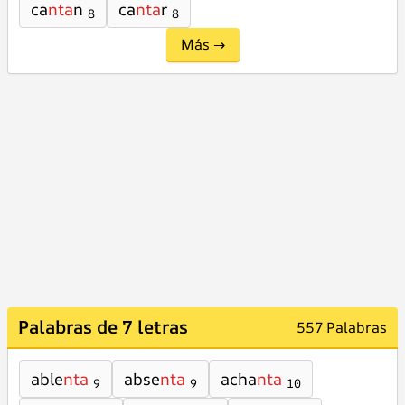
ca
nta
n
ca
nta
r
8
8
Más →
Palabras de 7 letras
557 Palabras
able
nta
abse
nta
acha
nta
9
9
10