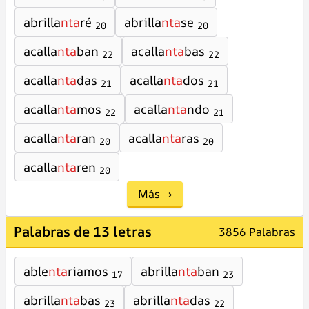
abrilla
nta
ré
abrilla
nta
se
20
20
acalla
nta
ban
acalla
nta
bas
22
22
acalla
nta
das
acalla
nta
dos
21
21
acalla
nta
mos
acalla
nta
ndo
22
21
acalla
nta
ran
acalla
nta
ras
20
20
acalla
nta
ren
20
Más →
Palabras de 13 letras
3856 Palabras
able
nta
riamos
abrilla
nta
ban
17
23
abrilla
nta
bas
abrilla
nta
das
23
22