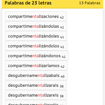
Palabras de 23 letras
13 Palabras
compartime
nta
lizaciones
42
compartime
nta
lizándolas
41
compartime
nta
lizándoles
41
compartime
nta
lizándolos
41
compartime
nta
lizándonos
41
compartime
nta
lizaríamos
42
desgubername
nta
lizabais
40
desgubername
nta
lizarais
38
desgubername
nta
lizareis
38
desgubername
nta
lizaréis