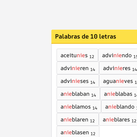
Palabras de 10 letras
aceitu
nie
s
advi
nie
ndo
12
1
advi
nie
ren
advi
nie
res
14
14
advi
nie
ses
agua
nie
ves
14
1
a
nie
blaban
a
nie
blabas
14
1
a
nie
blamos
a
nie
blando
14
a
nie
blaren
a
nie
blares
12
12
a
nie
blasen
12