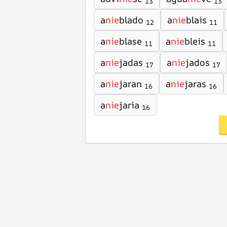
13
13
a
nie
blado
a
nie
blais
12
11
a
nie
blase
a
nie
bleis
11
11
a
nie
jadas
a
nie
jados
17
17
a
nie
jaran
a
nie
jaras
16
16
a
nie
jaria
16