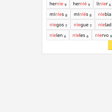
her
nie
her
nié
li
nie
r
9
9
6
mi
nie
s
mi
nié
s
nie
bla
8
8
nie
gos
nie
gue
nie
lad
7
7
nie
len
nie
les
nie
rvo
6
6
9