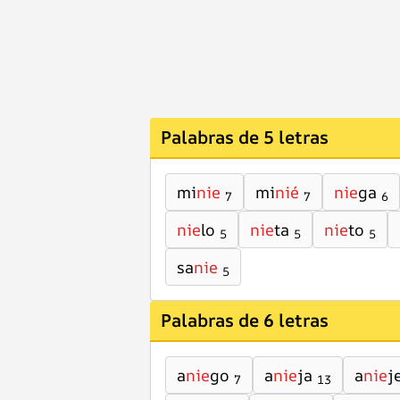
Palabras de 5 letras
mi
nie
mi
nié
nie
ga
7
7
6
nie
lo
nie
ta
nie
to
5
5
5
sa
nie
5
Palabras de 6 letras
a
nie
go
a
nie
ja
a
nie
j
7
13