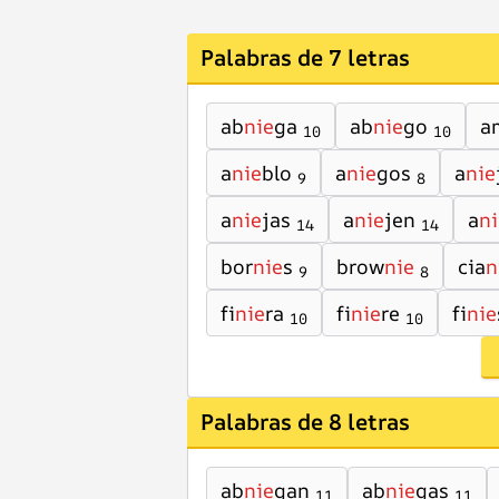
Palabras de 7 letras
ab
nie
ga
ab
nie
go
a
10
10
a
nie
blo
a
nie
gos
a
nie
9
8
a
nie
jas
a
nie
jen
a
ni
14
14
bor
nie
s
brow
nie
cia
n
9
8
fi
nie
ra
fi
nie
re
fi
nie
10
10
Palabras de 8 letras
ab
nie
gan
ab
nie
gas
11
11