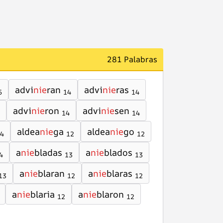
281 Palabras
advi
nie
ran
advi
nie
ras
5
14
14
advi
nie
ron
advi
nie
sen
14
14
aldea
nie
ga
aldea
nie
go
4
12
12
a
nie
bladas
a
nie
blados
4
13
13
a
nie
blaran
a
nie
blaras
13
12
12
a
nie
blaria
a
nie
blaron
12
12