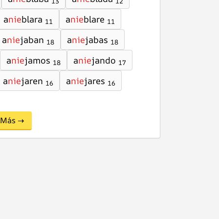
13
12
a
nie
blara
a
nie
blare
11
11
a
nie
jaban
a
nie
jabas
18
18
a
nie
jamos
a
nie
jando
18
17
a
nie
jaren
a
nie
jares
16
16
Más →