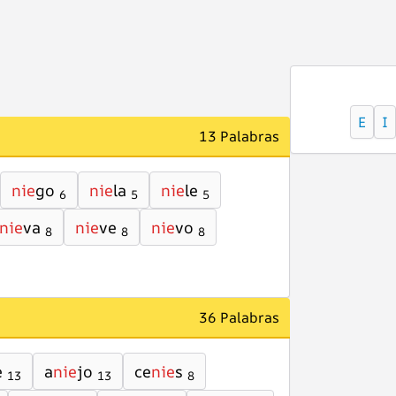
E
I
13 Palabras
nie
go
nie
la
nie
le
6
5
5
nie
va
nie
ve
nie
vo
8
8
8
36 Palabras
e
a
nie
jo
ce
nie
s
13
13
8