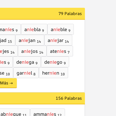
79 Palabras
ma
níe
s
a
nie
bla
a
nie
ble
9
9
9
jad
a
nie
jan
a
nie
jar
15
14
14
e
jes
a
nie
jos
ate
nie
s
14
14
7
ie
s
de
nie
ga
de
nie
go
9
9
9
se
gar
nie
l
her
nie
n
10
8
10
Más →
156 Palabras
ab
nie
gue
amma
níe
s
11
12