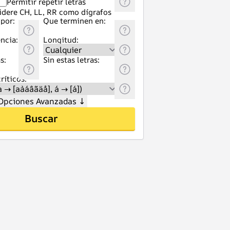
Permitir repetir letras
idere CH, LL, RR como dígrafos
por:
Que terminen en:
ncia:
Longitud:
s:
Sin estas letras:
ríticos:
Opciones Avanzadas
↓
Buscar