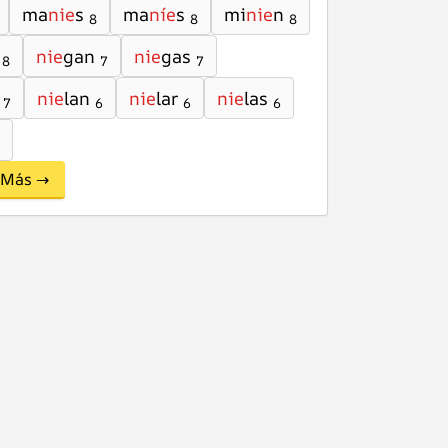
ma
nie
s
ma
níe
s
mi
nie
n
8
8
8
nie
gan
nie
gas
8
7
7
nie
lan
nie
lar
nie
las
7
6
6
6
Más →