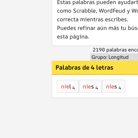
Estas palabras pueden ayudar
como Scrabble, WordFeud y Wor
correcta mientras escribes.
Puedes refinar aún más tu bús
esta página.
2190 palabras enco
Palabras de 4 letras
nie
l
nie
s
níe
s
4
4
4