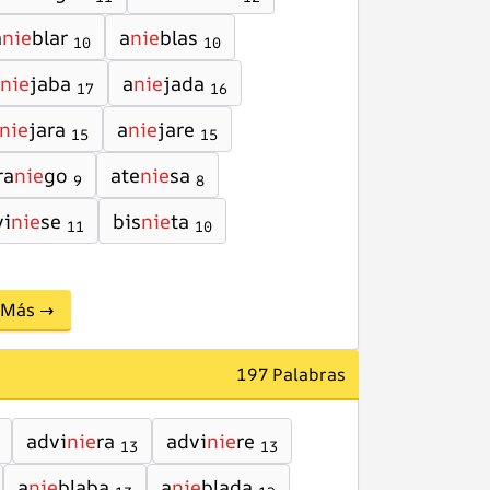
a
nie
blar
a
nie
blas
10
10
nie
jaba
a
nie
jada
17
16
nie
jara
a
nie
jare
15
15
ra
nie
go
ate
nie
sa
9
8
vi
nie
se
bis
nie
ta
11
10
Más →
197 Palabras
advi
nie
ra
advi
nie
re
13
13
a
nie
blaba
a
nie
blada