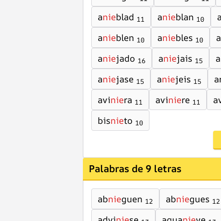
a
nie
blad
a
nie
blan
11
10
a
nie
blen
a
nie
bles
a
10
10
a
nie
jado
a
nie
jais
a
16
15
a
nie
jase
a
nie
jeis
a
15
15
avi
nie
ra
avi
nie
re
a
11
11
bis
nie
to
10
Palabras de 9 letras
ab
nie
guen
ab
nie
gues
12
12
advi
nie
se
agua
nie
ve