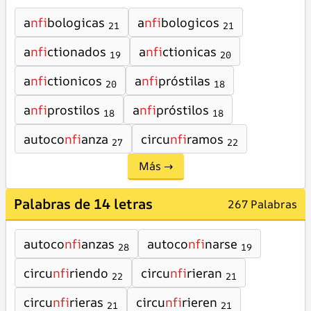
a
nfi
bologicas
a
nfi
bologicos
21
21
a
nfi
ctionados
a
nfi
ctionicas
19
20
a
nfi
ctionicos
a
nfi
próstilas
20
18
a
nfi
prostilos
a
nfi
próstilos
18
18
autoco
nfi
anza
circu
nfi
ramos
27
22
Más →
Palabras de 14 letras
267 Palabras
autoco
nfi
anzas
autoco
nfi
narse
28
19
circu
nfi
riendo
circu
nfi
rieran
22
21
circu
nfi
rieras
circu
nfi
rieren
21
21