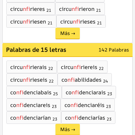
circu
nfi
rieres
circu
nfi
rieron
21
21
circu
nfi
riesen
circu
nfi
rieses
21
21
Más →
Palabras de 15 letras
142 Palabras
circu
nfi
rierais
circu
nfi
riereis
22
22
circu
nfi
rieseis
co
nfi
abilidades
22
24
co
nfi
denciabais
co
nfi
denciarais
25
23
co
nfi
denciareis
co
nfi
denciaréis
23
23
co
nfi
denciarían
co
nfi
denciarías
23
23
Más →