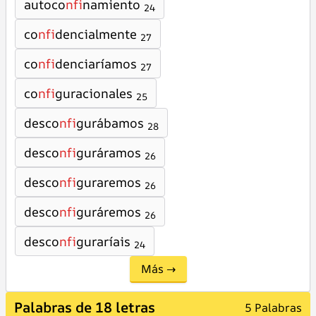
autoco
nfi
namiento
24
co
nfi
dencialmente
27
co
nfi
denciaríamos
27
co
nfi
guracionales
25
desco
nfi
gurábamos
28
desco
nfi
guráramos
26
desco
nfi
guraremos
26
desco
nfi
guráremos
26
desco
nfi
guraríais
24
Más →
Palabras de 18 letras
5 Palabras