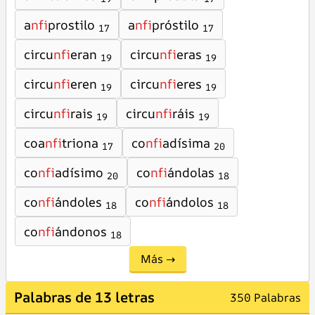
a
nfi
prostilo
a
nfi
próstilo
17
17
circu
nfi
eran
circu
nfi
eras
19
19
circu
nfi
eren
circu
nfi
eres
19
19
circu
nfi
rais
circu
nfi
ráis
19
19
coa
nfi
triona
co
nfi
adísima
17
20
co
nfi
adísimo
co
nfi
ándolas
20
18
co
nfi
ándoles
co
nfi
ándolos
18
18
co
nfi
ándonos
18
Más →
Palabras de 13 letras
350 Palabras