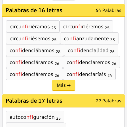
Palabras de 16 letras
64 Palabras
circu
nfi
riéramos
circu
nfi
riéremos
25
25
circu
nfi
riésemos
co
nfi
anzudamente
25
33
co
nfi
denciábamos
co
nfi
dencialidad
28
26
co
nfi
denciáramos
co
nfi
denciaremos
26
26
co
nfi
denciáremos
co
nfi
denciaríais
26
24
Más →
Palabras de 17 letras
27 Palabras
autoco
nfi
guración
25