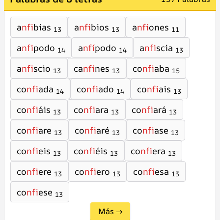
a
nfi
bias
a
nfi
bios
a
nfi
ones
13
13
11
a
nfi
podo
a
nfí
podo
a
nfi
scia
14
14
13
a
nfi
scio
ca
nfi
nes
co
nfi
aba
13
13
15
co
nfi
ada
co
nfi
ado
co
nfi
ais
14
14
13
co
nfi
áis
co
nfi
ara
co
nfi
ará
13
13
13
co
nfi
are
co
nfi
aré
co
nfi
ase
13
13
13
co
nfi
eis
co
nfi
éis
co
nfi
era
13
13
13
co
nfi
ere
co
nfi
ero
co
nfi
esa
13
13
13
co
nfi
ese
13
Más →