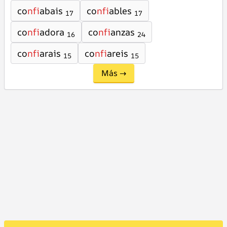
co
nfi
abais
co
nfi
ables
17
17
co
nfi
adora
co
nfi
anzas
16
24
co
nfi
arais
co
nfi
areis
15
15
Más →