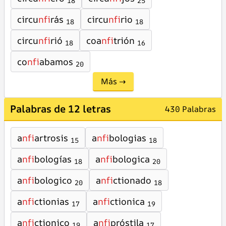
18
25
circu
nfi
rás
circu
nfi
rio
18
18
circu
nfi
rió
coa
nfi
trión
18
16
co
nfi
abamos
20
Más →
Palabras de 12 letras
430 Palabras
a
nfi
artrosis
a
nfi
bologias
15
18
a
nfi
bologías
a
nfi
bologica
18
20
a
nfi
bologico
a
nfi
ctionado
20
18
a
nfi
ctionias
a
nfi
ctionica
17
19
a
nfi
ctionico
a
nfi
próstila
19
17