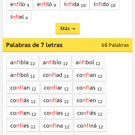
e
nfi
lo
e
nfi
ló
i
nfi
da
i
nfi
do
9
9
10
10
i
nfi
el
9
Más →
Palabras de 7 letras
68 Palabras
a
nfi
bia
a
nfi
bio
a
nfi
bol
12
12
12
a
nfí
bol
co
nfi
ad
co
nfi
an
12
13
12
co
nfí
an
co
nfi
ar
co
nfi
as
12
12
12
co
nfi
ás
co
nfí
as
co
nfi
en
12
12
12
co
nfí
en
co
nfi
es
co
nfi
és
12
12
12
co
nfí
es
co
nfi
na
co
nfi
ná
12
12
12