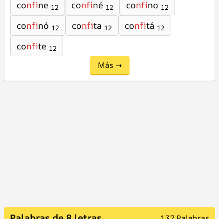
co
nfi
ne
co
nfi
né
co
nfi
no
12
12
12
co
nfi
nó
co
nfi
ta
co
nfi
tá
12
12
12
co
nfi
te
12
Más →
Palabras de 8 letras
137 Palabras