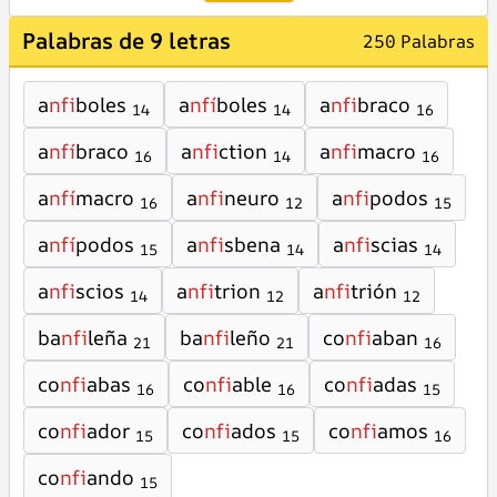
Palabras de 9 letras
250 Palabras
a
nfi
boles
a
nfí
boles
a
nfi
braco
14
14
16
a
nfí
braco
a
nfi
ction
a
nfi
macro
16
14
16
a
nfí
macro
a
nfi
neuro
a
nfi
podos
16
12
15
a
nfí
podos
a
nfi
sbena
a
nfi
scias
15
14
14
a
nfi
scios
a
nfi
trion
a
nfi
trión
14
12
12
ba
nfi
leña
ba
nfi
leño
co
nfi
aban
21
21
16
co
nfi
abas
co
nfi
able
co
nfi
adas
16
16
15
co
nfi
ador
co
nfi
ados
co
nfi
amos
15
15
16
co
nfi
ando
15