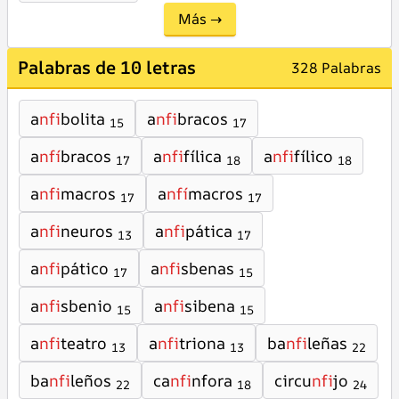
Más →
Palabras de 10 letras
328 Palabras
a
nfi
bolita
a
nfi
bracos
15
17
a
nfí
bracos
a
nfi
fílica
a
nfi
fílico
17
18
18
a
nfi
macros
a
nfí
macros
17
17
a
nfi
neuros
a
nfi
pática
13
17
a
nfi
pático
a
nfi
sbenas
17
15
a
nfi
sbenio
a
nfi
sibena
15
15
a
nfi
teatro
a
nfi
triona
ba
nfi
leñas
13
13
22
ba
nfi
leños
ca
nfi
nfora
circu
nfi
jo
22
18
24