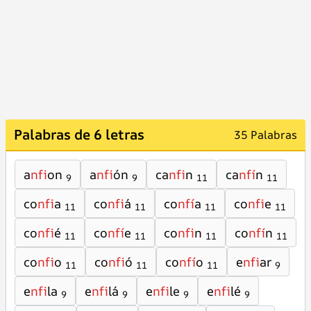
Palabras de 6 letras
35 Palabras
a
nfi
on
a
nfi
ón
ca
nfi
n
ca
nfí
n
9
9
11
11
co
nfi
a
co
nfi
á
co
nfí
a
co
nfi
e
11
11
11
11
co
nfi
é
co
nfí
e
co
nfi
n
co
nfí
n
11
11
11
11
co
nfi
o
co
nfi
ó
co
nfí
o
e
nfi
ar
11
11
11
9
e
nfi
la
e
nfi
lá
e
nfi
le
e
nfi
lé
9
9
9
9