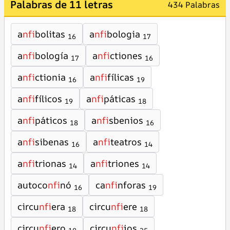
Palabras de 11 letras
434 Palabras
a
nfi
bolitas
a
nfi
bologia
16
17
a
nfi
bología
a
nfi
ctiones
17
16
a
nfi
ctionia
a
nfi
fílicas
16
19
a
nfi
fílicos
a
nfi
páticas
19
18
a
nfi
páticos
a
nfi
sbenios
18
16
a
nfi
sibenas
a
nfi
teatros
16
14
a
nfi
trionas
a
nfi
triones
14
14
autoco
nfi
nó
ca
nfi
nforas
16
19
circu
nfi
era
circu
nfi
ere
18
18
circu
nfi
ero
circu
nfi
jos