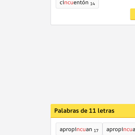
ci
ncu
entón
14
Palabras de 11 letras
apropi
ncu
an
apropi
ncu
17