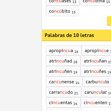
co
ncu
ases
co
ncu
bina
13
15
co
ncú
bito
15
Palabras de 10 letras
apropi
ncu
a
apropi
ncu
e
16
atri
ncu
ñad
atri
ncu
ñan
20
1
atri
ncu
ñen
atri
ncu
ñes
19
1
ca
ncu
nense
carbu
ncu
lo
14
carra
ncu
do
caru
ncu
lar
21
1
ci
ncu
entas
ci
ncu
enten
14
1