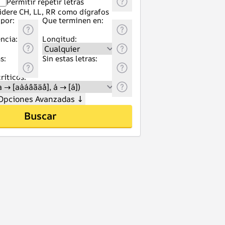
Permitir repetir letras
idere CH, LL, RR como dígrafos
por:
Que terminen en:
ncia:
Longitud:
s:
Sin estas letras:
ríticos:
Opciones Avanzadas
↓
Buscar