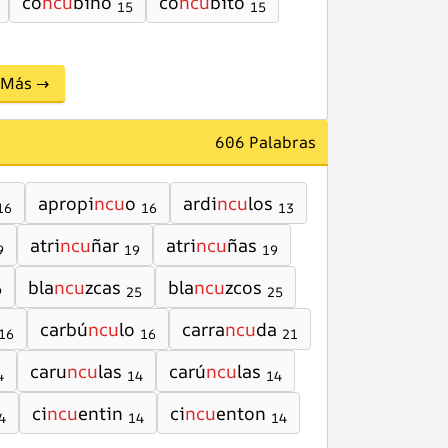
co
ncu
bino
co
ncu
bito
15
15
Más →
606 Palabras
apropi
ncu
o
ardi
ncu
los
16
16
13
atri
ncu
ñar
atri
ncu
ñas
9
19
19
bla
ncu
zcas
bla
ncu
zcos
9
25
25
carbú
ncu
lo
carra
ncu
da
16
16
21
caru
ncu
las
carú
ncu
las
4
14
14
ci
ncu
entin
ci
ncu
enton
4
14
14