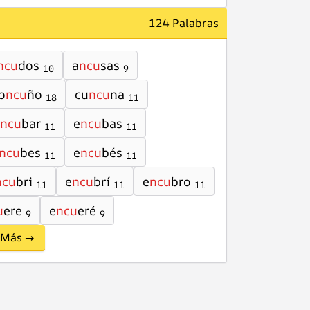
124 Palabras
ncu
dos
a
ncu
sas
10
9
o
ncu
ño
cu
ncu
na
18
11
ncu
bar
e
ncu
bas
11
11
ncu
bes
e
ncu
bés
11
11
ncu
bri
e
ncu
brí
e
ncu
bro
11
11
11
u
ere
e
ncu
eré
9
9
Más →