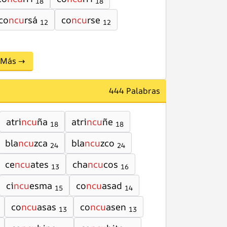
18
18
co
ncu
rsá
co
ncu
rse
12
12
Más →
444 Palabras
atri
ncu
ña
atri
ncu
ñe
18
18
bla
ncu
zca
bla
ncu
zco
24
24
ce
ncu
ates
cha
ncu
cos
13
16
ci
ncu
esma
co
ncu
asad
15
14
co
ncu
asas
co
ncu
asen
13
13