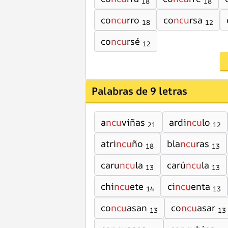
18
18
co
ncu
rro
co
ncu
rsa
18
12
co
ncu
rsé
12
Palabras de 9 letras
a
ncu
viñas
ardi
ncu
lo
21
12
atri
ncu
ño
bla
ncu
ras
18
13
caru
ncu
la
carú
ncu
la
13
13
chi
ncu
ete
ci
ncu
enta
14
13
co
ncu
asan
co
ncu
asar
13
13