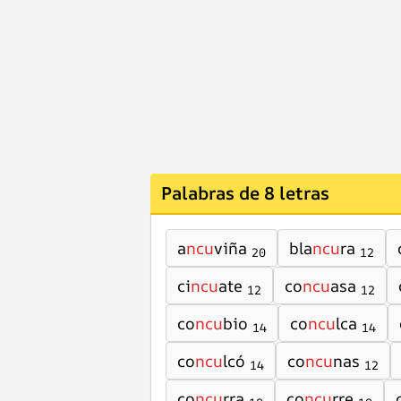
Palabras de 8 letras
a
ncu
viña
bla
ncu
ra
20
12
ci
ncu
ate
co
ncu
asa
12
12
co
ncu
bio
co
ncu
lca
14
14
co
ncu
lcó
co
ncu
nas
14
12
co
ncu
rra
co
ncu
rre