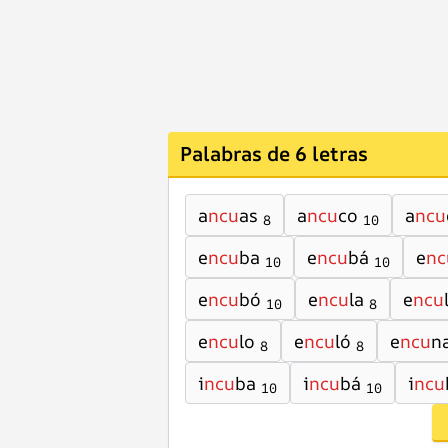
Palabras de 6 letras
a
ncu
as
a
ncu
co
a
ncu
8
10
e
ncu
ba
e
ncu
bá
e
nc
10
10
e
ncu
bó
e
ncu
la
e
ncu
10
8
e
ncu
lo
e
ncu
ló
e
ncu
n
8
8
i
ncu
ba
i
ncu
bá
i
ncu
10
10