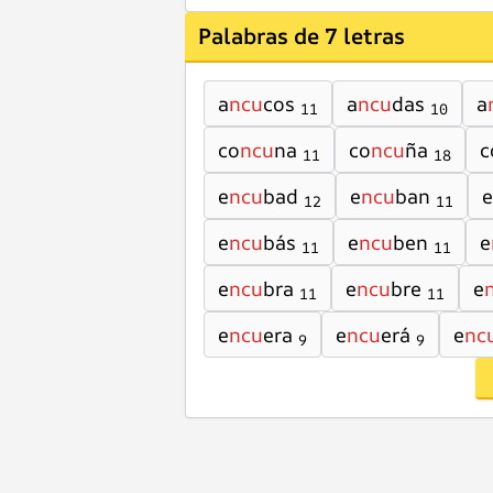
Palabras de 7 letras
a
ncu
cos
a
ncu
das
a
11
10
co
ncu
na
co
ncu
ña
c
11
18
e
ncu
bad
e
ncu
ban
e
12
11
e
ncu
bás
e
ncu
ben
e
11
11
e
ncu
bra
e
ncu
bre
e
11
11
e
ncu
era
e
ncu
erá
e
nc
9
9