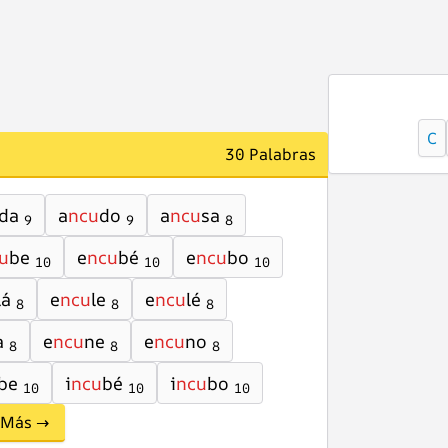
C
30 Palabras
da
a
ncu
do
a
ncu
sa
9
9
8
u
be
e
ncu
bé
e
ncu
bo
10
10
10
lá
e
ncu
le
e
ncu
lé
8
8
8
a
e
ncu
ne
e
ncu
no
8
8
8
be
i
ncu
bé
i
ncu
bo
10
10
10
Más →