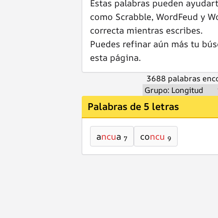
Estas palabras pueden ayudar
como Scrabble, WordFeud y Wor
correcta mientras escribes.
Puedes refinar aún más tu bús
esta página.
3688 palabras enco
Palabras de 5 letras
a
ncu
a
co
ncu
7
9