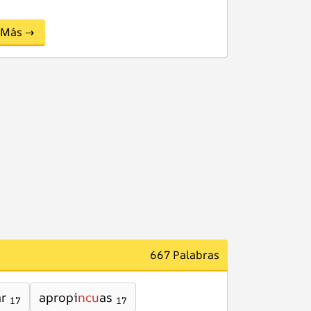
Más →
667 Palabras
ar
apropi
ncu
as
17
17