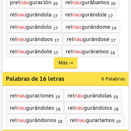
prei
nau
guración
rei
nau
gurábamos
20
20
rei
nau
gurándola
rei
nau
gurándole
17
17
rei
nau
gurándolo
rei
nau
gurándome
17
19
rei
nau
gurándoos
rei
nau
gurándose
17
17
rei
nau
gurándote
rei
nau
guráramos
17
18
Más →
Palabras de 16 letras
6 Palabras
rei
nau
guraciones
rei
nau
gurándolas
19
18
rei
nau
gurándoles
rei
nau
gurándolos
18
18
rei
nau
gurándonos
rei
nau
guraríamos
18
19