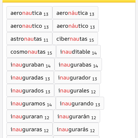
aero
nau
tica
aero
náu
tica
13
13
aero
nau
tico
aero
náu
tico
13
13
astro
nau
tas
ciber
nau
tas
11
15
cosmo
nau
tas
i
nau
ditable
15
14
i
nau
guraban
i
nau
gurabas
14
14
i
nau
guradas
i
nau
gurador
13
13
i
nau
gurados
i
nau
gurales
13
12
i
nau
guramos
i
nau
gurando
14
13
i
nau
guraran
i
nau
gurarán
12
12
i
nau
guraras
i
nau
gurarás
12
12