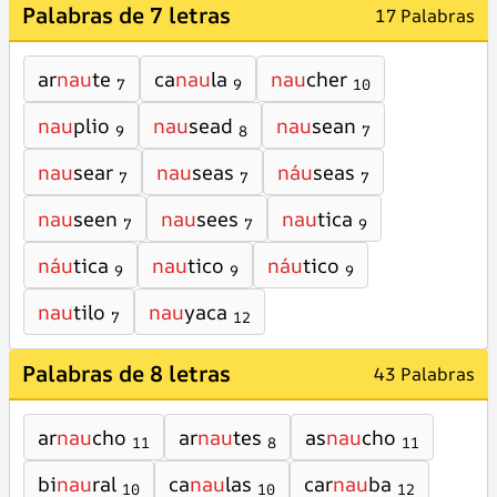
Palabras de 7 letras
17 Palabras
ar
nau
te
ca
nau
la
nau
cher
7
9
10
nau
plio
nau
sead
nau
sean
9
8
7
nau
sear
nau
seas
náu
seas
7
7
7
nau
seen
nau
sees
nau
tica
7
7
9
náu
tica
nau
tico
náu
tico
9
9
9
nau
tilo
nau
yaca
7
12
Palabras de 8 letras
43 Palabras
ar
nau
cho
ar
nau
tes
as
nau
cho
11
8
11
bi
nau
ral
ca
nau
las
car
nau
ba
10
10
12