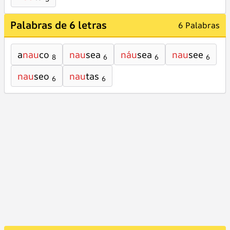
Palabras de 6 letras
6 Palabras
a
nau
co
nau
sea
náu
sea
nau
see
8
6
6
6
nau
seo
nau
tas
6
6