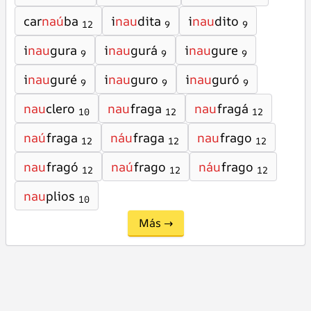
car
naú
ba
i
nau
dita
i
nau
dito
12
9
9
i
nau
gura
i
nau
gurá
i
nau
gure
9
9
9
i
nau
guré
i
nau
guro
i
nau
guró
9
9
9
nau
clero
nau
fraga
nau
fragá
10
12
12
naú
fraga
náu
fraga
nau
frago
12
12
12
nau
fragó
naú
frago
náu
frago
12
12
12
nau
plios
10
Más →