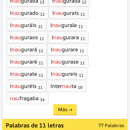
i
nau
guraba
i
nau
gurada
13
12
i
nau
gurado
i
nau
gurais
12
11
i
nau
guráis
i
nau
gurale
11
11
i
nau
guraos
i
nau
gurara
11
11
i
nau
gurará
i
nau
gurare
11
11
i
nau
guraré
i
nau
gurase
11
11
i
nau
gurate
i
nau
gureis
11
11
i
nau
guréis
inter
nau
ta
11
10
nau
fragaba
16
Más →
Palabras de 11 letras
77 Palabras