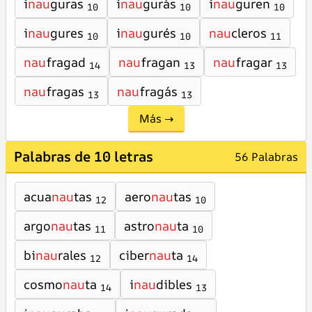
i
nau
guras
i
nau
gurás
i
nau
guren
10
10
10
i
nau
gures
i
nau
gurés
nau
cleros
10
10
11
nau
fragad
nau
fragan
nau
fragar
14
13
13
nau
fragas
nau
fragás
13
13
Más →
Palabras de 10 letras
56 Palabras
acua
nau
tas
aero
nau
tas
12
10
argo
nau
tas
astro
nau
ta
11
10
bi
nau
rales
ciber
nau
ta
12
14
cosmo
nau
ta
i
nau
dibles
14
13