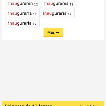
i
nau
guraren
i
nau
gurares
12
12
i
nau
guraria
i
nau
guraría
12
12
i
nau
gurarla
12
Más →