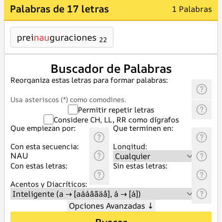
Palabras de 17 letras
1 Palabras
prei
nau
guraciones
22
Buscador de Palabras
Reorganiza estas letras para formar palabras:
Usa asteriscos (*) como comodines.
Permitir repetir letras
Considere CH, LL, RR como dígrafos
Que empiezan por:
Que terminen en:
Con esta secuencia:
Longitud:
Con estas letras:
Sin estas letras:
Acentos y Diacríticos:
Opciones Avanzadas
↓