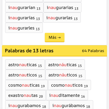
i
nau
gurarían
i
nau
gurarias
13
13
i
nau
gurarías
i
nau
gurarlas
13
13
i
nau
gurarles
13
Más →
Palabras de 13 letras
64 Palabras
astro
nau
ticas
astro
náu
ticas
15
15
astro
nau
ticos
astro
náu
ticos
15
15
cosmo
nau
ticas
cosmo
nau
ticos
19
19
exastro
nau
tas
i
nau
ditamente
20
16
i
nau
gurabamos
i
nau
gurábamos
18
18