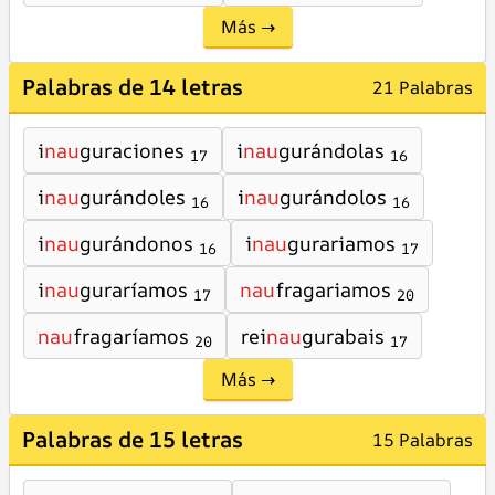
Más →
Palabras de 14 letras
21 Palabras
i
nau
guraciones
i
nau
gurándolas
17
16
i
nau
gurándoles
i
nau
gurándolos
16
16
i
nau
gurándonos
i
nau
gurariamos
16
17
i
nau
guraríamos
nau
fragariamos
17
20
nau
fragaríamos
rei
nau
gurabais
20
17
Más →
Palabras de 15 letras
15 Palabras