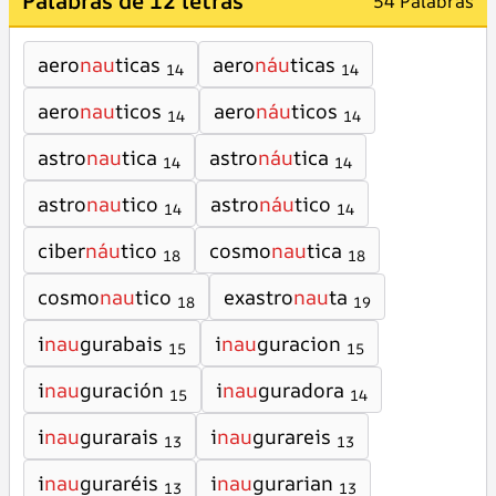
Palabras de 12 letras
54 Palabras
aero
nau
ticas
aero
náu
ticas
14
14
aero
nau
ticos
aero
náu
ticos
14
14
astro
nau
tica
astro
náu
tica
14
14
astro
nau
tico
astro
náu
tico
14
14
ciber
náu
tico
cosmo
nau
tica
18
18
cosmo
nau
tico
exastro
nau
ta
18
19
i
nau
gurabais
i
nau
guracion
15
15
i
nau
guración
i
nau
guradora
15
14
i
nau
gurarais
i
nau
gurareis
13
13
i
nau
guraréis
i
nau
gurarian
13
13