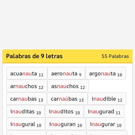
Palabras de 9 letras
55 Palabras
acua
nau
ta
aero
nau
ta
argo
nau
ta
11
9
10
ar
nau
chos
as
nau
chos
12
12
car
nau
bas
car
naú
bas
i
nau
dible
13
13
12
i
nau
ditas
i
nau
ditos
i
nau
gurad
10
10
11
i
nau
gural
i
nau
guran
i
nau
gurar
10
10
10