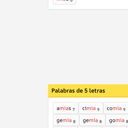
6
Palabras de 5 letras
a
mia
s
ci
mia
co
mia
7
9
9
ge
mia
ge
mía
go
mia
8
8