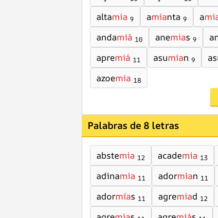
alta
mia
a
mia
nta
a
mi
9
9
anda
miá
ane
mia
s
a
10
9
apre
miá
asu
mia
n
as
11
9
azoe
mia
18
Palabras de 8 letras
abste
mia
acade
mia
12
13
adina
mia
ador
mia
n
11
11
ador
mía
s
agre
mia
d
11
12
agre
mia
s
agre
miá
s