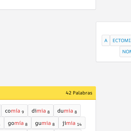
A
ECTOMI
NO
42 Palabras
co
mía
di
mia
du
mia
9
8
8
go
mía
gu
mia
ji
mia
8
8
8
14