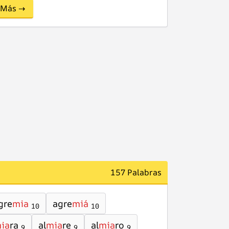
Más →
157 Palabras
gre
mia
agre
miá
10
10
ia
ra
al
mia
re
al
mia
ro
9
9
9