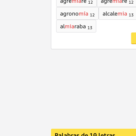
agre
mia
re
agre
mia
ré
12
12
agrono
mía
alcale
mia
12
13
al
mia
raba
13
Palabras de 10 letras