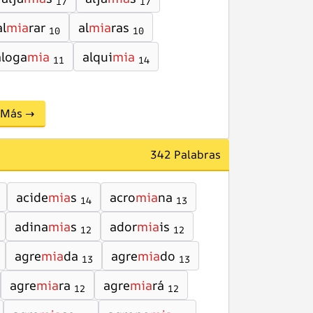
17
17
al
mia
rar
al
mia
ras
10
10
aloga
mia
alqui
mia
11
14
Más →
342 Palabras
acide
mia
s
acro
mia
na
14
13
adina
mia
s
ador
mia
is
12
12
agre
mia
da
agre
mia
do
13
13
agre
mia
ra
agre
mia
rá
12
12