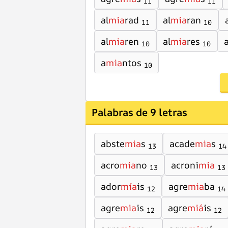
11
11
al
mia
rad
al
mia
ran
11
10
al
mia
ren
al
mia
res
10
10
a
mia
ntos
10
Palabras de 9 letras
abste
mia
s
acade
mia
s
13
14
acro
mia
no
acroni
mia
13
13
ador
mía
is
agre
mia
ba
12
14
agre
mia
is
agre
miá
is
12
12