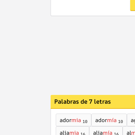
Palabras de 7 letras
ador
mia
ador
mía
a
10
10
alja
mia
alja
mía
al
m
16
16