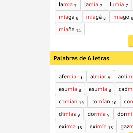
la
mia
la
mía
lu
mia
7
7
7
mia
ga
mia
gá
mia
go
8
8
mia
ña
14
Palabras de 6 letras
afe
mia
al
mia
r
ami
m
11
8
asu
mia
asu
mía
cad
m
8
8
co
mia
n
co
mía
n
co
10
10
di
mia
s
dor
mia
dor
mí
9
9
exi
mia
exi
mía
gaz
m
15
15