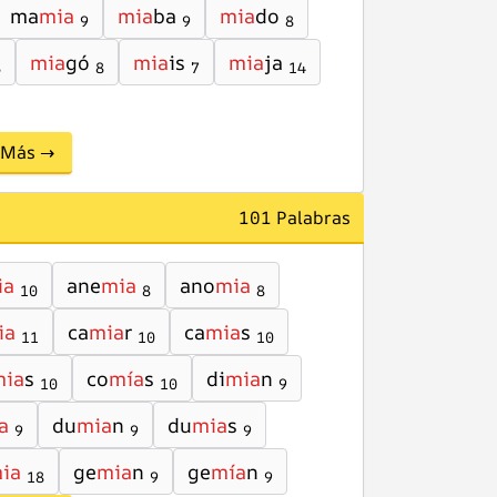
ma
mia
mia
ba
mia
do
9
9
8
mia
gó
mia
is
mia
ja
8
8
7
14
Más →
101 Palabras
ia
ane
mia
ano
mia
10
8
8
ia
ca
mia
r
ca
mia
s
11
10
10
mia
s
co
mía
s
di
mia
n
10
10
9
a
du
mia
n
du
mia
s
9
9
9
ia
ge
mia
n
ge
mía
n
18
9
9