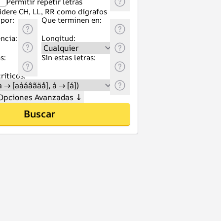
Permitir repetir letras
idere CH, LL, RR como dígrafos
por:
Que terminen en:
ncia:
Longitud:
s:
Sin estas letras:
ríticos:
Opciones Avanzadas
↓
Buscar