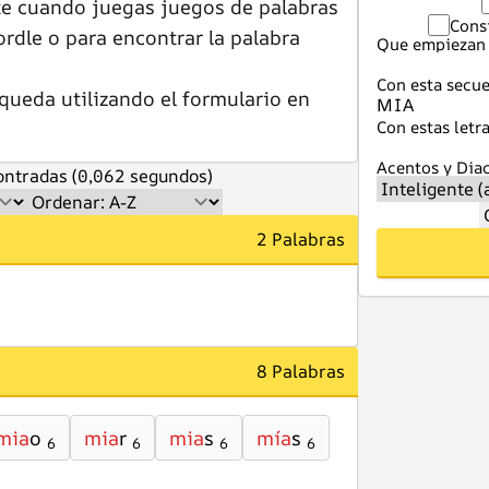
te cuando juegas juegos de palabras
Cons
dle o para encontrar la palabra
Que empiezan 
Con esta secue
queda utilizando el formulario en
Con estas letra
Acentos y Diac
ntradas (0,062 segundos)
2 Palabras
8 Palabras
mia
o
mia
r
mia
s
mía
s
6
6
6
6