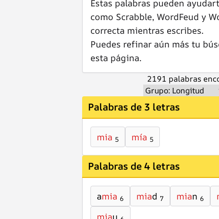
Estas palabras pueden ayudar
como Scrabble, WordFeud y Wor
correcta mientras escribes.
Puedes refinar aún más tu bús
esta página.
2191 palabras enco
Palabras de 3 letras
mia
mía
5
5
Palabras de 4 letras
a
mia
mia
d
mia
n
6
7
6
mia
u