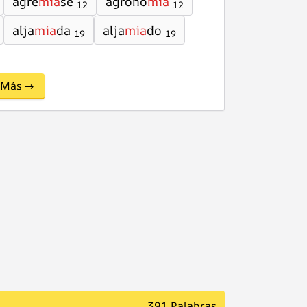
agre
mia
se
agrono
mia
12
12
alja
mia
da
alja
mia
do
19
19
Más →
391 Palabras