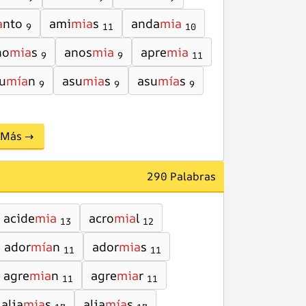
a
nto
ami
mia
s
anda
mia
9
11
10
no
mia
s
anos
mia
apre
mia
9
9
11
u
mía
n
asu
mia
s
asu
mía
s
9
9
9
Más →
290 Palabras
acide
mia
acro
mia
l
13
12
ador
mía
n
ador
mia
s
11
11
agre
mia
n
agre
mia
r
11
11
alja
mia
s
alja
mía
s