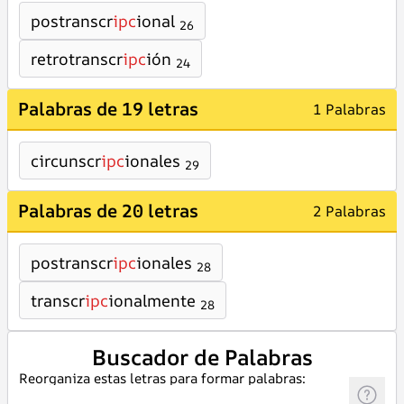
postranscr
ipc
ional
26
retrotranscr
ipc
ión
24
Palabras de 19 letras
1 Palabras
circunscr
ipc
ionales
29
Palabras de 20 letras
2 Palabras
postranscr
ipc
ionales
28
transcr
ipc
ionalmente
28
Buscador de Palabras
Reorganiza estas letras para formar palabras: