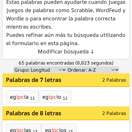
Estas palabras pueden ayudarte cuando juegas
juegos de palabras como Scrabble, WordFeud y
Wordle o para encontrar la palabra correcta
mientras escribes.
Puedes refinar aún más tu búsqueda utilizando
el formulario en esta página.
Modificar búsqueda ↓
65 palabras encontradas (0,023 segundos)
Palabras de 7 letras
2 Palabras
eg
ipc
ia
eg
ipc
io
12
12
Palabras de 8 letras
2 Palabras
eg
ipc
ias
eg
ipc
ios
13
13