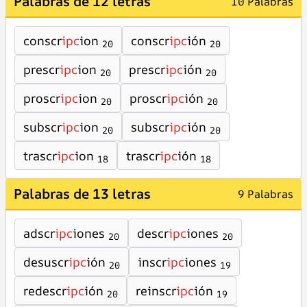
Palabras de 12 letras
10 Palabras
conscr
ipc
ion
conscr
ipc
ión
20
20
prescr
ipc
ion
prescr
ipc
ión
20
20
proscr
ipc
ion
proscr
ipc
ión
20
20
subscr
ipc
ion
subscr
ipc
ión
20
20
trascr
ipc
ion
trascr
ipc
ión
18
18
Palabras de 13 letras
9 Palabras
adscr
ipc
iones
descr
ipc
iones
20
20
desuscr
ipc
ión
inscr
ipc
iones
20
19
redescr
ipc
ión
reinscr
ipc
ión
20
19