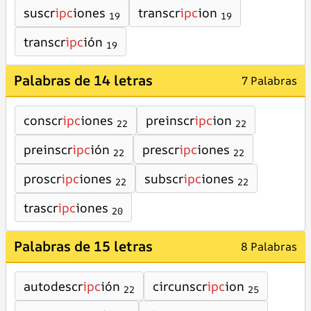
suscr
ipc
iones
transcr
ipc
ion
19
19
transcr
ipc
ión
19
Palabras de 14 letras
7 Palabras
conscr
ipc
iones
preinscr
ipc
ion
22
22
preinscr
ipc
ión
prescr
ipc
iones
22
22
proscr
ipc
iones
subscr
ipc
iones
22
22
trascr
ipc
iones
20
Palabras de 15 letras
8 Palabras
autodescr
ipc
ión
circunscr
ipc
ion
22
25