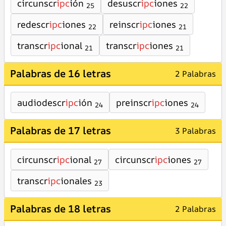
circunscr
ipc
ión
desuscr
ipc
iones
25
22
redescr
ipc
iones
reinscr
ipc
iones
22
21
transcr
ipc
ional
transcr
ipc
iones
21
21
Palabras de 16 letras
2 Palabras
audiodescr
ipc
ión
preinscr
ipc
iones
24
24
Palabras de 17 letras
3 Palabras
circunscr
ipc
ional
circunscr
ipc
iones
27
27
transcr
ipc
ionales
23
Palabras de 18 letras
2 Palabras