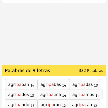
Palabras de 9 letras
332 Palabras
agr
ipa
ban
agr
ipa
bas
agr
ipa
das
14
14
13
agr
ipa
dos
agr
ipa
lma
agr
ipa
mos
13
14
14
agr
ipa
ndo
agr
ipa
ran
agr
ipa
rán
13
12
12