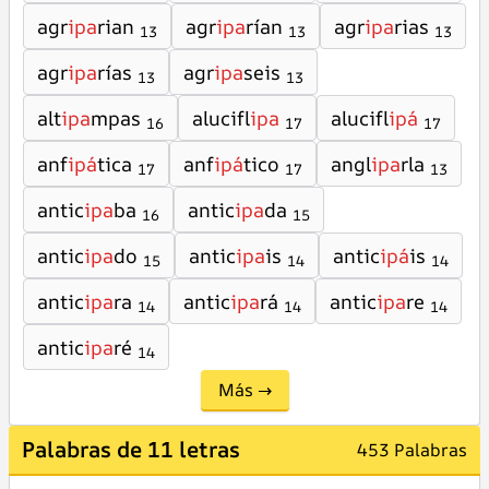
agr
ipa
rian
agr
ipa
rían
agr
ipa
rias
13
13
13
agr
ipa
rías
agr
ipa
seis
13
13
alt
ipa
mpas
alucifl
ipa
alucifl
ipá
16
17
17
anf
ipá
tica
anf
ipá
tico
angl
ipa
rla
17
17
13
antic
ipa
ba
antic
ipa
da
16
15
antic
ipa
do
antic
ipa
is
antic
ipá
is
15
14
14
antic
ipa
ra
antic
ipa
rá
antic
ipa
re
14
14
14
antic
ipa
ré
14
Más →
Palabras de 11 letras
453 Palabras