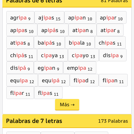
Palabras de 6 letras
81 Palabras
agr
ipa
aj
ipa
s
ap
ipa
n
ap
ipa
r
9
15
10
10
ap
ipa
s
ap
ipá
s
at
ipa
n
at
ipa
r
10
10
8
8
at
ipa
s
ba
ipá
s
b
ipa
la
ch
ipa
s
8
10
10
11
ch
ipá
s
c
ipa
ya
c
ipa
yo
dis
ipa
11
13
13
9
dis
ipá
eg
ipa
n
emp
ipa
9
9
12
equ
ipa
equ
ipá
fl
ipa
d
fl
ipa
n
12
12
12
11
fl
ipa
r
fl
ipa
s
11
11
Más →
Palabras de 7 letras
173 Palabras