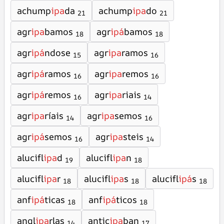
achump
ipa
da
achump
ipa
do
21
21
agr
ipa
bamos
agr
ipá
bamos
18
18
agr
ipá
ndose
agr
ipa
ramos
15
16
agr
ipá
ramos
agr
ipa
remos
16
16
agr
ipá
remos
agr
ipa
riais
16
14
agr
ipa
ríais
agr
ipa
semos
14
16
agr
ipá
semos
agr
ipa
steis
16
14
alucifl
ipa
d
alucifl
ipa
n
19
18
alucifl
ipa
r
alucifl
ipa
s
alucifl
ipá
s
18
18
18
anf
ipá
ticas
anf
ipá
ticos
18
18
angl
ipa
rlas
antic
ipa
ban
14
17