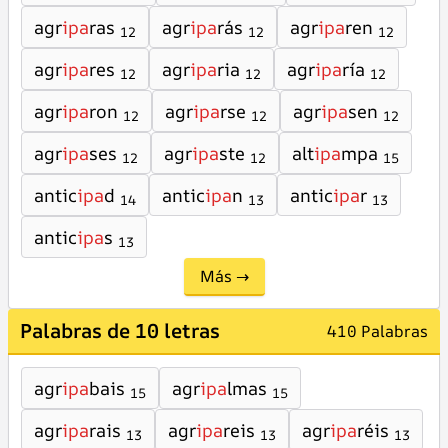
agr
ipa
ras
agr
ipa
rás
agr
ipa
ren
12
12
12
agr
ipa
res
agr
ipa
ria
agr
ipa
ría
12
12
12
agr
ipa
ron
agr
ipa
rse
agr
ipa
sen
12
12
12
agr
ipa
ses
agr
ipa
ste
alt
ipa
mpa
12
12
15
antic
ipa
d
antic
ipa
n
antic
ipa
r
14
13
13
antic
ipa
s
13
Más →
Palabras de 10 letras
410 Palabras
agr
ipa
bais
agr
ipa
lmas
15
15
agr
ipa
rais
agr
ipa
reis
agr
ipa
réis
13
13
13