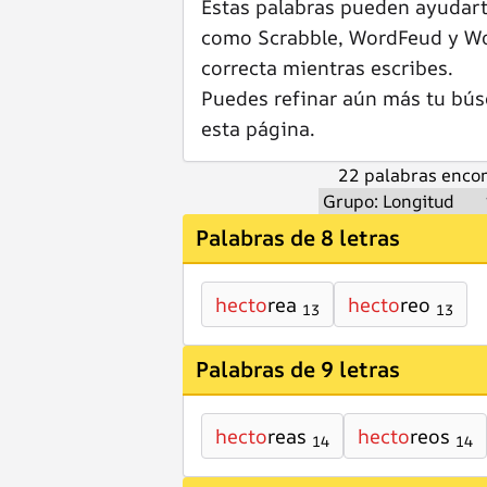
Estas palabras pueden ayudar
como Scrabble, WordFeud y Wor
correcta mientras escribes.
Puedes refinar aún más tu bús
esta página.
22 palabras encon
Palabras de 8 letras
hecto
rea
hecto
reo
13
13
Palabras de 9 letras
hecto
reas
hecto
reos
14
14