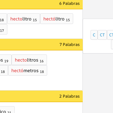
6 Palabras
hecto
litro
hectó
litro
18
15
15
17
C
CT
C
7 Palabras
os
hecto
litros
19
16
hectó
metros
18
18
2 Palabras
ico
21