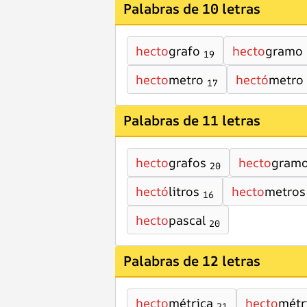
Palabras de 10 letras
hecto
grafo
hecto
gramo
19
hecto
metro
hectó
metro
17
Palabras de 11 letras
hecto
grafos
hecto
gram
20
hectó
litros
hecto
metros
16
hecto
pascal
20
Palabras de 12 letras
hecto
métrica
hecto
métr
21