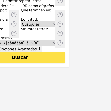
Permitir repetir letras
idere CH, LL, RR como dígrafos
por:
Que terminen en:
ncia:
Longitud:
s:
Sin estas letras:
ríticos:
Opciones Avanzadas
↓
Buscar