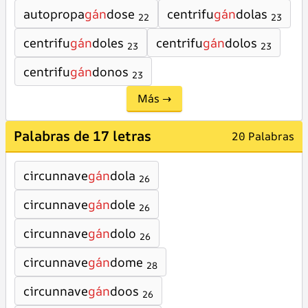
autopropa
gán
dose
centrifu
gán
dolas
22
23
centrifu
gán
doles
centrifu
gán
dolos
23
23
centrifu
gán
donos
23
Más →
Palabras de 17 letras
20 Palabras
circunnave
gán
dola
26
circunnave
gán
dole
26
circunnave
gán
dolo
26
circunnave
gán
dome
28
circunnave
gán
doos
26