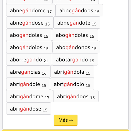
abne
gán
dome
abne
gán
doos
17
15
abne
gán
dose
abne
gán
dote
15
15
abo
gán
dolas
abo
gán
doles
15
15
abo
gán
dolos
abo
gán
donos
15
15
aborre
gan
do
abotar
gan
do
21
15
abre
gan
cias
abri
gán
dola
16
15
abri
gán
dole
abri
gán
dolo
15
15
abri
gán
dome
abri
gán
doos
17
15
abri
gán
dose
15
Más →