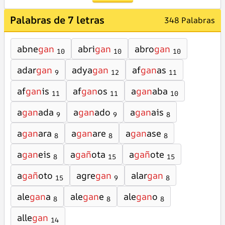
Palabras de 7 letras
348 Palabras
abne
gan
abri
gan
abro
gan
10
10
10
adar
gan
adya
gan
af
gan
as
9
12
11
af
gan
is
af
gan
os
a
gan
aba
11
11
10
a
gan
ada
a
gan
ado
a
gan
ais
9
9
8
a
gan
ara
a
gan
are
a
gan
ase
8
8
8
a
gan
eis
a
gañ
ota
a
gañ
ote
8
15
15
a
gañ
oto
agre
gan
alar
gan
15
9
8
ale
gan
a
ale
gan
e
ale
gan
o
8
8
8
alle
gan
14