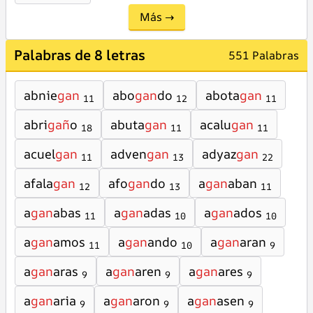
Más →
Palabras de 8 letras
551 Palabras
abnie
gan
abo
gan
do
abota
gan
11
12
11
abri
gañ
o
abuta
gan
acalu
gan
18
11
11
acuel
gan
adven
gan
adyaz
gan
11
13
22
afala
gan
afo
gan
do
a
gan
aban
12
13
11
a
gan
abas
a
gan
adas
a
gan
ados
11
10
10
a
gan
amos
a
gan
ando
a
gan
aran
11
10
9
a
gan
aras
a
gan
aren
a
gan
ares
9
9
9
a
gan
aria
a
gan
aron
a
gan
asen
9
9
9