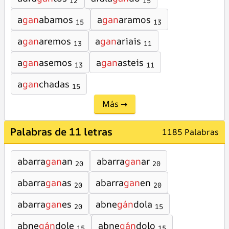
12
15
a
gan
abamos
a
gan
aramos
15
13
a
gan
aremos
a
gan
ariais
13
11
a
gan
asemos
a
gan
asteis
13
11
a
gan
chadas
15
Más →
Palabras de 11 letras
1185 Palabras
abarra
gan
an
abarra
gan
ar
20
20
abarra
gan
as
abarra
gan
en
20
20
abarra
gan
es
abne
gán
dola
20
15
abne
gán
dole
abne
gán
dolo
15
15