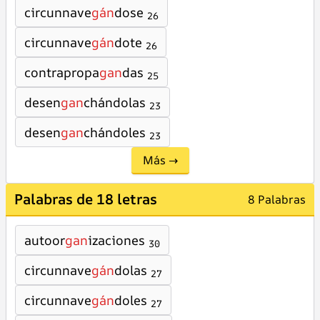
circunnave
gán
dose
26
circunnave
gán
dote
26
contrapropa
gan
das
25
desen
gan
chándolas
23
desen
gan
chándoles
23
Más →
Palabras de 18 letras
8 Palabras
autoor
gan
izaciones
30
circunnave
gán
dolas
27
circunnave
gán
doles
27