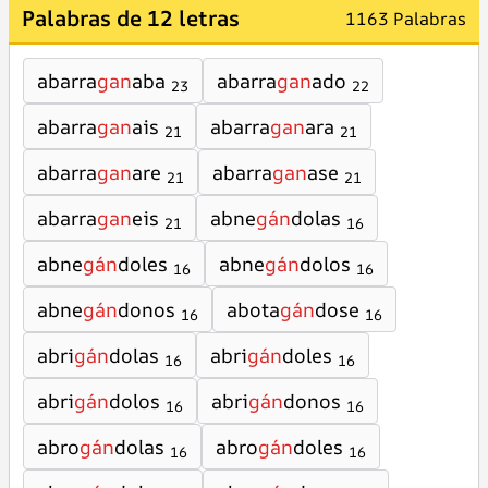
Palabras de 12 letras
1163 Palabras
abarra
gan
aba
abarra
gan
ado
23
22
abarra
gan
ais
abarra
gan
ara
21
21
abarra
gan
are
abarra
gan
ase
21
21
abarra
gan
eis
abne
gán
dolas
21
16
abne
gán
doles
abne
gán
dolos
16
16
abne
gán
donos
abota
gán
dose
16
16
abri
gán
dolas
abri
gán
doles
16
16
abri
gán
dolos
abri
gán
donos
16
16
abro
gán
dolas
abro
gán
doles
16
16