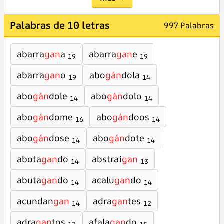
Palabras de 10 letras
997 Palabras
abarra
gan
a
abarra
gan
e
19
19
abarra
gan
o
abo
gán
dola
19
14
abo
gán
dole
abo
gán
dolo
14
14
abo
gán
dome
abo
gán
doos
16
14
abo
gán
dose
abo
gán
dote
14
14
abota
gan
do
abstrai
gan
14
13
abuta
gan
do
acalu
gan
do
14
14
acundan
gan
adra
gan
tes
14
12
adra
gan
tos
afala
gan
do