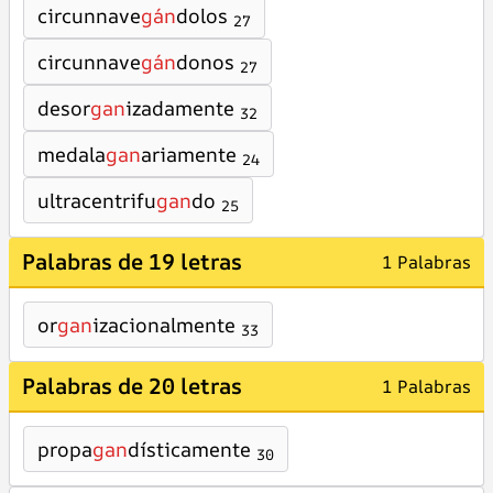
circunnave
gán
dolos
27
circunnave
gán
donos
27
desor
gan
izadamente
32
medala
gan
ariamente
24
ultracentrifu
gan
do
25
Palabras de 19 letras
1 Palabras
or
gan
izacionalmente
33
Palabras de 20 letras
1 Palabras
propa
gan
dísticamente
30