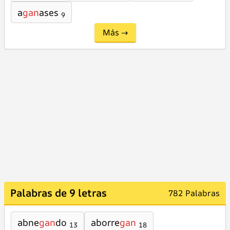
a
gan
ases
9
Más →
Palabras de 9 letras
782 Palabras
abne
gan
do
aborre
gan
13
18