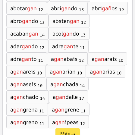
abotar
gan
abri
gan
do
abri
gañ
os
12
13
19
abro
gan
do
absten
gan
13
12
acaban
gan
acol
gan
do
14
13
adar
gan
do
adra
gan
te
12
11
adra
gan
to
a
gan
abais
a
gan
arais
11
12
10
a
gan
areis
a
gan
arian
a
gan
arias
10
10
10
a
gan
aseis
a
gan
chada
10
14
a
gan
chado
a
gan
dalle
14
17
a
gan
grena
a
gan
grene
11
11
a
gan
greno
a
gan
ipeas
11
12
Más →