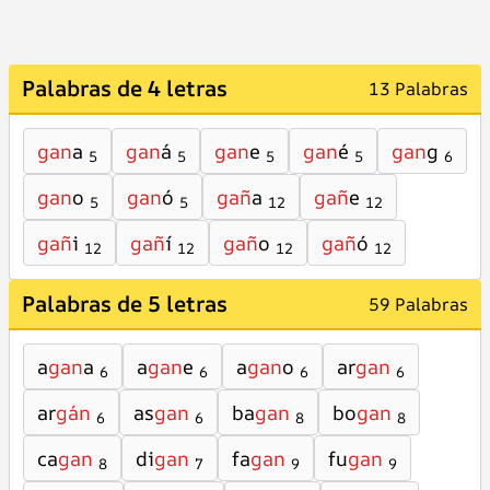
Palabras de 4 letras
13 Palabras
gan
a
gan
á
gan
e
gan
é
gan
g
5
5
5
5
6
gan
o
gan
ó
gañ
a
gañ
e
5
5
12
12
gañ
i
gañ
í
gañ
o
gañ
ó
12
12
12
12
Palabras de 5 letras
59 Palabras
a
gan
a
a
gan
e
a
gan
o
ar
gan
6
6
6
6
ar
gán
as
gan
ba
gan
bo
gan
6
6
8
8
ca
gan
di
gan
fa
gan
fu
gan
8
7
9
9