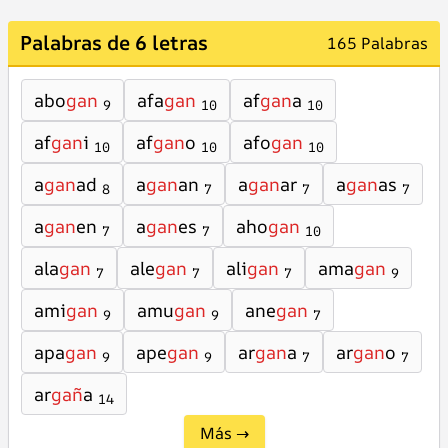
Palabras de 6 letras
165 Palabras
abo
gan
afa
gan
af
gan
a
9
10
10
af
gan
i
af
gan
o
afo
gan
10
10
10
a
gan
ad
a
gan
an
a
gan
ar
a
gan
as
8
7
7
7
a
gan
en
a
gan
es
aho
gan
7
7
10
ala
gan
ale
gan
ali
gan
ama
gan
7
7
7
9
ami
gan
amu
gan
ane
gan
9
9
7
apa
gan
ape
gan
ar
gan
a
ar
gan
o
9
9
7
7
ar
gañ
a
14
Más →