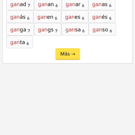
gan
ad
gan
an
gan
ar
gan
as
7
6
6
6
gan
ás
gan
en
gan
es
gan
és
6
6
6
6
gan
ga
gan
gs
gan
sa
gan
so
7
7
6
6
gan
ta
6
Más →