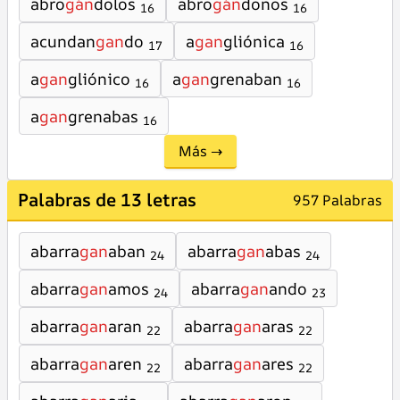
abro
gán
dolos
abro
gán
donos
16
16
acundan
gan
do
a
gan
gliónica
17
16
a
gan
gliónico
a
gan
grenaban
16
16
a
gan
grenabas
16
Más →
Palabras de 13 letras
957 Palabras
abarra
gan
aban
abarra
gan
abas
24
24
abarra
gan
amos
abarra
gan
ando
24
23
abarra
gan
aran
abarra
gan
aras
22
22
abarra
gan
aren
abarra
gan
ares
22
22