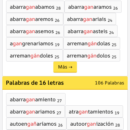
abarra
gan
abamos
abarra
gan
aramos
28
26
abarra
gan
aremos
abarra
gan
ariais
26
24
abarra
gan
asemos
abarra
gan
asteis
26
24
a
gan
grenariamos
arreman
gán
dolas
19
25
arreman
gán
doles
arreman
gán
dolos
25
25
Más →
Palabras de 16 letras
106 Palabras
abarra
gan
amiento
27
abarra
gan
ariamos
atra
gan
tamientos
27
19
autoen
gañ
aríamos
autoor
gan
ización
26
28