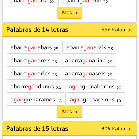
abarra
gan
aria
abarra
gan
aron
22
22
Más →
Palabras de 14 letras
556 Palabras
abarra
gan
abais
abarra
gan
arais
25
23
abarra
gan
areis
abarra
gan
arian
23
23
abarra
gan
arias
abarra
gan
aseis
23
23
aborre
gán
donos
a
gan
grenabamos
24
20
a
gan
grenaramos
a
gan
grenaremos
18
18
Más →
Palabras de 15 letras
309 Palabras