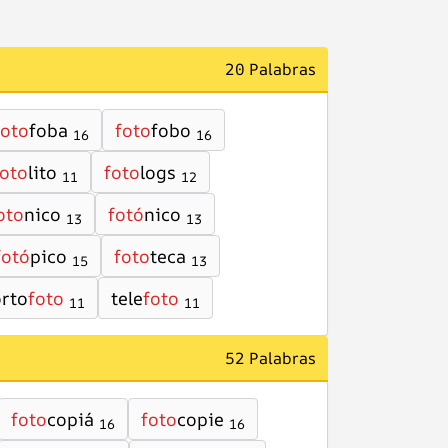
20 Palabras
foto
foba
foto
fobo
16
16
foto
lito
foto
logs
11
12
oto
nico
fotó
nico
13
13
fotó
pico
foto
teca
15
13
orto
foto
tele
foto
11
11
52 Palabras
foto
copiá
foto
copie
16
16