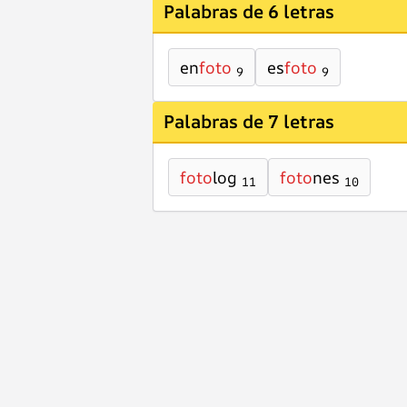
Palabras de 6 letras
en
foto
es
foto
9
9
Palabras de 7 letras
foto
log
foto
nes
11
10