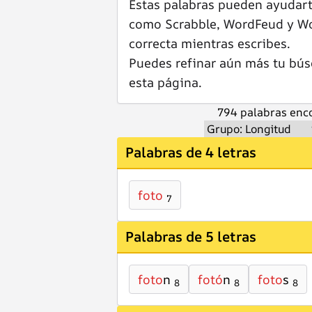
Estas palabras pueden ayudar
como Scrabble, WordFeud y Wor
correcta mientras escribes.
Puedes refinar aún más tu bús
esta página.
794 palabras enco
Palabras de 4 letras
foto
7
Palabras de 5 letras
foto
n
fotó
n
foto
s
8
8
8