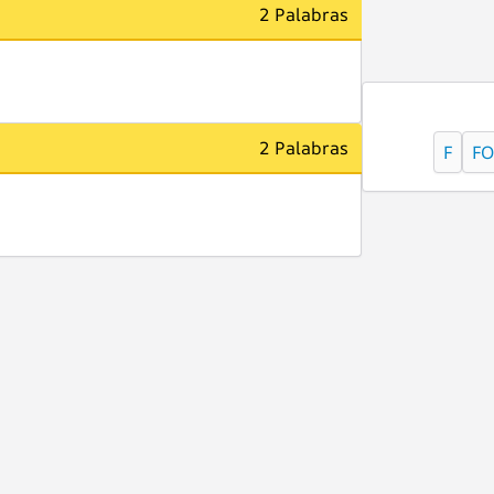
2 Palabras
2 Palabras
F
FO