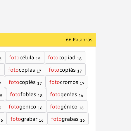
66 Palabras
foto
célula
foto
copiad
6
15
18
foto
copias
foto
copiás
7
17
17
foto
copiés
foto
cromos
7
17
17
foto
fobias
foto
genias
5
18
14
foto
genico
foto
génico
6
16
16
foto
grabar
foto
grabas
16
16
16