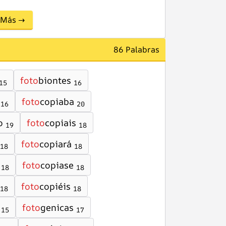
Más →
86 Palabras
foto
biontes
15
16
foto
copiaba
16
20
o
foto
copiais
19
18
foto
copiará
18
18
foto
copiase
18
18
foto
copiéis
18
18
foto
genicas
15
17