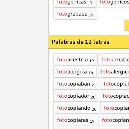
foto
génicas
foto
genico
17
foto
grababa
19
Palabras de 12 letras
foto
acústica
foto
acústi
19
foto
alergica
foto
alergic
18
foto
copiaban
foto
copia
21
foto
copiador
foto
copia
20
foto
copiando
foto
copia
20
foto
copiaras
foto
copiar
19