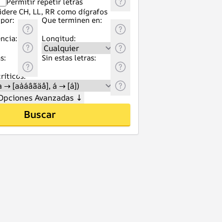
Permitir repetir letras
idere CH, LL, RR como dígrafos
por:
Que terminen en:
ncia:
Longitud:
s:
Sin estas letras:
ríticos:
Opciones Avanzadas
↓
Buscar