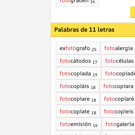
foto
graben
16
Palabras de 11 letras
ex
fotó
grafo
foto
alergia
25
foto
cátodos
foto
células
17
foto
copiada
foto
copiad
19
foto
copiáis
foto
copiara
18
foto
copiare
foto
copiaré
18
foto
copiate
foto
copieis
18
foto
emisión
foto
galería
16