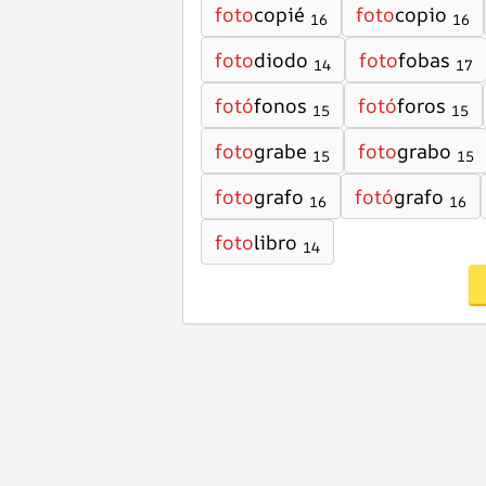
foto
copié
foto
copio
16
16
foto
diodo
foto
fobas
14
17
fotó
fonos
fotó
foros
15
15
foto
grabe
foto
grabo
15
15
foto
grafo
fotó
grafo
16
16
foto
libro
14