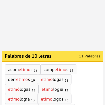
Palabras de 10 letras
11 Palabras
acom
etimo
s
comp
etimo
s
16
18
derr
etimo
s
etimo
logas
19
13
etimó
logas
etimo
logia
13
13
etimo
logía
etimo
logos
13
13