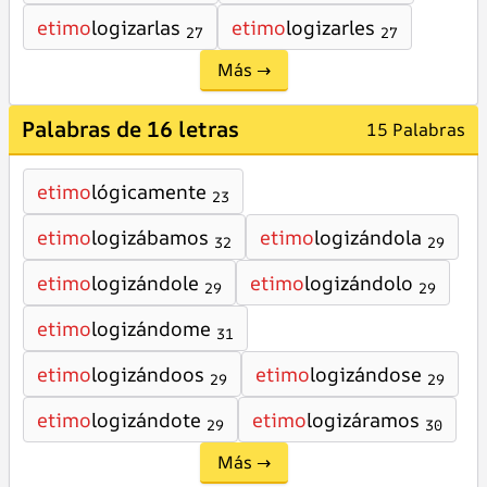
etimo
logizarlas
etimo
logizarles
27
27
Más →
Palabras de 16 letras
15 Palabras
etimo
lógicamente
23
etimo
logizábamos
etimo
logizándola
32
29
etimo
logizándole
etimo
logizándolo
29
29
etimo
logizándome
31
etimo
logizándoos
etimo
logizándose
29
29
etimo
logizándote
etimo
logizáramos
29
30
Más →