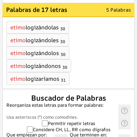
Palabras de 17 letras
5 Palabras
etimo
logizándolas
30
etimo
logizándoles
30
etimo
logizándolos
30
etimo
logizándonos
30
etimo
logizaríamos
31
Buscador de Palabras
Reorganiza estas letras para formar palabras:
Usa asteriscos (*) como comodines.
Permitir repetir letras
Considere CH, LL, RR como dígrafos
Que empiezan por:
Que terminen en: