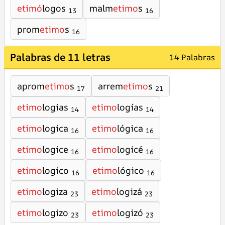
etimó
logos
malm
etimo
s
13
16
prom
etimo
s
16
Palabras de 11 letras
14 Palabras
aprom
etimo
s
arrem
etimo
s
17
21
etimo
logias
etimo
logías
14
14
etimo
logica
etimo
lógica
16
16
etimo
logice
etimo
logicé
16
16
etimo
logico
etimo
lógico
16
16
etimo
logiza
etimo
logizá
23
23
etimo
logizo
etimo
logizó
23
23