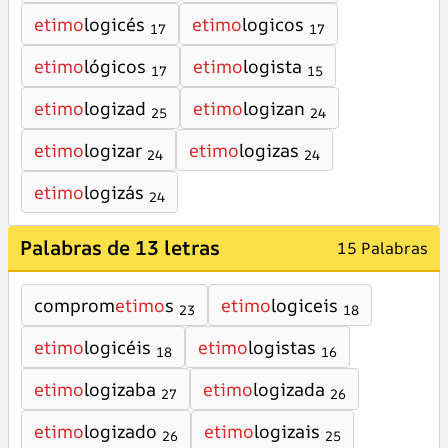
etimo
logicés
etimo
logicos
17
17
etimo
lógicos
etimo
logista
17
15
etimo
logizad
etimo
logizan
25
24
etimo
logizar
etimo
logizas
24
24
etimo
logizás
24
Palabras de 13 letras
15 Palabras
comprom
etimo
s
etimo
logiceis
23
18
etimo
logicéis
etimo
logistas
18
16
etimo
logizaba
etimo
logizada
27
26
etimo
logizado
etimo
logizais
26
25