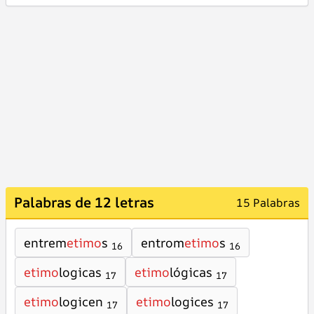
Palabras de 12 letras
15 Palabras
entrem
etimo
s
entrom
etimo
s
16
16
etimo
logicas
etimo
lógicas
17
17
etimo
logicen
etimo
logices
17
17