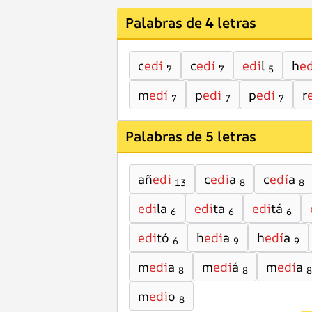
Palabras de 4 letras
c
edi
c
edí
edi
l
h
ed
7
7
5
m
edí
p
edi
p
edí
r
7
7
7
Palabras de 5 letras
añ
edi
c
edi
a
c
edí
a
13
8
8
edi
la
edi
ta
edi
tá
6
6
6
edi
tó
h
edi
a
h
edí
a
6
9
9
m
edi
a
m
edi
á
m
edí
a
8
8
8
m
edi
o
8