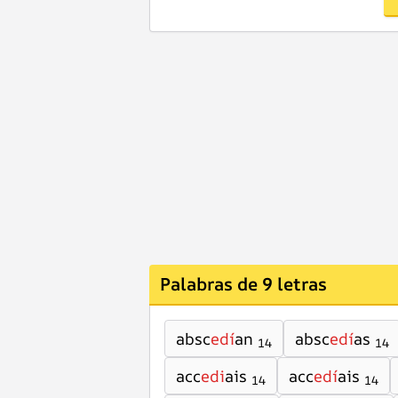
Palabras de 9 letras
absc
edí
an
absc
edí
as
14
14
acc
edi
ais
acc
edí
ais
14
14