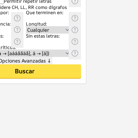
Permitir repetir letras
idere CH, LL, RR como dígrafos
por:
Que terminen en:
ncia:
Longitud:
s:
Sin estas letras:
ríticos:
Opciones Avanzadas
↓
Buscar