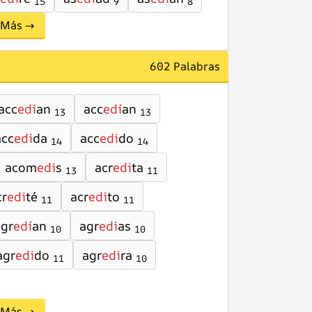
15
9
8
Más →
602 Palabras
acc
edi
an
acc
edí
an
13
13
acc
edi
da
acc
edi
do
14
14
acom
edi
s
acr
edi
ta
13
11
cr
edi
té
acr
edi
to
11
11
agr
edí
an
agr
edi
as
10
10
agr
edi
do
agr
edi
ra
11
10
Más →