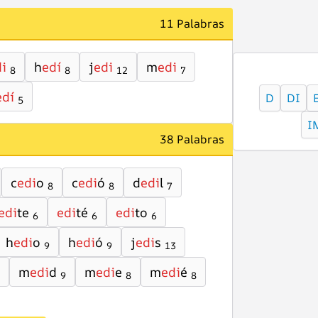
11 Palabras
i
h
edí
j
edi
m
edi
8
8
12
7
edí
D
DI
5
I
38 Palabras
c
edi
o
c
edi
ó
d
edi
l
8
8
7
edi
te
edi
té
edi
to
6
6
6
h
edi
o
h
edi
ó
j
edi
s
9
9
13
m
edi
d
m
edi
e
m
edi
é
9
8
8