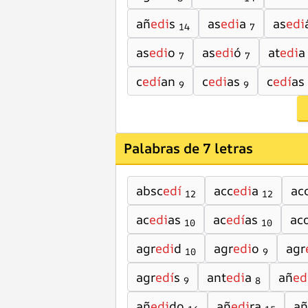
añ
edi
s
as
edi
a
as
edi
14
7
as
edi
o
as
edi
ó
at
edi
a
7
7
c
edí
an
c
edi
as
c
edí
as
9
9
Palabras de 7 letras
absc
edí
acc
edi
a
ac
12
12
ac
edi
as
ac
edí
as
ac
10
10
agr
edi
d
agr
edi
o
agr
10
9
agr
edí
s
ant
edi
a
añ
ed
9
8
añ
edi
do
añ
edi
ra
añ