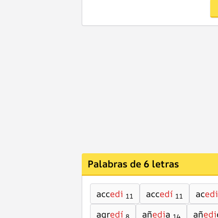
Palabras de 6 letras
acc
edi
acc
edí
ac
edi
11
11
agr
edí
añ
edi
a
añ
edi
8
14