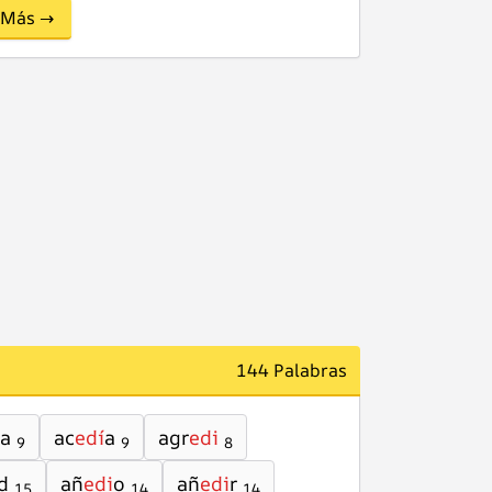
Más →
144 Palabras
a
ac
edí
a
agr
edi
9
9
8
d
añ
edi
o
añ
edi
r
15
14
14