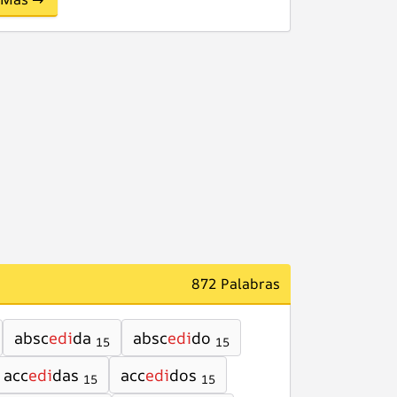
872 Palabras
absc
edi
da
absc
edi
do
15
15
acc
edi
das
acc
edi
dos
15
15