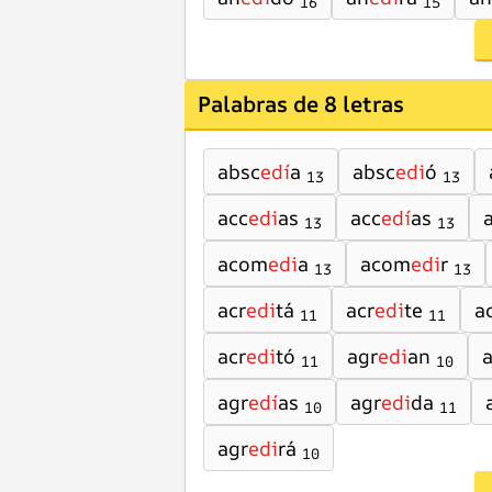
16
15
Palabras de 8 letras
absc
edí
a
absc
edi
ó
13
13
acc
edi
as
acc
edí
as
13
13
acom
edi
a
acom
edi
r
13
13
acr
edi
tá
acr
edi
te
a
11
11
acr
edi
tó
agr
edi
an
11
10
agr
edí
as
agr
edi
da
10
11
agr
edi
rá
10