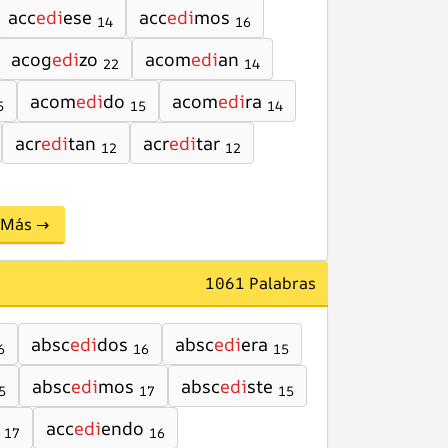
acc
edi
ese
acc
edi
mos
14
16
acog
edi
zo
acom
edi
an
22
14
acom
edi
do
acom
edi
ra
5
15
14
acr
edi
tan
acr
edi
tar
12
12
Más →
1061 Palabras
absc
edi
dos
absc
edi
era
6
16
15
absc
edi
mos
absc
edi
ste
5
17
15
acc
edi
endo
17
16