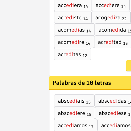
acc
edi
era
acc
edi
ere
14
14
acc
edi
ste
acog
edi
za
14
22
acom
edi
as
acom
edi
da
14
1
acom
edi
re
acr
edi
tad
14
13
acr
edi
tas
12
Palabras de 10 letras
absc
edí
ais
absc
edi
das
15
1
absc
edi
ere
absc
edi
ese
15
1
acc
edi
amos
acc
edí
amos
17