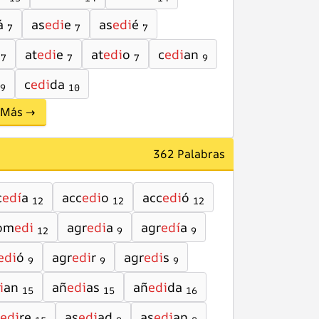
á
as
edi
e
as
edi
é
7
7
7
at
edi
e
at
edi
o
c
edi
an
7
7
7
9
c
edi
da
9
10
Más →
362 Palabras
c
edí
a
acc
edi
o
acc
edi
ó
12
12
12
om
edi
agr
edi
a
agr
edí
a
12
9
9
edi
ó
agr
edi
r
agr
edi
s
9
9
9
i
an
añ
edi
as
añ
edi
da
15
15
16
edi
re
as
edi
ad
as
edi
an