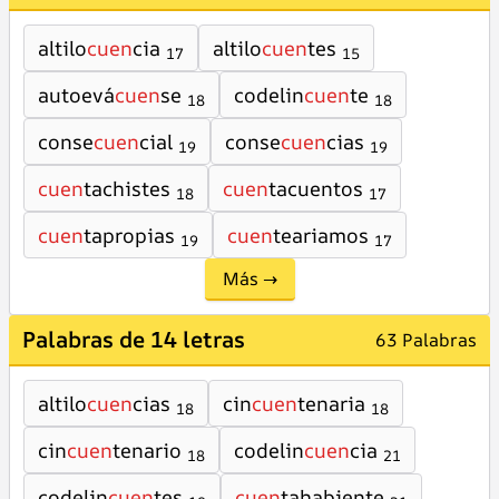
altilo
cuen
cia
altilo
cuen
tes
17
15
autoevá
cuen
se
codelin
cuen
te
18
18
conse
cuen
cial
conse
cuen
cias
19
19
cuen
tachistes
cuen
tacuentos
18
17
cuen
tapropias
cuen
teariamos
19
17
Más →
Palabras de 14 letras
63 Palabras
altilo
cuen
cias
cin
cuen
tenaria
18
18
cin
cuen
tenario
codelin
cuen
cia
18
21
codelin
cuen
tes
cuen
tahabiente