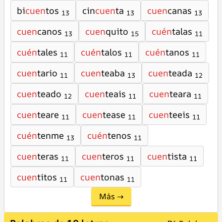
bi
cuen
tos
cin
cuen
ta
cuen
canas
13
13
13
cuen
canos
cuen
quito
cuén
talas
13
15
11
cuén
tales
cuén
talos
cuén
tanos
11
11
11
cuen
tario
cuen
teaba
cuen
teada
11
13
12
cuen
teado
cuen
teais
cuen
teara
12
11
11
cuen
teare
cuen
tease
cuen
teeis
11
11
11
cuén
tenme
cuén
tenos
13
11
cuen
teras
cuen
teros
cuen
tista
11
11
11
cuen
titos
cuen
tonas
11
11
Más →