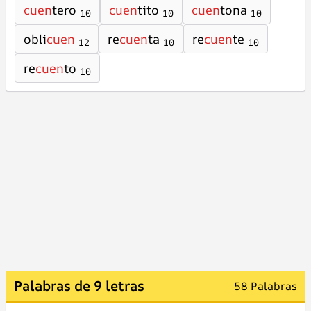
cuen
tero
cuen
tito
cuen
tona
10
10
10
obli
cuen
re
cuen
ta
re
cuen
te
12
10
10
re
cuen
to
10
Palabras de 9 letras
58 Palabras