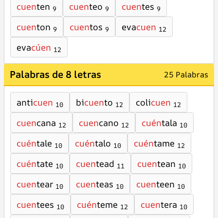
cuen
ten
cuen
teo
cuen
tes
9
9
9
cuen
ton
cuen
tos
eva
cuen
9
9
12
eva
cúen
12
Palabras de 8 letras
25 Palabras
anti
cuen
bi
cuen
to
coli
cuen
10
12
12
cuen
cana
cuen
cano
cuén
tala
12
12
10
cuén
tale
cuén
talo
cuén
tame
10
10
12
cuén
tate
cuen
tead
cuen
tean
10
11
10
cuen
tear
cuen
teas
cuen
teen
10
10
10
cuen
tees
cuén
teme
cuen
tera
10
12
10