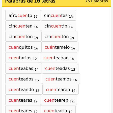
Palabras de 10 letras
76 Palabras
afro
cuen
to
cin
cuen
tas
15
14
cin
cuen
ten
cin
cuen
tin
14
14
cin
cuen
ton
cin
cuen
tón
14
14
cuen
quitos
cuén
tamelo
16
14
cuen
tarios
cuen
teaban
12
14
cuen
teabas
cuen
teadas
14
13
cuen
teados
cuen
teamos
13
14
cuen
teando
cuen
tearan
13
12
cuen
tearas
cuen
tearen
12
12
cuen
teares
cuen
tearia
12
12