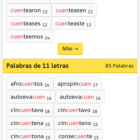
cuen
tearon
cuen
teasen
12
12
cuen
teases
cuen
teaste
12
12
cuen
teemos
14
Más →
Palabras de 11 letras
85 Palabras
afro
cuen
tos
apropin
cuen
16
17
autoeva
cuen
autoeva
cúen
16
16
cin
cuen
tava
cin
cuen
tavo
18
18
cin
cuen
tena
cin
cuen
teno
15
15
cin
cuen
tona
conse
cuen
te
15
15