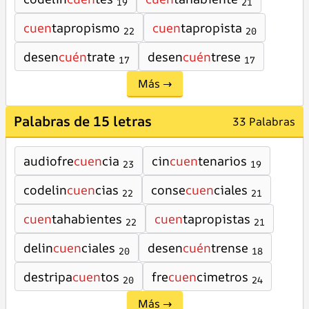
19
21
cuen
tapropismo
cuen
tapropista
22
20
desen
cuén
trate
desen
cuén
trese
17
17
Más →
Palabras de 15 letras
33 Palabras
audiofre
cuen
cia
cin
cuen
tenarios
23
19
codelin
cuen
cias
conse
cuen
ciales
22
21
cuen
tahabientes
cuen
tapropistas
22
21
delin
cuen
ciales
desen
cuén
trense
20
18
destripa
cuen
tos
fre
cuen
cimetros
20
24
Más →