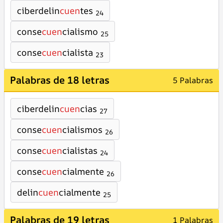
ciberdelin
cuen
tes
24
conse
cuen
cialismo
25
conse
cuen
cialista
23
Palabras de 18 letras
5 Palabras
ciberdelin
cuen
cias
27
conse
cuen
cialismos
26
conse
cuen
cialistas
24
conse
cuen
cialmente
26
delin
cuen
cialmente
25
Palabras de 19 letras
1 Palabras