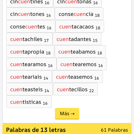
cin
cuen
tines
cin
cuen
tonas
16
16
cin
cuen
tones
conse
cuen
cia
16
18
conse
cuen
tes
cuen
tacacaos
16
18
cuen
tachiles
cuen
tadantes
17
15
cuen
tapropia
cuen
teabamos
18
18
cuen
tearamos
cuen
tearemos
16
16
cuen
teariais
cuen
teasemos
14
16
cuen
teasteis
cuen
tecillos
14
22
cuen
tisticas
16
Más →
Palabras de 13 letras
61 Palabras