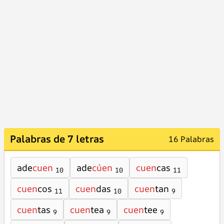
Palabras de 7 letras
16 Palabras
ade
cuen
ade
cúen
cuen
cas
10
10
11
cuen
cos
cuen
das
cuen
tan
11
10
9
cuen
tas
cuen
tea
cuen
tee
9
9
9