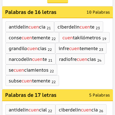
Palabras de 16 letras
10 Palabras
antidelin
cuen
cia
ciberdelin
cuen
te
21
23
conse
cuen
temente
cuen
takilómetros
22
19
grandilo
cuen
cias
infre
cuen
temente
22
23
narcodelin
cuen
te
radiofre
cuen
cias
21
24
se
cuen
ciamientos
22
subse
cuen
temente
22
Palabras de 17 letras
5 Palabras
antidelin
cuen
cial
ciberdelin
cuen
cia
22
26