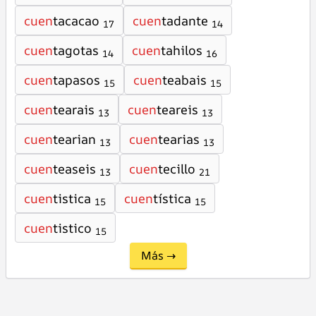
cuen
tacacao
cuen
tadante
17
14
cuen
tagotas
cuen
tahilos
14
16
cuen
tapasos
cuen
teabais
15
15
cuen
tearais
cuen
teareis
13
13
cuen
tearian
cuen
tearias
13
13
cuen
teaseis
cuen
tecillo
13
21
cuen
tistica
cuen
tística
15
15
cuen
tistico
15
Más →