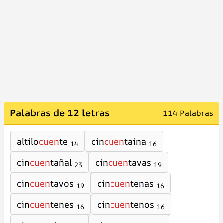
Palabras de 12 letras
114 Palabras
altilo
cuen
te
cin
cuen
taina
14
16
cin
cuen
tañal
cin
cuen
tavas
23
19
cin
cuen
tavos
cin
cuen
tenas
19
16
cin
cuen
tenes
cin
cuen
tenos
16
16