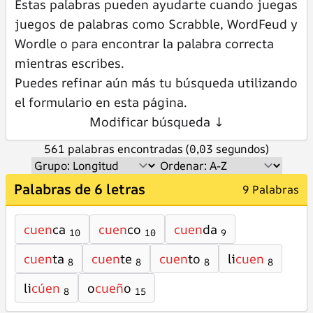
Estas palabras pueden ayudarte cuando juegas
juegos de palabras como Scrabble, WordFeud y
Wordle o para encontrar la palabra correcta
mientras escribes.
Puedes refinar aún más tu búsqueda utilizando
el formulario en esta página.
Modificar búsqueda ↓
561 palabras encontradas (0,03 segundos)
Palabras de 6 letras
9 Palabras
cuen
ca
cuen
co
cuen
da
10
10
9
cuen
ta
cuen
te
cuen
to
li
cuen
8
8
8
8
li
cúen
o
cueñ
o
8
15