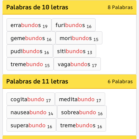
Palabras de 10 letras
8 Palabras
erra
bundo
s
furi
bundo
s
19
16
geme
bundo
s
mori
bundo
s
16
15
pudi
bundo
s
siti
bundo
s
16
13
treme
bundo
vaga
bundo
s
15
17
Palabras de 11 letras
6 Palabras
cogita
bundo
medita
bundo
17
17
nausea
bundo
sobrea
bundo
14
16
supera
bundo
treme
bundo
s
16
16