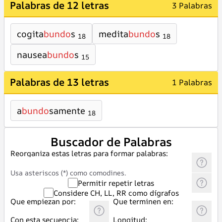
Palabras de 12 letras
3 Palabras
cogita
bundo
s
medita
bundo
s
18
18
nausea
bundo
s
15
Palabras de 13 letras
1 Palabras
a
bundo
samente
18
Buscador de Palabras
Reorganiza estas letras para formar palabras:
Usa asteriscos (*) como comodines.
Permitir repetir letras
Considere CH, LL, RR como dígrafos
Que empiezan por:
Que terminen en:
Con esta secuencia:
Longitud: