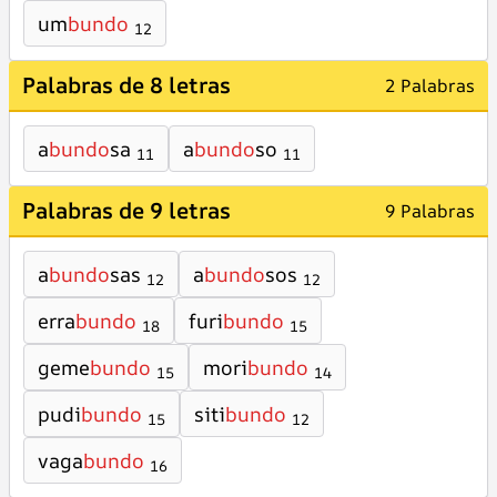
um
bundo
12
Palabras de 8 letras
2 Palabras
a
bundo
sa
a
bundo
so
11
11
Palabras de 9 letras
9 Palabras
a
bundo
sas
a
bundo
sos
12
12
erra
bundo
furi
bundo
18
15
geme
bundo
mori
bundo
15
14
pudi
bundo
siti
bundo
15
12
vaga
bundo
16