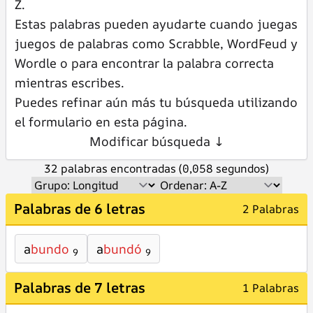
Z.
Estas palabras pueden ayudarte cuando juegas
juegos de palabras como Scrabble, WordFeud y
Wordle o para encontrar la palabra correcta
mientras escribes.
Puedes refinar aún más tu búsqueda utilizando
el formulario en esta página.
Modificar búsqueda ↓
32 palabras encontradas (0,058 segundos)
Palabras de 6 letras
2 Palabras
a
bundo
a
bundó
9
9
Palabras de 7 letras
1 Palabras