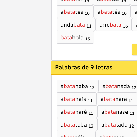
10
10
a
bata
tes
a
bata
tés
10
10
anda
bata
arre
bata
11
16
bata
hola
13
Palabras de 9 letras
a
bata
naba
a
bata
nada
13
12
a
bata
náis
a
bata
nara
11
11
a
bata
naré
a
bata
nase
11
11
a
bata
taba
a
bata
tada
13
12