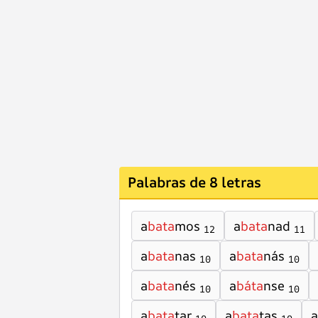
Palabras de 8 letras
a
bata
mos
a
bata
nad
12
11
a
bata
nas
a
bata
nás
10
10
a
bata
nés
a
báta
nse
10
10
a
bata
tar
a
bata
tas
a