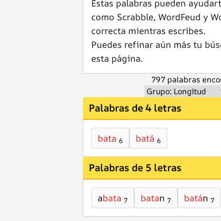
Estas palabras pueden ayudar
como Scrabble, WordFeud y Wor
correcta mientras escribes.
Puedes refinar aún más tu bús
esta página.
797 palabras enco
Palabras de 4 letras
bata
batá
6
6
Palabras de 5 letras
a
bata
bata
n
batá
n
7
7
7