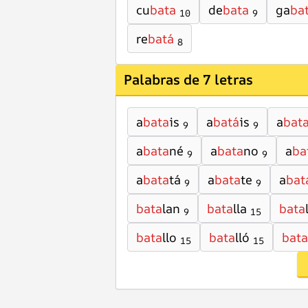
cu
bata
de
bata
ga
ba
10
9
re
batá
8
Palabras de 7 letras
a
bata
is
a
batá
is
a
bat
9
9
a
bata
né
a
bata
no
a
ba
9
9
a
bata
tá
a
bata
te
a
bat
9
9
bata
lan
bata
lla
bata
9
15
bata
llo
bata
lló
bata
15
15