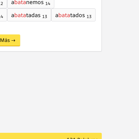
a
bata
nemos
12
14
a
bata
tadas
a
bata
tados
14
13
13
Más →