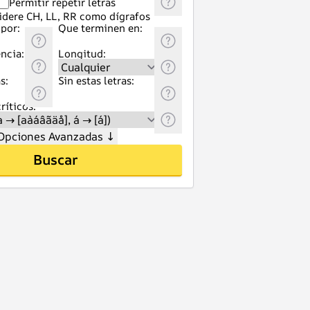
Permitir repetir letras
idere CH, LL, RR como dígrafos
por:
Que terminen en:
ncia:
Longitud:
s:
Sin estas letras:
ríticos:
Opciones Avanzadas
↓
Buscar