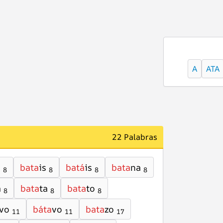
A
ATA
22 Palabras
s
bata
is
batá
is
bata
na
8
8
8
8
á
bata
ta
bata
to
8
8
8
vo
báta
vo
bata
zo
11
11
17