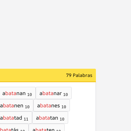
79 Palabras
a
bata
nan
a
bata
nar
10
10
a
bata
nen
a
bata
nes
10
10
a
bata
tad
a
bata
tan
11
10
bata
tás
a
bata
ten