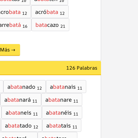
10
10
acro
bata
acró
bata
12
12
arre
batá
bata
cazo
16
21
Más →
126 Palabras
a
bata
nado
a
bata
nais
12
11
a
bata
nará
a
bata
nare
11
11
a
bata
neis
a
bata
néis
11
11
a
bata
tado
a
bata
tais
12
11