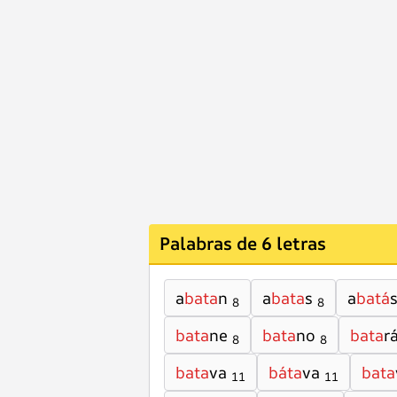
Palabras de 6 letras
a
bata
n
a
bata
s
a
batá
8
8
bata
ne
bata
no
bata
r
8
8
bata
va
báta
va
bata
11
11