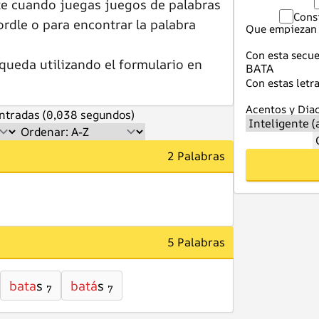
te cuando juegas juegos de palabras
Cons
dle o para encontrar la palabra
Que empiezan 
Con esta secue
queda utilizando el formulario en
Con estas letra
Acentos y Diac
ntradas (0,038 segundos)
2 Palabras
5 Palabras
bata
s
batá
s
7
7