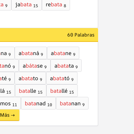
ta
ja
bata
re
bata
9
15
8
60 Palabras
a
na
a
bata
ná
a
bata
ne
9
9
9
ta
nó
a
báta
se
a
bata
ta
9
9
9
a
té
a
bata
to
a
bata
tó
9
9
9
llá
bata
lle
bata
llé
15
15
15
mos
bata
nad
bata
nan
11
10
9
Más →