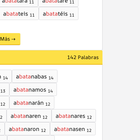
a
bata
tará
a
bata
tare
11
11
a
bata
teis
a
bata
téis
11
11
Más →
142 Palabras
n
a
bata
nabas
14
14
a
bata
namos
13
14
a
bata
narán
12
12
a
bata
naren
a
bata
nares
2
12
12
a
bata
naron
a
bata
nasen
2
12
12