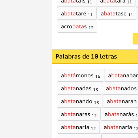
a
bata
táis
a
bata
tara
11
11
a
bata
taré
a
bata
tase
11
11
acro
bata
s
13
Palabras de 10 letras
a
batá
monos
a
bata
naba
14
a
bata
nadas
a
bata
nados
13
a
bata
nando
a
bata
naran
13
a
bata
naras
a
bata
narás
12
1
a
bata
naria
a
bata
naría
12
1