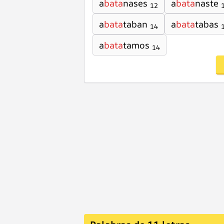
a
bata
nases
a
bata
naste
12
a
bata
taban
a
bata
tabas
14
a
bata
tamos
14