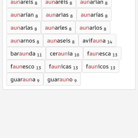
aun
areis
aun
aréis
aun
arian
8
8
8
aun
arían
aun
arias
aun
arías
8
8
8
aun
arlas
aun
arles
aun
arlos
8
8
8
aun
arnos
aun
aseis
avif
aun
a
8
8
14
bar
aun
da
cer
aun
ia
f
aun
esca
11
10
13
f
aun
esco
f
aun
icas
f
aun
icos
13
13
13
guar
aun
a
guar
aun
o
9
9