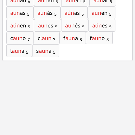
aun
ad
aun
an
aún
an
aun
ar
6
5
5
5
aun
as
aun
ás
aún
as
aun
en
5
5
5
5
aún
en
aun
es
aun
és
aún
es
5
5
5
5
c
aun
o
cl
aun
f
aun
a
f
aun
o
7
7
8
8
l
aun
a
s
aun
a
5
5