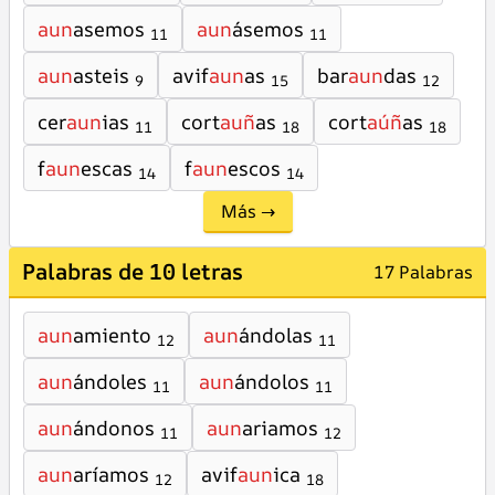
aun
asemos
aun
ásemos
11
11
aun
asteis
avif
aun
as
bar
aun
das
9
15
12
cer
aun
ias
cort
auñ
as
cort
aúñ
as
11
18
18
f
aun
escas
f
aun
escos
14
14
Más →
Palabras de 10 letras
17 Palabras
aun
amiento
aun
ándolas
12
11
aun
ándoles
aun
ándolos
11
11
aun
ándonos
aun
ariamos
11
12
aun
aríamos
avif
aun
ica
12
18