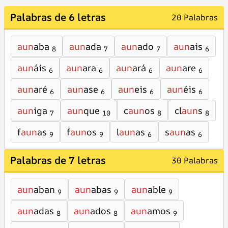
Palabras de 6 letras
20 Palabras
aun
aba
aun
ada
aun
ado
aun
ais
8
7
7
6
aun
áis
aun
ara
aun
ará
aun
are
6
6
6
6
aun
aré
aun
ase
aun
eis
aun
éis
6
6
6
6
aun
iga
aun
que
c
aun
os
cl
aun
s
7
10
8
8
f
aun
as
f
aun
os
l
aun
as
s
aun
as
9
9
6
6
Palabras de 7 letras
30 Palabras
aun
aban
aun
abas
aun
able
9
9
9
aun
adas
aun
ados
aun
amos
8
8
9