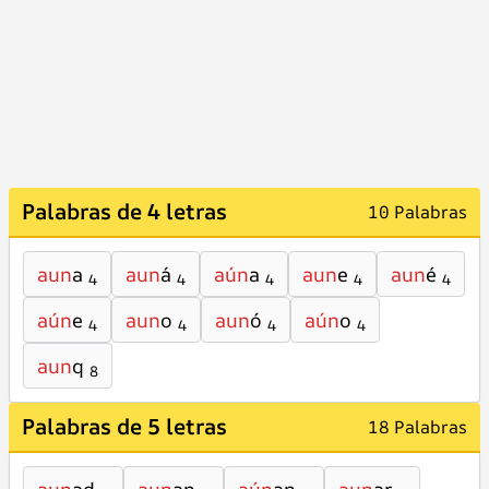
Palabras de 4 letras
10 Palabras
aun
a
aun
á
aún
a
aun
e
aun
é
4
4
4
4
4
aún
e
aun
o
aun
ó
aún
o
4
4
4
4
aun
q
8
Palabras de 5 letras
18 Palabras