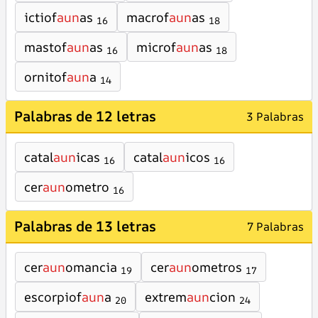
ictiof
aun
as
macrof
aun
as
16
18
mastof
aun
as
microf
aun
as
16
18
ornitof
aun
a
14
Palabras de 12 letras
3 Palabras
catal
aun
icas
catal
aun
icos
16
16
cer
aun
ometro
16
Palabras de 13 letras
7 Palabras
cer
aun
omancia
cer
aun
ometros
19
17
escorpiof
aun
a
extrem
aun
cion
20
24