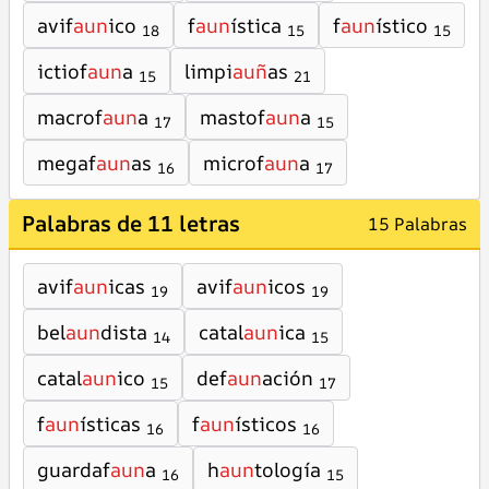
avif
aun
ico
f
aun
ística
f
aun
ístico
18
15
15
ictiof
aun
a
limpi
auñ
as
15
21
macrof
aun
a
mastof
aun
a
17
15
megaf
aun
as
microf
aun
a
16
17
Palabras de 11 letras
15 Palabras
avif
aun
icas
avif
aun
icos
19
19
bel
aun
dista
catal
aun
ica
14
15
catal
aun
ico
def
aun
ación
15
17
f
aun
ísticas
f
aun
ísticos
16
16
guardaf
aun
a
h
aun
tología
16
15