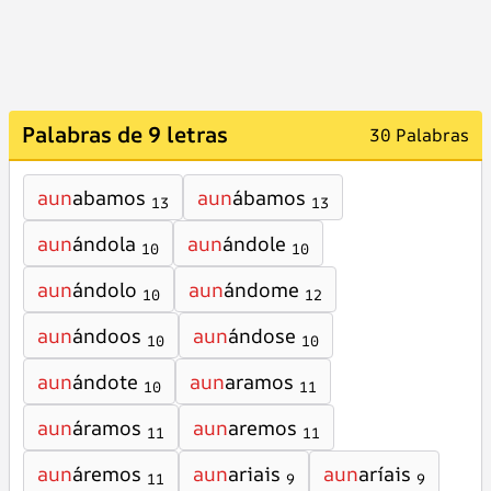
Palabras de 9 letras
30 Palabras
aun
abamos
aun
ábamos
13
13
aun
ándola
aun
ándole
10
10
aun
ándolo
aun
ándome
10
12
aun
ándoos
aun
ándose
10
10
aun
ándote
aun
aramos
10
11
aun
áramos
aun
aremos
11
11
aun
áremos
aun
ariais
aun
aríais
11
9
9