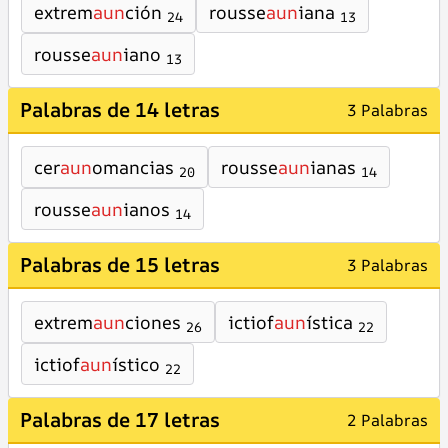
extrem
aun
ción
rousse
aun
iana
24
13
rousse
aun
iano
13
Palabras de 14 letras
3 Palabras
cer
aun
omancias
rousse
aun
ianas
20
14
rousse
aun
ianos
14
Palabras de 15 letras
3 Palabras
extrem
aun
ciones
ictiof
aun
ística
26
22
ictiof
aun
ístico
22
Palabras de 17 letras
2 Palabras