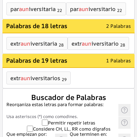
par
aun
iversitaria
par
aun
iversitario
22
22
Palabras de 18 letras
2 Palabras
extr
aun
iversitaria
extr
aun
iversitario
28
28
Palabras de 19 letras
1 Palabras
extr
aun
iversitarios
29
Buscador de Palabras
Reorganiza estas letras para formar palabras:
Usa asteriscos (*) como comodines.
Permitir repetir letras
Considere CH, LL, RR como dígrafos
Que empiezan por:
Que terminen en: