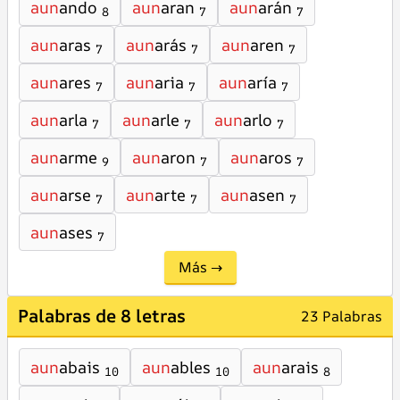
aun
ando
aun
aran
aun
arán
8
7
7
aun
aras
aun
arás
aun
aren
7
7
7
aun
ares
aun
aria
aun
aría
7
7
7
aun
arla
aun
arle
aun
arlo
7
7
7
aun
arme
aun
aron
aun
aros
9
7
7
aun
arse
aun
arte
aun
asen
7
7
7
aun
ases
7
Más →
Palabras de 8 letras
23 Palabras
aun
abais
aun
ables
aun
arais
10
10
8