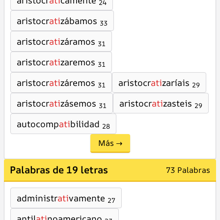
aristocr
áti
camente
24
aristocr
ati
zábamos
33
aristocr
ati
záramos
31
aristocr
ati
zaremos
31
aristocr
ati
záremos
aristocr
ati
zaríais
31
29
aristocr
ati
zásemos
aristocr
ati
zasteis
31
29
autocomp
ati
bilidad
28
Más →
Palabras de 19 letras
73 Palabras
administr
ati
vamente
27
antil
ati
noamericano