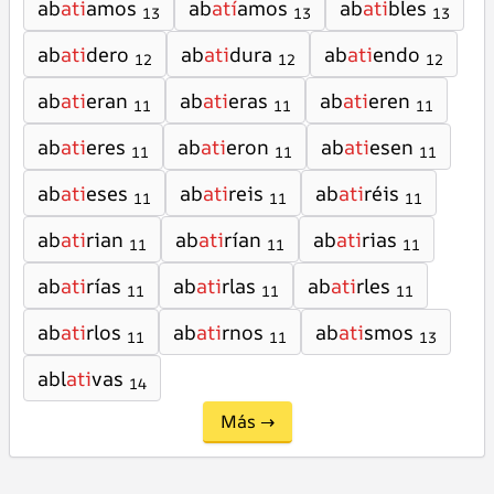
ab
ati
amos
ab
atí
amos
ab
ati
bles
13
13
13
ab
ati
dero
ab
ati
dura
ab
ati
endo
12
12
12
ab
ati
eran
ab
ati
eras
ab
ati
eren
11
11
11
ab
ati
eres
ab
ati
eron
ab
ati
esen
11
11
11
ab
ati
eses
ab
ati
reis
ab
ati
réis
11
11
11
ab
ati
rian
ab
ati
rían
ab
ati
rias
11
11
11
ab
ati
rías
ab
ati
rlas
ab
ati
rles
11
11
11
ab
ati
rlos
ab
ati
rnos
ab
ati
smos
11
11
13
abl
ati
vas
14
Más →