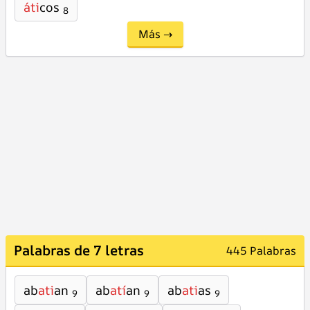
áti
cos
8
Más →
Palabras de 7 letras
445 Palabras
ab
ati
an
ab
atí
an
ab
ati
as
9
9
9