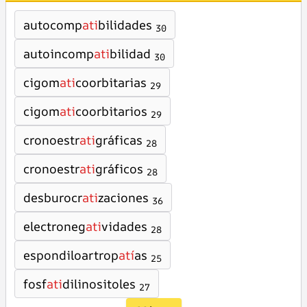
autocomp
ati
bilidades
30
autoincomp
ati
bilidad
30
cigom
ati
coorbitarias
29
cigom
ati
coorbitarios
29
cronoestr
ati
gráficas
28
cronoestr
ati
gráficos
28
desburocr
ati
zaciones
36
electroneg
ati
vidades
28
espondiloartrop
atí
as
25
fosf
ati
dilinositoles
27