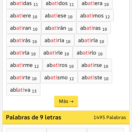
ab
ati
das
ab
ati
dos
ab
ati
era
11
11
10
ab
ati
ere
ab
ati
ese
ab
ati
mos
10
10
12
ab
ati
ran
ab
ati
rán
ab
ati
ras
10
10
10
ab
ati
rás
ab
ati
ria
ab
ati
ría
10
10
10
ab
ati
rla
ab
ati
rle
ab
ati
rlo
10
10
10
ab
ati
rme
ab
ati
ros
ab
ati
rse
12
10
10
ab
ati
rte
ab
ati
smo
ab
ati
ste
10
12
10
abl
ati
va
13
Más →
Palabras de 9 letras
1495 Palabras