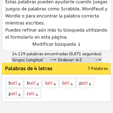
Estas palabras pueden ayudarte cuando juegas
juegos de palabras como Scrabble, WordFeud y
Wordle o para encontrar la palabra correcta
mientras escribes.
Puedes refinar aún más tu búsqueda utilizando
el formulario en esta página.
Modificar búsqueda ↓
14.129 palabras encontradas (0,071 segundos)
Palabras de 4 letras
7 Palabras
b
ati
b
atí
l
ati
l
atí
p
ati
6
6
4
4
6
p
atí
r
ati
6
4