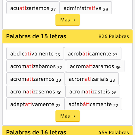
acu
ati
zaríamos
administr
ati
va
27
20
Más →
Palabras de 15 letras
826 Palabras
abdic
ati
vamente
acrob
áti
camente
25
23
acrom
ati
zabamos
acrom
ati
zaramos
32
30
acrom
ati
zaremos
acrom
ati
zariais
30
28
acrom
ati
zasemos
acrom
ati
zasteis
30
28
adapt
ati
vamente
adiab
áti
camente
23
22
Más →
Palabras de 16 letras
459 Palabras