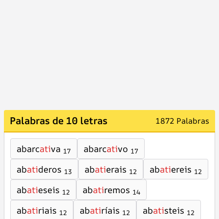
Palabras de 10 letras
1872 Palabras
abarc
ati
va
abarc
ati
vo
17
17
ab
ati
deros
ab
ati
erais
ab
ati
ereis
13
12
12
ab
ati
eseis
ab
ati
remos
12
14
ab
ati
riais
ab
ati
ríais
ab
ati
steis
12
12
12