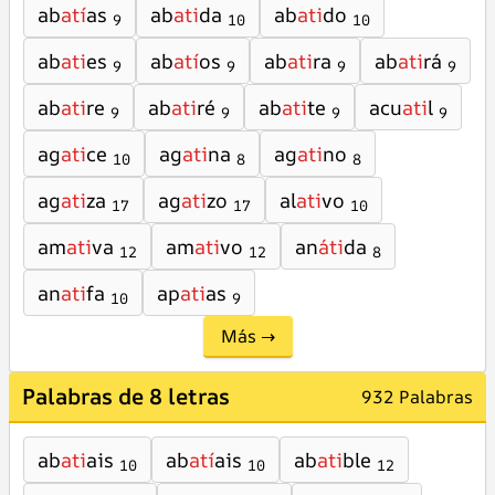
ab
atí
as
ab
ati
da
ab
ati
do
9
10
10
ab
ati
es
ab
atí
os
ab
ati
ra
ab
ati
rá
9
9
9
9
ab
ati
re
ab
ati
ré
ab
ati
te
acu
ati
l
9
9
9
9
ag
ati
ce
ag
ati
na
ag
ati
no
10
8
8
ag
ati
za
ag
ati
zo
al
ati
vo
17
17
10
am
ati
va
am
ati
vo
an
áti
da
12
12
8
an
ati
fa
ap
ati
as
10
9
Más →
Palabras de 8 letras
932 Palabras
ab
ati
ais
ab
atí
ais
ab
ati
ble
10
10
12