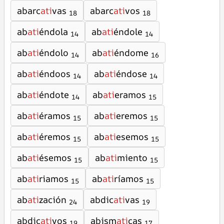
abarc
ati
vas
abarc
ati
vos
18
18
ab
ati
éndola
ab
ati
éndole
14
14
ab
ati
éndolo
ab
ati
éndome
14
16
ab
ati
éndoos
ab
ati
éndose
14
14
ab
ati
éndote
ab
ati
eramos
14
15
ab
ati
éramos
ab
ati
eremos
15
15
ab
ati
éremos
ab
ati
esemos
15
15
ab
ati
ésemos
ab
ati
miento
15
15
ab
ati
riamos
ab
ati
ríamos
15
15
ab
ati
zación
abdic
ati
vas
24
19
abdic
ati
vos
abism
ati
cas
19
17