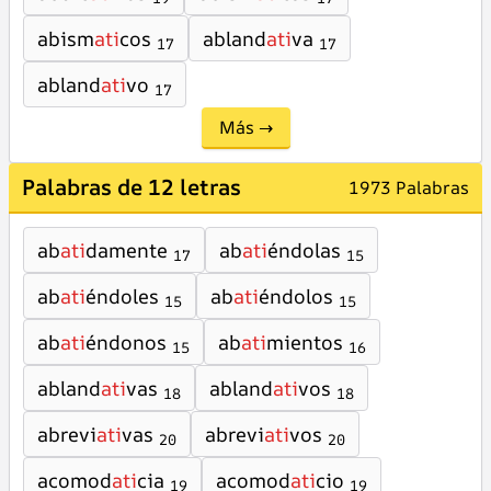
abism
ati
cos
abland
ati
va
17
17
abland
ati
vo
17
Más →
Palabras de 12 letras
1973 Palabras
ab
ati
damente
ab
ati
éndolas
17
15
ab
ati
éndoles
ab
ati
éndolos
15
15
ab
ati
éndonos
ab
ati
mientos
15
16
abland
ati
vas
abland
ati
vos
18
18
abrevi
ati
vas
abrevi
ati
vos
20
20
acomod
ati
cia
acomod
ati
cio
19
19