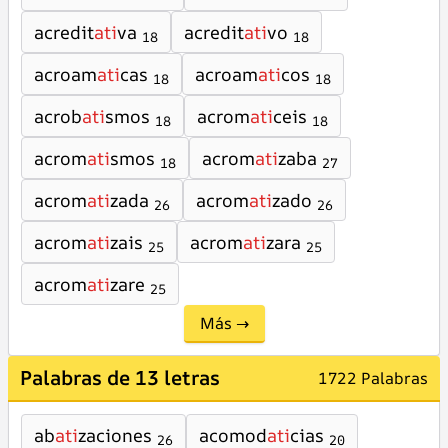
acredit
ati
va
acredit
ati
vo
18
18
acroam
ati
cas
acroam
ati
cos
18
18
acrob
ati
smos
acrom
ati
ceis
18
18
acrom
ati
smos
acrom
ati
zaba
18
27
acrom
ati
zada
acrom
ati
zado
26
26
acrom
ati
zais
acrom
ati
zara
25
25
acrom
ati
zare
25
Más →
Palabras de 13 letras
1722 Palabras
ab
ati
zaciones
acomod
ati
cias
26
20