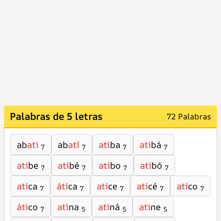
Palabras de 5 letras
72 Palabras
ab
ati
ab
atí
ati
ba
ati
bá
7
7
7
7
ati
be
ati
bé
ati
bo
ati
bó
7
7
7
7
ati
ca
áti
ca
ati
ce
ati
cé
ati
co
7
7
7
7
7
áti
co
ati
na
ati
ná
ati
ne
7
5
5
5