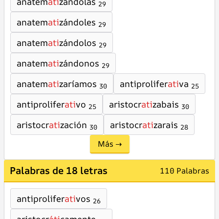
anatem
ati
zándolas
29
anatem
ati
zándoles
29
anatem
ati
zándolos
29
anatem
ati
zándonos
29
anatem
ati
zaríamos
antiprolifer
ati
va
30
25
antiprolifer
ati
vo
aristocr
ati
zabais
25
30
aristocr
ati
zación
aristocr
ati
zarais
30
28
Más →
Palabras de 18 letras
110 Palabras
antiprolifer
ati
vos
26