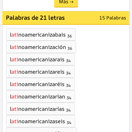
Más →
Palabras de 21 letras
15 Palabras
l
ati
noamericanizabais
36
l
ati
noamericanización
36
l
ati
noamericanizarais
34
l
ati
noamericanizareis
34
l
ati
noamericanizaréis
34
l
ati
noamericanizarían
34
l
ati
noamericanizarías
34
l
ati
noamericanizaseis
34