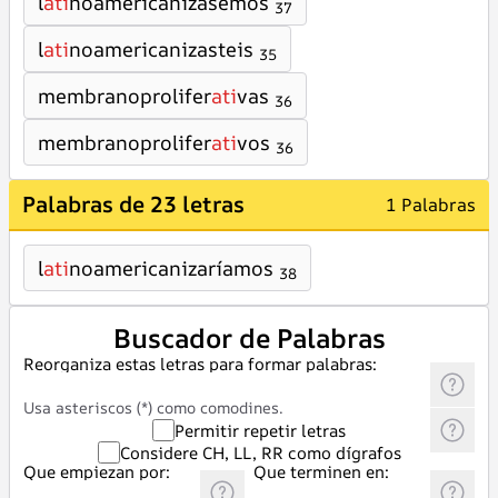
l
ati
noamericanizásemos
37
l
ati
noamericanizasteis
35
membranoprolifer
ati
vas
36
membranoprolifer
ati
vos
36
Palabras de 23 letras
1 Palabras
l
ati
noamericanizaríamos
38
Buscador de Palabras
Reorganiza estas letras para formar palabras:
Usa asteriscos (*) como comodines.
Permitir repetir letras
Considere CH, LL, RR como dígrafos
Que empiezan por:
Que terminen en: