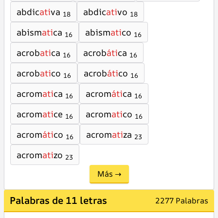
abdic
ati
va
abdic
ati
vo
18
18
abism
ati
ca
abism
ati
co
16
16
acrob
ati
ca
acrob
áti
ca
16
16
acrob
ati
co
acrob
áti
co
16
16
acrom
ati
ca
acrom
áti
ca
16
16
acrom
ati
ce
acrom
ati
co
16
16
acrom
áti
co
acrom
ati
za
16
23
acrom
ati
zo
23
Más →
Palabras de 11 letras
2277 Palabras