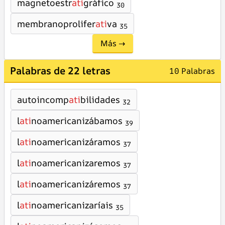
magnetoestr
ati
gráfico
30
membranoprolifer
ati
va
35
Más →
Palabras de 22 letras
10 Palabras
autoincomp
ati
bilidades
32
l
ati
noamericanizábamos
39
l
ati
noamericanizáramos
37
l
ati
noamericanizaremos
37
l
ati
noamericanizáremos
37
l
ati
noamericanizaríais
35