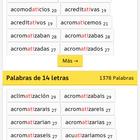
acomod
ati
cios
acredit
ati
vas
20
19
acredit
ati
vos
acrom
ati
cemos
19
21
acrom
ati
zaban
acrom
ati
zabas
28
28
acrom
ati
zadas
acrom
ati
zados
27
27
Más →
Palabras de 14 letras
1378 Palabras
aclim
ati
zación
acrom
ati
zabais
29
29
acrom
ati
zarais
acrom
ati
zareis
27
27
acrom
ati
zarian
acrom
ati
zarias
27
27
acrom
ati
zaseis
acu
ati
zariamos
27
27