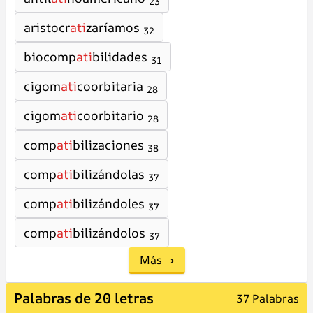
23
aristocr
ati
zaríamos
32
biocomp
ati
bilidades
31
cigom
ati
coorbitaria
28
cigom
ati
coorbitario
28
comp
ati
bilizaciones
38
comp
ati
bilizándolas
37
comp
ati
bilizándoles
37
comp
ati
bilizándolos
37
Más →
Palabras de 20 letras
37 Palabras