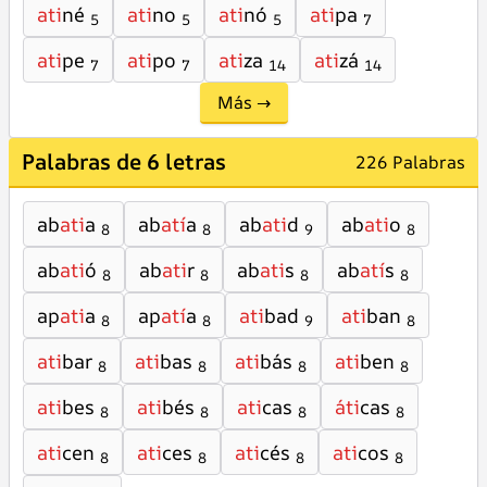
ati
né
ati
no
ati
nó
ati
pa
5
5
5
7
ati
pe
ati
po
ati
za
ati
zá
7
7
14
14
Más →
Palabras de 6 letras
226 Palabras
ab
ati
a
ab
atí
a
ab
ati
d
ab
ati
o
8
8
9
8
ab
ati
ó
ab
ati
r
ab
ati
s
ab
atí
s
8
8
8
8
ap
ati
a
ap
atí
a
ati
bad
ati
ban
8
8
9
8
ati
bar
ati
bas
ati
bás
ati
ben
8
8
8
8
ati
bes
ati
bés
ati
cas
áti
cas
8
8
8
8
ati
cen
ati
ces
ati
cés
ati
cos
8
8
8
8