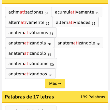
aclim
ati
zaciones
acumul
ati
vamente
31
25
altern
ati
vamente
altern
ati
vidades
21
21
anatem
ati
zábamos
31
anatem
ati
zándola
anatem
ati
zándole
28
28
anatem
ati
zándolo
28
anatem
ati
zándome
30
anatem
ati
zándoos
28
Más →
Palabras de 17 letras
199 Palabras