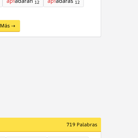
api
adarán
api
adaras
12
12
Más →
719 Palabras