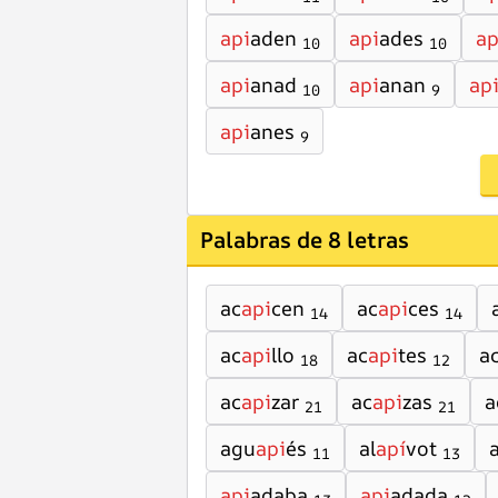
api
aden
api
ades
ap
10
10
api
anad
api
anan
ap
10
9
api
anes
9
Palabras de 8 letras
ac
api
cen
ac
api
ces
14
14
ac
api
llo
ac
api
tes
a
18
12
ac
api
zar
ac
api
zas
a
21
21
agu
api
és
al
apí
vot
a
11
13
api
adaba
api
adada