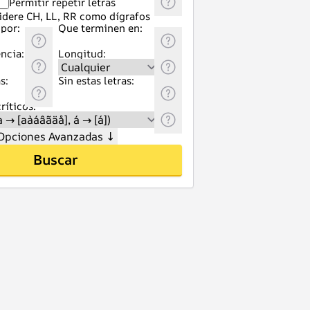
Permitir repetir letras
idere CH, LL, RR como dígrafos
por:
Que terminen en:
ncia:
Longitud:
s:
Sin estas letras:
ríticos:
Opciones Avanzadas
↓
Buscar