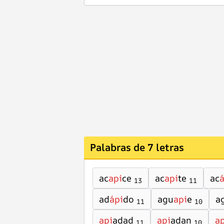
Palabras de 7 letras
ac
api
ce
ac
api
te
ac
á
13
11
ad
ápi
do
agu
api
e
a
11
10
api
adad
api
adan
ap
11
10