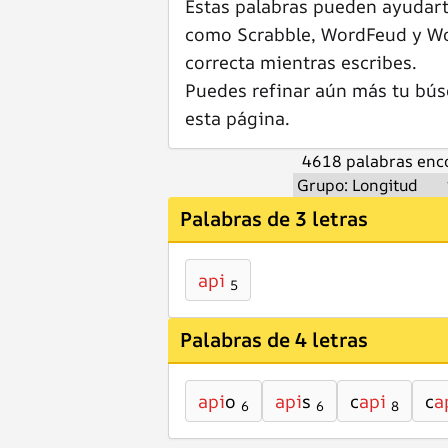
Estas palabras pueden ayudar
como Scrabble, WordFeud y Wor
correcta mientras escribes.
Puedes refinar aún más tu bús
esta página.
4618 palabras enco
Palabras de 3 letras
api
5
Palabras de 4 letras
api
o
api
s
c
api
c
a
6
6
8