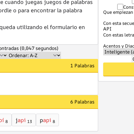
te cuando juegas juegos de palabras
Cons
dle o para encontrar la palabra
Que empiezan 
Con esta secue
queda utilizando el formulario en
Con estas letra
Acentos y Diac
ntradas (0,047 segundos)
1 Palabras
6 Palabras
pí
j
api
p
api
8
13
8