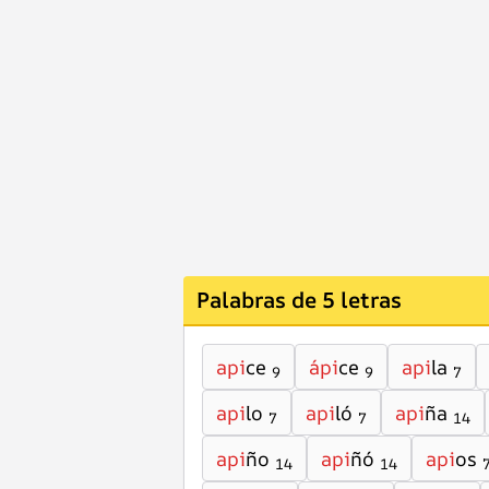
Palabras de 5 letras
api
ce
ápi
ce
api
la
9
9
7
api
lo
api
ló
api
ña
7
7
14
api
ño
api
ñó
api
os
14
14