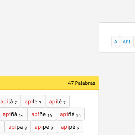
A
API
47 Palabras
api
lá
api
le
api
lé
7
7
7
api
ñá
api
ñe
api
ñé
14
14
14
api
pa
api
pe
api
pé
7
9
9
9