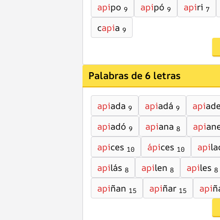
api
po
api
pó
api
ri
9
9
7
c
api
a
9
Palabras de 6 letras
api
ada
api
adá
api
ad
9
9
api
adó
api
ana
api
an
9
8
api
ces
ápi
ces
api
la
10
10
api
lás
api
len
api
les
8
8
8
api
ñan
api
ñar
api
ñ
15
15