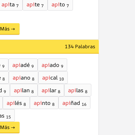
api
ta
api
te
api
to
7
7
7
Más →
134 Palabras
e
api
adé
api
ado
9
9
9
e
api
ano
api
cal
8
8
10
d
api
lan
api
lar
api
las
9
8
8
8
api
lés
api
nto
api
ñad
8
8
16
as
15
Más →