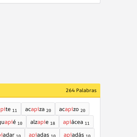
264 Palabras
pi
te
ac
api
za
ac
api
zo
11
20
20
gu
api
é
alz
api
e
api
ácea
10
18
11
i
adar
api
adas
api
adás
10
10
10