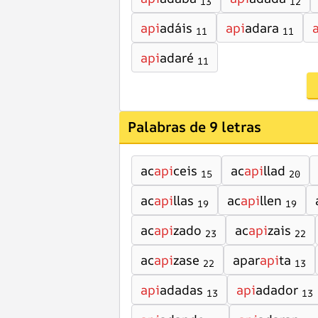
13
12
api
adáis
api
adara
11
11
api
adaré
11
Palabras de 9 letras
ac
api
ceis
ac
api
llad
15
20
ac
api
llas
ac
api
llen
19
19
ac
api
zado
ac
api
zais
23
22
ac
api
zase
apar
api
ta
22
13
api
adadas
api
adador
13
13