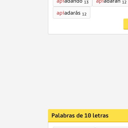
api
adando
api
adaran
13
12
api
adarás
12
Palabras de 10 letras