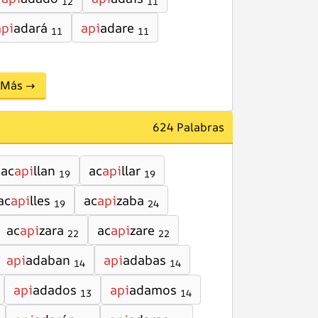
12
11
api
adará
api
adare
11
11
Más →
624 Palabras
ac
api
llan
ac
api
llar
19
19
ac
api
lles
ac
api
zaba
19
24
ac
api
zara
ac
api
zare
22
22
api
adaban
api
adabas
14
14
api
adados
api
adamos
13
14