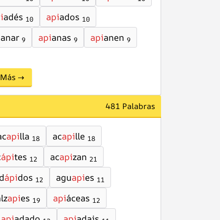
i
adés
api
ados
10
10
i
anar
api
anas
api
anen
9
9
9
Más →
481 Palabras
ac
api
lla
ac
api
lle
18
18
c
ápi
tes
ac
api
zan
12
21
d
ápi
dos
agu
api
es
12
11
lz
api
es
api
áceas
19
12
api
adado
api
adais