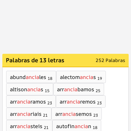
Palabras de 13 letras
252 Palabras
abund
ancia
les
alectom
ancia
s
18
19
altison
ancia
s
arr
ancia
bamos
15
25
arr
ancia
ramos
arr
ancia
remos
23
23
arr
ancia
riais
arr
ancia
semos
21
23
arr
ancia
steis
autofin
ancia
n
21
18