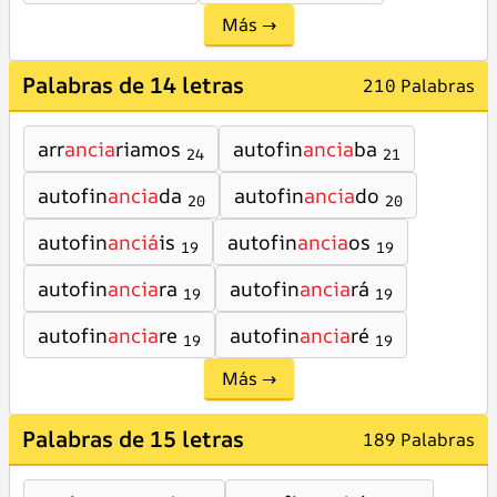
Más →
Palabras de 14 letras
210 Palabras
arr
ancia
riamos
autofin
ancia
ba
24
21
autofin
ancia
da
autofin
ancia
do
20
20
autofin
anciá
is
autofin
ancia
os
19
19
autofin
ancia
ra
autofin
ancia
rá
19
19
autofin
ancia
re
autofin
ancia
ré
19
19
Más →
Palabras de 15 letras
189 Palabras