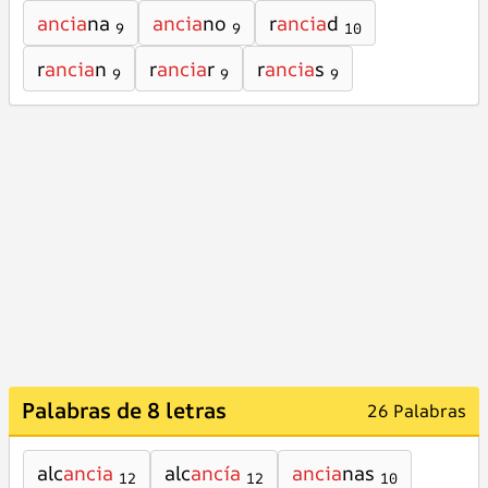
ancia
na
ancia
no
r
ancia
d
9
9
10
r
ancia
n
r
ancia
r
r
ancia
s
9
9
9
Palabras de 8 letras
26 Palabras
alc
ancia
alc
ancía
ancia
nas
12
12
10