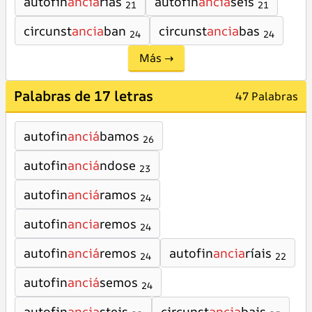
autofin
ancia
rías
autofin
ancia
seis
21
21
circunst
ancia
ban
circunst
ancia
bas
24
24
Más →
Palabras de 17 letras
47 Palabras
autofin
anciá
bamos
26
autofin
anciá
ndose
23
autofin
anciá
ramos
24
autofin
ancia
remos
24
autofin
anciá
remos
autofin
ancia
ríais
24
22
autofin
anciá
semos
24
autofin
ancia
steis
circunst
ancia
bais