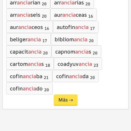
arr
ancia
rian
arr
ancia
rias
20
20
arr
ancia
seis
aur
ancia
ceas
20
16
aur
ancia
ceos
autofin
ancia
16
17
beliger
ancia
bibliom
ancia
17
20
capacit
ancia
capnom
ancia
s
20
20
cartom
ancia
s
coadyuv
ancia
18
23
cofin
ancia
ba
cofin
ancia
da
21
20
cofin
ancia
do
20
Más →