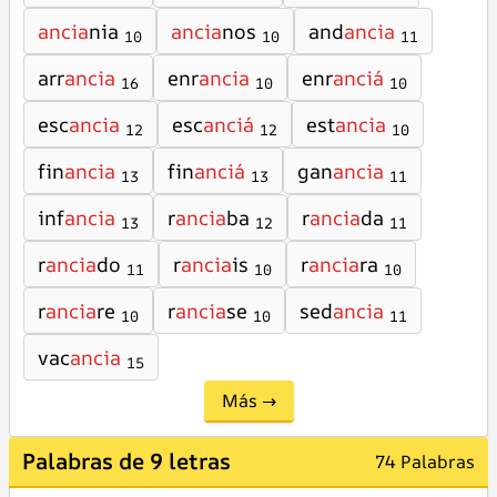
ancia
nia
ancia
nos
and
ancia
10
10
11
arr
ancia
enr
ancia
enr
anciá
16
10
10
esc
ancia
esc
anciá
est
ancia
12
12
10
fin
ancia
fin
anciá
gan
ancia
13
13
11
inf
ancia
r
ancia
ba
r
ancia
da
13
12
11
r
ancia
do
r
ancia
is
r
ancia
ra
11
10
10
r
ancia
re
r
ancia
se
sed
ancia
10
10
11
vac
ancia
15
Más →
Palabras de 9 letras
74 Palabras