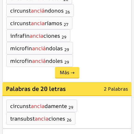
circunst
anciá
ndonos
26
circunst
ancia
ríamos
27
infrafin
ancia
ciones
29
microfin
anciá
ndolas
29
microfin
anciá
ndoles
29
Más →
Palabras de 20 letras
2 Palabras
circunst
ancia
damente
29
transubst
ancia
ciones
26