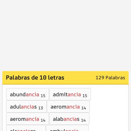
Palabras de 10 letras
129 Palabras
abund
ancia
admit
ancia
15
15
adul
ancia
s
aerom
ancia
13
14
aerom
ancía
alab
ancia
s
14
14