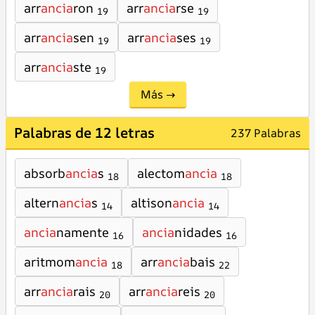
arr
ancia
ron
arr
ancia
rse
19
19
arr
ancia
sen
arr
ancia
ses
19
19
arr
ancia
ste
19
Más →
Palabras de 12 letras
237 Palabras
absorb
ancia
s
alectom
ancia
18
18
altern
ancia
s
altison
ancia
14
14
ancia
namente
ancia
nidades
16
16
aritmom
ancia
arr
ancia
bais
18
22
arr
ancia
rais
arr
ancia
reis
20
20