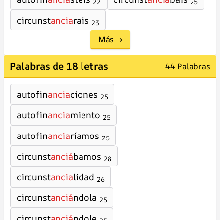
22
25
circunst
ancia
rais
23
Más →
Palabras de 18 letras
44 Palabras
autofin
ancia
ciones
25
autofin
ancia
miento
25
autofin
ancia
ríamos
25
circunst
anciá
bamos
28
circunst
ancia
lidad
26
circunst
anciá
ndola
25
circunst
anciá
ndole