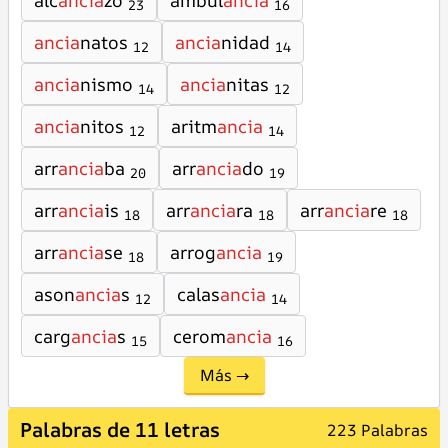
alc
ancia
zo
ambul
ancia
23
16
ancia
natos
ancia
nidad
12
14
ancia
nismo
ancia
nitas
14
12
ancia
nitos
aritm
ancia
12
14
arr
ancia
ba
arr
ancia
do
20
19
arr
ancia
is
arr
ancia
ra
arr
ancia
re
18
18
18
arr
ancia
se
arrog
ancia
18
19
ason
ancia
s
calas
ancia
12
14
carg
ancia
s
cerom
ancia
15
16
Más →
Palabras de 11 letras
223 Palabras