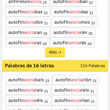
antirreson
ancia
autofin
ancia
ban
23
22
autofin
ancia
bas
autofin
ancia
das
22
21
autofin
ancia
dos
autofin
ancia
mos
21
22
autofin
ancia
ran
autofin
ancia
rán
20
20
autofin
ancia
ras
autofin
ancia
rás
20
20
Más →
Palabras de 16 letras
114 Palabras
autofin
ancia
bais
autofin
ancia
ción
23
23
autofin
ancia
rais
autofin
ancia
reis
21
21
autofin
ancia
réis
autofin
ancia
rían
21
21