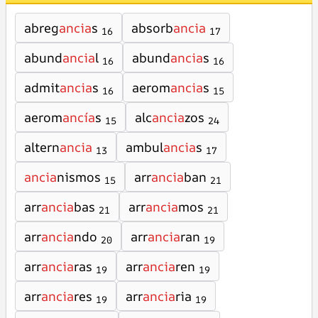
abreg
ancia
s
absorb
ancia
16
17
abund
ancia
l
abund
ancia
s
16
16
admit
ancia
s
aerom
ancia
s
16
15
aerom
ancía
s
alc
ancia
zos
15
24
altern
ancia
ambul
ancia
s
13
17
ancia
nismos
arr
ancia
ban
15
21
arr
ancia
bas
arr
ancia
mos
21
21
arr
ancia
ndo
arr
ancia
ran
20
19
arr
ancia
ras
arr
ancia
ren
19
19
arr
ancia
res
arr
ancia
ria
19
19