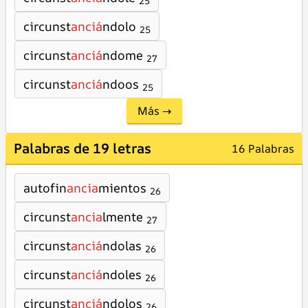
25
circunst
anciá
ndolo
25
circunst
anciá
ndome
27
circunst
anciá
ndoos
25
Más →
Palabras de 19 letras
16 Palabras
autofin
ancia
mientos
26
circunst
ancia
lmente
27
circunst
anciá
ndolas
26
circunst
anciá
ndoles
26
circunst
anciá
ndolos
26