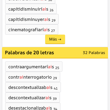
capitidisminuirí
ai
s
26
capitidisminuyer
ai
s
29
cinematografiarí
ai
s
27
Más →
Palabras de 20 letras
32 Palabras
contraargumentarí
ai
s
25
contr
ai
nterrogatorio
29
descontextualizab
ai
s
41
descontextualizar
ai
s
39
desestacionalizab
ai
s
34