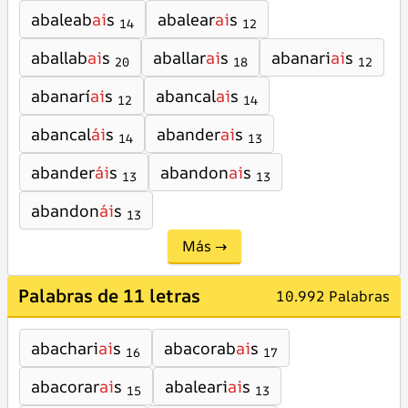
abaleab
ai
s
abalear
ai
s
14
12
aballab
ai
s
aballar
ai
s
abanari
ai
s
20
18
12
abanarí
ai
s
abancal
ai
s
12
14
abancal
ái
s
abander
ai
s
14
13
abander
ái
s
abandon
ai
s
13
13
abandon
ái
s
13
Más →
Palabras de 11 letras
10.992 Palabras
abachari
ai
s
abacorab
ai
s
16
17
abacorar
ai
s
abaleari
ai
s
15
13