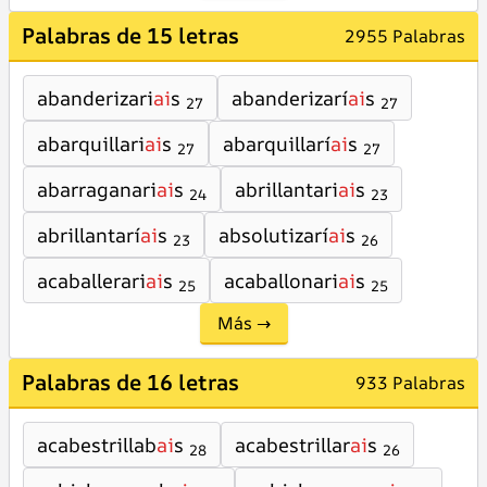
Palabras de 15 letras
2955 Palabras
abanderizari
ai
s
abanderizarí
ai
s
27
27
abarquillari
ai
s
abarquillarí
ai
s
27
27
abarraganari
ai
s
abrillantari
ai
s
24
23
abrillantarí
ai
s
absolutizarí
ai
s
23
26
acaballerari
ai
s
acaballonari
ai
s
25
25
Más →
Palabras de 16 letras
933 Palabras
acabestrillab
ai
s
acabestrillar
ai
s
28
26