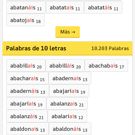
abatan
ái
s
abatat
ai
s
abatat
ái
s
11
11
11
abatoj
ai
s
18
Más →
Palabras de 10 letras
10.203 Palabras
ababill
ai
s
ababill
ái
s
abachab
ai
s
20
20
17
abachar
ai
s
abadern
ai
s
15
13
abadern
ái
s
abajari
ai
s
13
19
abajarí
ai
s
abalanz
ai
s
19
21
abalanz
ái
s
abalari
ai
s
21
12
abaldon
ai
s
abaldon
ái
s
13
13