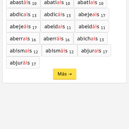
abast
ái
s
abati
ai
s
abatí
ai
s
10
10
10
abdic
ai
s
abdic
ái
s
abeje
ai
s
13
13
17
abeje
ái
s
abeld
ai
s
abeld
ái
s
17
11
11
aberr
ai
s
aberr
ái
s
abich
ai
s
16
16
13
abism
ai
s
abism
ái
s
abjur
ai
s
12
12
17
abjur
ái
s
17
Más →