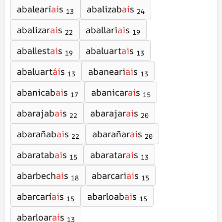
abalearí
ai
s
abalizab
ai
s
13
24
abalizar
ai
s
aballari
ai
s
22
19
aballest
ai
s
abaluart
ai
s
19
13
abaluart
ái
s
abaneari
ai
s
13
13
abanicab
ai
s
abanicar
ai
s
17
15
abarajab
ai
s
abarajar
ai
s
22
20
abarañab
ai
s
abarañar
ai
s
22
20
abaratab
ai
s
abaratar
ai
s
15
13
abarbech
ai
s
abarcari
ai
s
18
15
abarcarí
ai
s
abarloab
ai
s
15
15
abarloar
ai
s
13