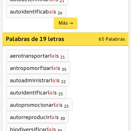
21
autoidentificab
ai
s
26
Más →
Palabras de 19 letras
65 Palabras
aerotransportarí
ai
s
21
antropomorfizarí
ai
s
35
autoadministrarí
ai
s
22
autoidentificarí
ai
s
25
autopromocionarí
ai
s
25
autorreproducirí
ai
s
30
biodiversificarí
ai
s
30