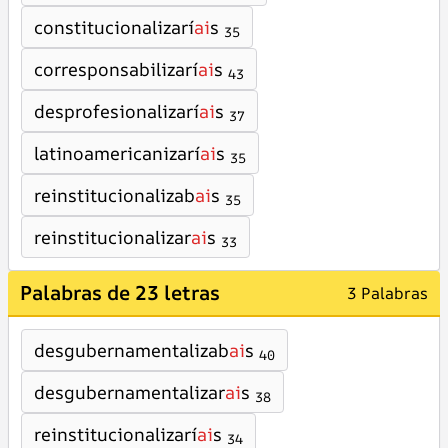
constitucionalizarí
ai
s
35
corresponsabilizarí
ai
s
43
desprofesionalizarí
ai
s
37
latinoamericanizarí
ai
s
35
reinstitucionalizab
ai
s
35
reinstitucionalizar
ai
s
33
Palabras de 23 letras
3 Palabras
desgubernamentalizab
ai
s
40
desgubernamentalizar
ai
s
38
reinstitucionalizarí
ai
s
34