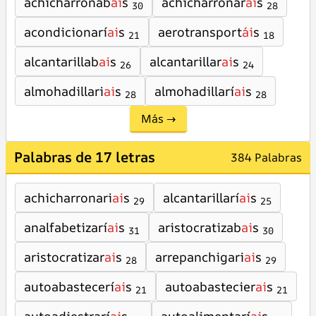
achicharronab
ai
s
achicharronar
ai
s
30
28
acondicionarí
ai
s
aerotransport
ái
s
21
18
alcantarillab
ai
s
alcantarillar
ai
s
26
24
almohadillari
ai
s
almohadillarí
ai
s
28
28
Más →
Palabras de 17 letras
384 Palabras
achicharronari
ai
s
alcantarillarí
ai
s
29
25
analfabetizarí
ai
s
aristocratizab
ai
s
31
30
aristocratizar
ai
s
arrepanchigari
ai
s
28
29
autoabastecerí
ai
s
autoabastecier
ai
s
21
21