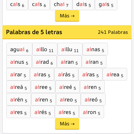
c
ai
s
c
aí
s
ch
ai
d
ai
s
g
ai
s
6
6
7
5
5
Más →
Palabras de 5 letras
241 Palabras
agu
ai
ai
llo
ai
llu
ai
nas
6
11
11
5
ai
nus
ai
rad
ai
ran
aí
ran
5
6
5
5
ai
rar
ai
ras
ai
rás
aí
ras
ai
rea
5
5
5
5
5
ai
reá
ai
ree
ai
reé
ai
ren
5
5
5
5
ai
rén
aí
ren
ai
reo
ai
reó
5
5
5
5
ai
res
ai
rés
aí
res
ai
ron
5
5
5
5
Más →