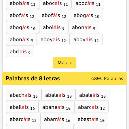
abob
ái
s
aboc
ai
s
aboc
ái
s
11
11
11
abof
ai
s
abof
ái
s
abog
ai
s
12
12
10
abog
ái
s
abol
ái
s
abon
ai
s
10
9
9
abon
ái
s
aboy
ai
s
aboy
ái
s
9
12
12
abri
ai
s
9
Más →
Palabras de 8 letras
4804 Palabras
abach
ai
s
abale
ai
s
abale
ái
s
13
10
10
aball
ai
s
abane
ai
s
abarc
ai
s
16
10
12
abarc
ái
s
abarr
ái
s
abast
ai
s
12
16
10