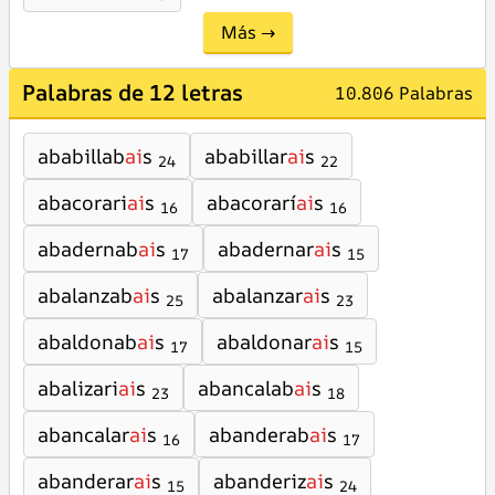
Más →
Palabras de 12 letras
10.806 Palabras
ababillab
ai
s
ababillar
ai
s
24
22
abacorari
ai
s
abacorarí
ai
s
16
16
abadernab
ai
s
abadernar
ai
s
17
15
abalanzab
ai
s
abalanzar
ai
s
25
23
abaldonab
ai
s
abaldonar
ai
s
17
15
abalizari
ai
s
abancalab
ai
s
23
18
abancalar
ai
s
abanderab
ai
s
16
17
abanderar
ai
s
abanderiz
ai
s
15
24