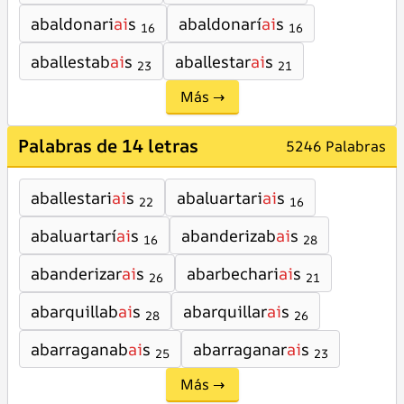
abaldonari
ai
s
abaldonarí
ai
s
16
16
aballestab
ai
s
aballestar
ai
s
23
21
Más →
Palabras de 14 letras
5246 Palabras
aballestari
ai
s
abaluartari
ai
s
22
16
abaluartarí
ai
s
abanderizab
ai
s
16
28
abanderizar
ai
s
abarbechari
ai
s
26
21
abarquillab
ai
s
abarquillar
ai
s
28
26
abarraganab
ai
s
abarraganar
ai
s
25
23
Más →