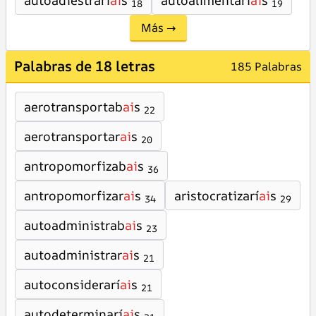
autoadiestrarí
ai
s
autoalimentarí
ai
s
18
19
Más →
Palabras de 18 letras
185 Palabras
aerotransportab
ai
s
22
aerotransportar
ai
s
20
antropomorfizab
ai
s
36
antropomorfizar
ai
s
aristocratizarí
ai
s
34
29
autoadministrab
ai
s
23
autoadministrar
ai
s
21
autoconsiderarí
ai
s
21
autodeterminarí
ai
s