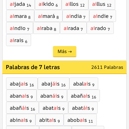
ai
jada
ai
kido
ai
llos
ai
llus
14
6
12
12
ai
mara
ai
mará
ai
ndia
ai
ndie
8
8
7
7
ai
ndio
ai
raba
ai
rada
ai
rado
7
8
7
7
ai
rais
6
Más →
Palabras de 7 letras
2611 Palabras
abaj
ai
s
abaj
ái
s
abal
ai
s
16
16
9
aban
ai
s
aban
ái
s
abañ
ai
s
9
9
16
abañ
ái
s
abat
ai
s
abat
ái
s
16
9
9
abin
ai
s
abit
ai
s
abob
ai
s
9
9
11