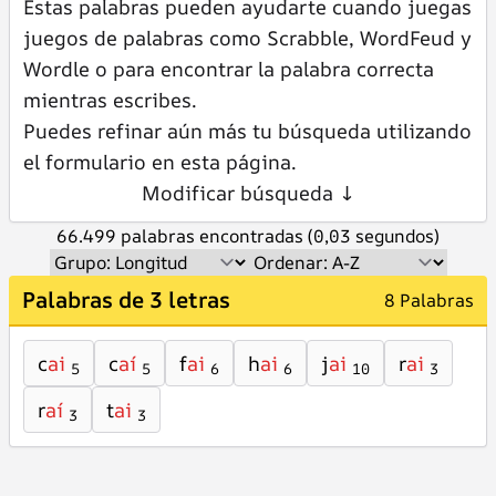
Estas palabras pueden ayudarte cuando juegas
juegos de palabras como Scrabble, WordFeud y
Wordle o para encontrar la palabra correcta
mientras escribes.
Puedes refinar aún más tu búsqueda utilizando
el formulario en esta página.
Modificar búsqueda ↓
66.499 palabras encontradas (0,03 segundos)
Palabras de 3 letras
8 Palabras
c
ai
c
aí
f
ai
h
ai
j
ai
r
ai
5
5
6
6
10
3
r
aí
t
ai
3
3