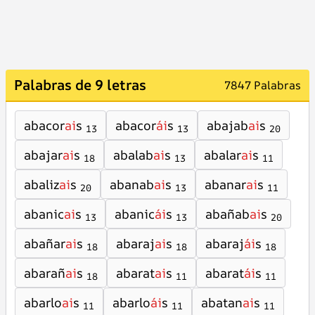
Palabras de 9 letras
7847 Palabras
abacor
ai
s
abacor
ái
s
abajab
ai
s
13
13
20
abajar
ai
s
abalab
ai
s
abalar
ai
s
18
13
11
abaliz
ai
s
abanab
ai
s
abanar
ai
s
20
13
11
abanic
ai
s
abanic
ái
s
abañab
ai
s
13
13
20
abañar
ai
s
abaraj
ai
s
abaraj
ái
s
18
18
18
abarañ
ai
s
abarat
ai
s
abarat
ái
s
18
11
11
abarlo
ai
s
abarlo
ái
s
abatan
ai
s
11
11
11