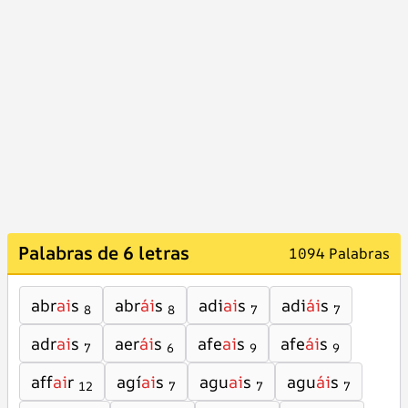
Palabras de 6 letras
1094 Palabras
abr
ai
s
abr
ái
s
adi
ai
s
adi
ái
s
8
8
7
7
adr
ai
s
aer
ái
s
afe
ai
s
afe
ái
s
7
6
9
9
aff
ai
r
agí
ai
s
agu
ai
s
agu
ái
s
12
7
7
7