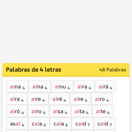
Palabras de 4 letras
48 Palabras
ai
na
aí
na
ai
nu
ai
ra
ai
rá
4
4
4
4
4
aí
ra
ai
re
ai
ré
aí
re
ai
ro
4
4
4
4
4
ai
ró
aí
ro
ai
sa
ai
ta
ai
te
4
4
4
4
4
as
aí
c
ai
a
c
aí
a
c
ai
d
c
aí
d
4
6
6
7
7