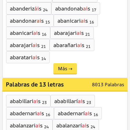
abanderiz
ái
s
abandonab
ai
s
24
17
abandonar
ai
s
abanicari
ai
s
15
16
abanicarí
ai
s
abarajari
ai
s
16
21
abarajarí
ai
s
abarañari
ai
s
21
21
abaratari
ai
s
14
Más →
Palabras de 13 letras
8013 Palabras
ababillari
ai
s
ababillarí
ai
s
23
23
abadernari
ai
s
abadernarí
ai
s
16
16
abalanzari
ai
s
abalanzarí
ai
s
24
24