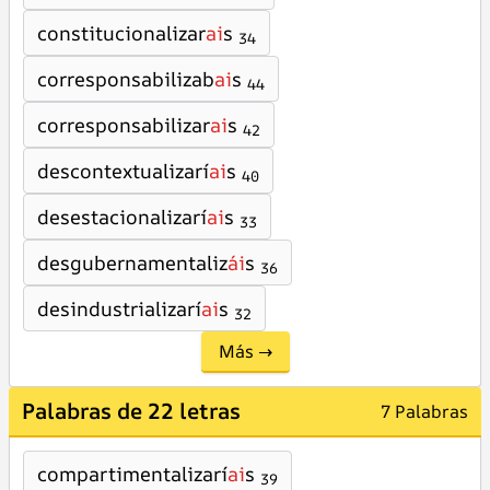
constitucionalizar
ai
s
34
corresponsabilizab
ai
s
44
corresponsabilizar
ai
s
42
descontextualizarí
ai
s
40
desestacionalizarí
ai
s
33
desgubernamentaliz
ái
s
36
desindustrializarí
ai
s
32
Más →
Palabras de 22 letras
7 Palabras
compartimentalizarí
ai
s
39