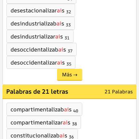
desestacionalizar
ai
s
32
desindustrializab
ai
s
33
desindustrializar
ai
s
31
desoccidentalizab
ai
s
37
desoccidentalizar
ai
s
35
Más →
Palabras de 21 letras
21 Palabras
compartimentalizab
ai
s
40
compartimentalizar
ai
s
38
constitucionalizab
ai
s
36