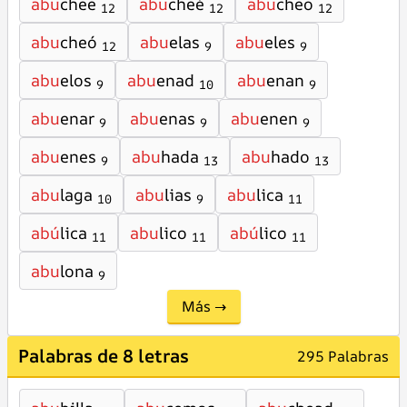
abu
chee
abu
cheé
abu
cheo
12
12
12
abu
cheó
abu
elas
abu
eles
12
9
9
abu
elos
abu
enad
abu
enan
9
10
9
abu
enar
abu
enas
abu
enen
9
9
9
abu
enes
abu
hada
abu
hado
9
13
13
abu
laga
abu
lias
abu
lica
10
9
11
abú
lica
abu
lico
abú
lico
11
11
11
abu
lona
9
Más →
Palabras de 8 letras
295 Palabras