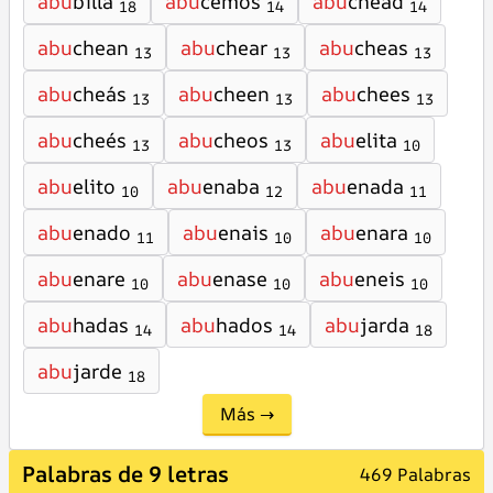
abu
billa
abu
cemos
abu
chead
18
14
14
abu
chean
abu
chear
abu
cheas
13
13
13
abu
cheás
abu
cheen
abu
chees
13
13
13
abu
cheés
abu
cheos
abu
elita
13
13
10
abu
elito
abu
enaba
abu
enada
10
12
11
abu
enado
abu
enais
abu
enara
11
10
10
abu
enare
abu
enase
abu
eneis
10
10
10
abu
hadas
abu
hados
abu
jarda
14
14
18
abu
jarde
18
Más →
Palabras de 9 letras
469 Palabras