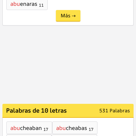
abu
enaras
11
Más →
Palabras de 10 letras
531 Palabras
abu
cheaban
abu
cheabas
17
17