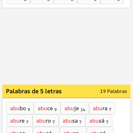
Palabras de 5 letras
19 Palabras
abu
bo
abu
ce
abu
je
abu
ra
9
9
14
7
abu
re
abu
ro
abu
sa
abu
sá
7
7
7
7