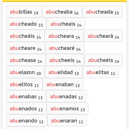
abu
billas
abu
cheaba
abu
cheada
19
16
15
abu
cheado
abu
cheais
15
14
abu
cheáis
abu
cheara
abu
cheará
14
14
14
abu
cheare
abu
chearé
14
14
abu
chease
abu
cheeis
abu
cheéis
14
14
14
abu
elazon
abu
elidad
abu
elitas
20
13
11
abu
elitos
abu
enaban
11
13
abu
enabas
abu
enadas
13
12
abu
enados
abu
enamos
12
13
abu
enando
abu
enaran
12
11