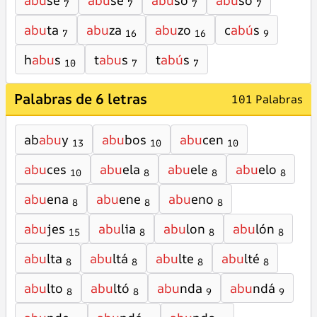
abu
se
abu
sé
abu
so
abu
só
7
7
7
7
abu
ta
abu
za
abu
zo
c
abú
s
7
16
16
9
h
abu
s
t
abu
s
t
abú
s
10
7
7
Palabras de 6 letras
101 Palabras
ab
abu
y
abu
bos
abu
cen
13
10
10
abu
ces
abu
ela
abu
ele
abu
elo
10
8
8
8
abu
ena
abu
ene
abu
eno
8
8
8
abu
jes
abu
lia
abu
lon
abu
lón
15
8
8
8
abu
lta
abu
ltá
abu
lte
abu
lté
8
8
8
8
abu
lto
abu
ltó
abu
nda
abu
ndá
8
8
9
9