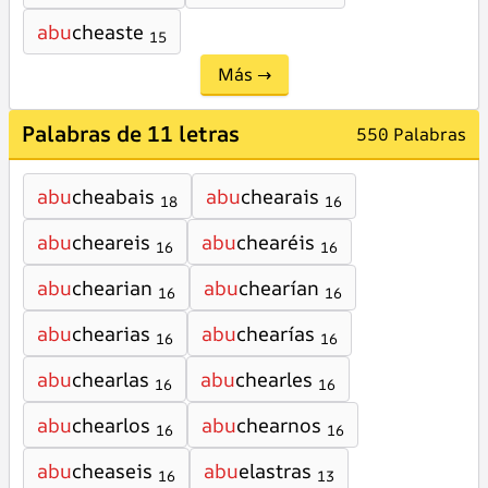
abu
cheaste
15
Más →
Palabras de 11 letras
550 Palabras
abu
cheabais
abu
chearais
18
16
abu
cheareis
abu
chearéis
16
16
abu
chearian
abu
chearían
16
16
abu
chearias
abu
chearías
16
16
abu
chearlas
abu
chearles
16
16
abu
chearlos
abu
chearnos
16
16
abu
cheaseis
abu
elastras
16
13