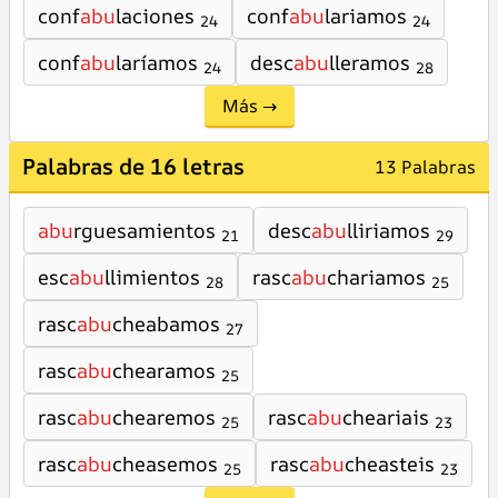
conf
abu
laciones
conf
abu
lariamos
24
24
conf
abu
laríamos
desc
abu
lleramos
24
28
Más →
Palabras de 16 letras
13 Palabras
abu
rguesamientos
desc
abu
lliriamos
21
29
esc
abu
llimientos
rasc
abu
chariamos
28
25
rasc
abu
cheabamos
27
rasc
abu
chearamos
25
rasc
abu
chearemos
rasc
abu
cheariais
25
23
rasc
abu
cheasemos
rasc
abu
cheasteis
25
23