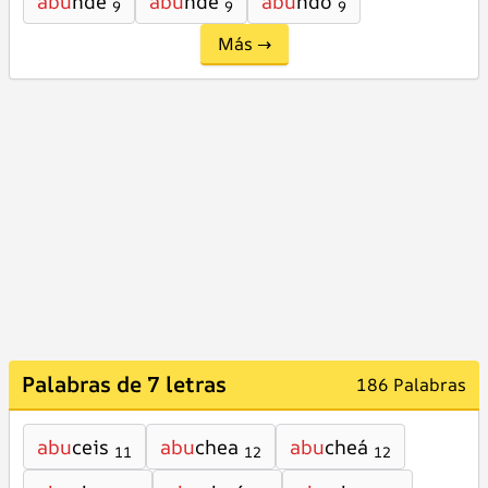
abu
nde
abu
ndé
abu
ndo
9
9
9
Más →
Palabras de 7 letras
186 Palabras
abu
ceis
abu
chea
abu
cheá
11
12
12