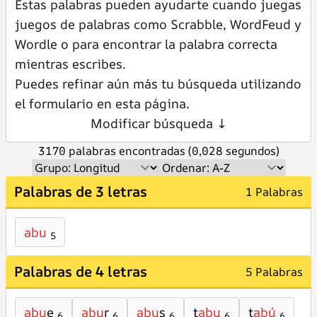
Estas palabras pueden ayudarte cuando juegas
juegos de palabras como Scrabble, WordFeud y
Wordle o para encontrar la palabra correcta
mientras escribes.
Puedes refinar aún más tu búsqueda utilizando
el formulario en esta página.
Modificar búsqueda ↓
3170 palabras encontradas (0,028 segundos)
Palabras de 3 letras
1 Palabras
abu
5
Palabras de 4 letras
5 Palabras
abu
e
abu
r
abu
s
t
abu
t
abú
6
6
6
6
6