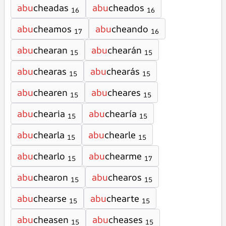
abu
cheadas
abu
cheados
16
16
abu
cheamos
abu
cheando
17
16
abu
chearan
abu
chearán
15
15
abu
chearas
abu
chearás
15
15
abu
chearen
abu
cheares
15
15
abu
chearia
abu
chearía
15
15
abu
chearla
abu
chearle
15
15
abu
chearlo
abu
chearme
15
17
abu
chearon
abu
chearos
15
15
abu
chearse
abu
chearte
15
15
abu
cheasen
abu
cheases
15
15