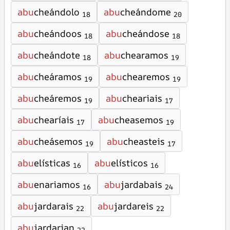
abu
cheándolo
abu
cheándome
18
20
abu
cheándoos
abu
cheándose
18
18
abu
cheándote
abu
chearamos
18
19
abu
cheáramos
abu
chearemos
19
19
abu
cheáremos
abu
cheariais
19
17
abu
chearíais
abu
cheasemos
17
19
abu
cheásemos
abu
cheasteis
19
17
abu
elísticas
abu
elísticos
16
16
abu
enariamos
abu
jardabais
16
24
abu
jardarais
abu
jardareis
22
22
abu
jardarian