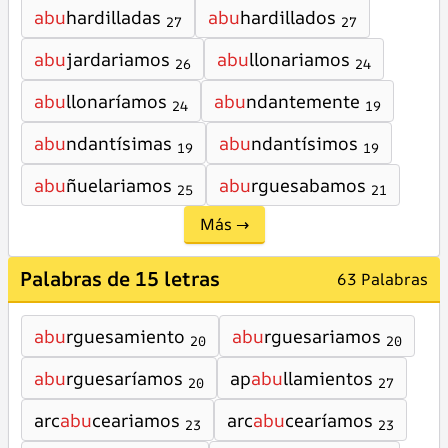
abu
hardilladas
abu
hardillados
27
27
abu
jardariamos
abu
llonariamos
26
24
abu
llonaríamos
abu
ndantemente
24
19
abu
ndantísimas
abu
ndantísimos
19
19
abu
ñuelariamos
abu
rguesabamos
25
21
Más →
Palabras de 15 letras
63 Palabras
abu
rguesamiento
abu
rguesariamos
20
20
abu
rguesaríamos
ap
abu
llamientos
20
27
arc
abu
ceariamos
arc
abu
cearíamos
23
23