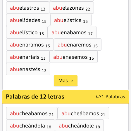
abu
elastros
abu
elazones
13
22
abu
elidades
abu
elística
15
15
abu
elístico
abu
enabamos
15
17
abu
enaramos
abu
enaremos
15
15
abu
enariais
abu
enasemos
13
15
abu
enasteis
13
Más →
Palabras de 12 letras
471 Palabras
abu
cheabamos
abu
cheábamos
21
21
abu
cheándola
abu
cheándole
18
18